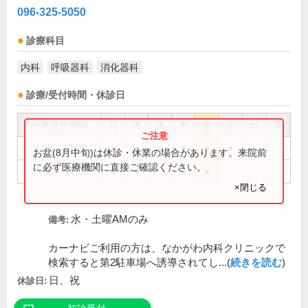
096-325-5050
診療科目
内科
呼吸器科
消化器科
診療/受付時間・休診日
外来受付時間
月
火
水
木
金
土
日
祝
9:00～12:00
●
●
●
●
●
●
お盆(8月中旬)は休診・休業の場合があります。来院前
に必ず医療機関に直接ご確認ください。
14:00～17:00
●
●
●
●
×閉じる
水・土曜AMのみ
備考:
カーナビご利用の方は、なかがわ内科クリニックで
検索すると第2駐車場へ誘導されてし...(
続きを読む
)
日、祝
休診日: