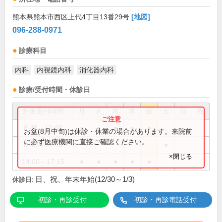
熊本県熊本市西区上代4丁目13番29号
[地図]
096-288-0971
診療科目
内科
内視鏡内科
消化器内科
診療/受付時間・休診日
外来受付時間
月
火
水
木
金
土
日
祝
8:45～12:00
●
●
●
●
●
お盆(8月中旬)は休診・休業の場合があります。来院前
に必ず医療機関に直接ご確認ください。
8:45～14:45
●
×閉じる
14:00～17:15
●
●
●
●
●
日、祝、年末年始(12/30～1/3)
休診日:
初診・再診受付
初診・再診電話受付