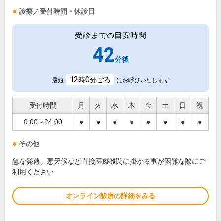
診療／受付時間・休診日
受診までの目安時間
42
分後
12
0
時
分ごろ
最短
にお呼びいたします
受付時間
月
火
水
木
金
土
日
祝
0:00～24:00
●
●
●
●
●
●
●
●
その他
急な発熱、悪天候など直接医療機関に掛かる事が困難な際にご
利用ください
オンライン診療の詳細をみる