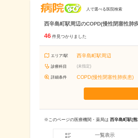
病院なび
人で選べる医院検索
西辛島町駅周辺のCOPD(慢性閉塞性肺
46
件見つかりました
西辛島町駅周辺
エリア/駅
(未指定)
診療科目
COPD(慢性閉塞性肺疾患)
詳細条件
※このページの医療機関・薬局は
西辛島町駅(熊
一覧表示