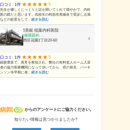
5
口コミ: 1件
先生が優しくじっくりと話を聞いてくれて穏やかで、内科
医の鏡だと思います。高校生の時急性胃腸炎で受診し点滴
などの処置をして...
続きを読む
医療法人社団美銀
稲葉内科医院
内科, 胃腸科, 循環器科, ...
熊本県熊本市西区花園1丁目20-60
5
口コミ: 1件
経験豊富で、異常を察知され、弊社の有料老人ホーム入居
者の協力医療機関になって頂いてから、癌の発見、パーキ
ンソン等早期に発...
続きを読む
病院なび
からのアンケートにご協力ください。
知りたい情報は見つかりましたか?