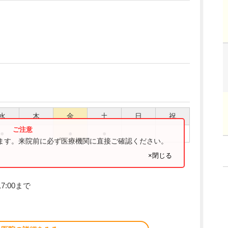
水
木
金
土
日
祝
●
●
●
ります。来院前に必ず医療機関に直接ご確認ください。
×閉じる
7:00まで