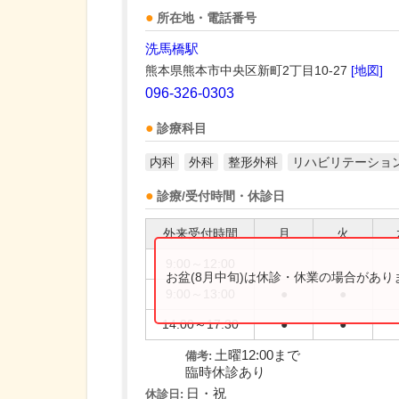
所在地・電話番号
洗馬橋駅
熊本県熊本市中央区新町2丁目10-27
[地図]
096-326-0303
診療科目
内科
外科
整形外科
リハビリテーショ
診療/受付時間・休診日
外来受付時間
月
火
9:00～12:00
お盆(8月中旬)は休診・休業の場合があ
9:00～13:00
●
●
14:00～17:30
●
●
土曜12:00まで
備考:
臨時休診あり
日・祝
休診日: