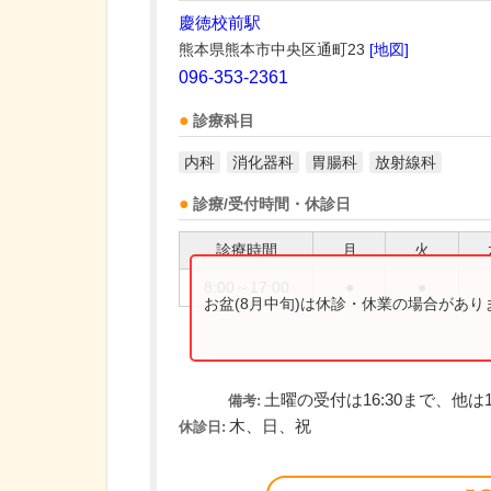
慶徳校前駅
熊本県熊本市中央区通町23
[地図]
096-353-2361
診療科目
内科
消化器科
胃腸科
放射線科
診療/受付時間・休診日
診療時間
月
火
8:00～17:00
●
●
お盆(8月中旬)は休診・休業の場合があ
土曜の受付は16:30まで、他は1
備考:
木、日、祝
休診日: