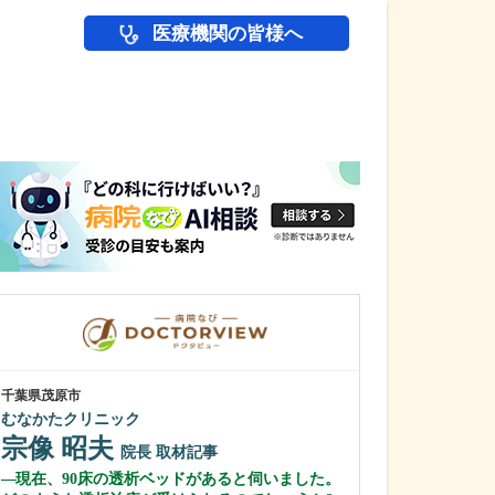
医療機関の皆様へ
医師(ドクター)の
千葉県茂原市
長崎県長崎市
むなかたクリニック
もり脳神経外科
宗像 昭夫
森 勝春
院長
取材記事
院
現在、90床の透析ベッドがあると伺いました。
貴院で注力して