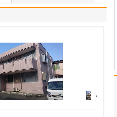
たのにはどのような理由があったのでしょうか?
心不全という病気は発症
すると治ることはなく、
患者さんは生涯付き合っ
ていかなくてはなりませ
ん。しかも、悪化と改善
を繰り返しながら病状は
だんだん悪くなっていき
ます。大学病院で後進の
育成に取り組みつつ、高
度…
>>記事全文を読む