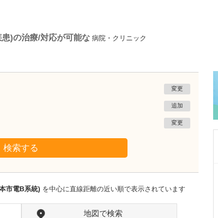
疾患)の治療/対応が可能な
病院・クリニック
変更
追加
変更
検索する
熊本県熊本市南区
たかしお内科ハートクリニック
本市電B系統)
を中心に直線距離の近い順で表示されています
高潮 征爾
院長
取材記事
大学病院で要職を担ってきた先生が開業を決め
地図で検索