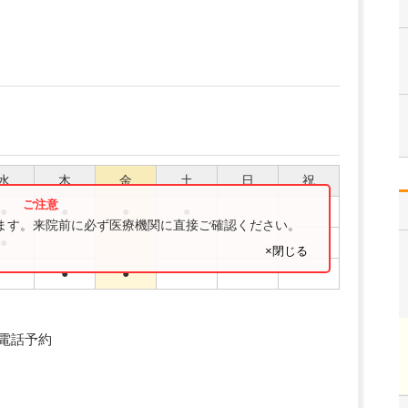
水
木
金
土
日
祝
●
●
●
●
ります。来院前に必ず医療機関に直接ご確認ください。
●
×閉じる
●
●
要電話予約