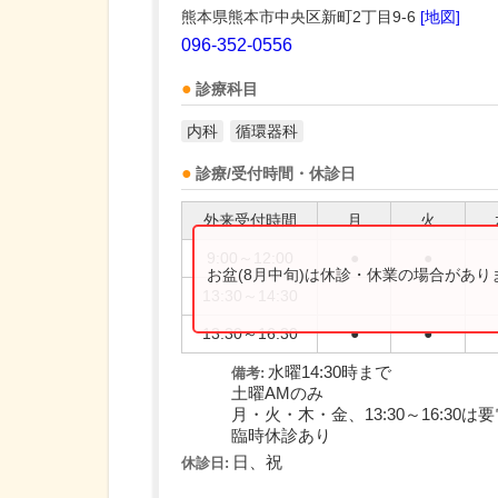
熊本県熊本市中央区新町2丁目9-6
[地図]
096-352-0556
診療科目
内科
循環器科
診療/受付時間・休診日
外来受付時間
月
火
9:00～12:00
●
●
お盆(8月中旬)は休診・休業の場合があ
13:30～14:30
13:30～16:30
●
●
水曜14:30時まで
備考:
土曜AMのみ
月・火・木・金、13:30～16:30は
臨時休診あり
日、祝
休診日: