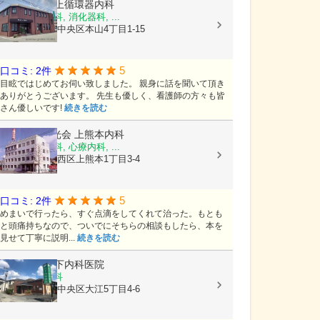
医療法人
村上循環器内科
内科, 呼吸器科, 消化器科, ...
熊本県熊本市中央区本山4丁目1-15
5
口コミ: 2件
目眩ではじめてお伺い致しました。 親身に話を聞いて頂き
ありがとうございます。 先生も優しく、看護師の方々も皆
さん優しいです!
続きを読む
医療法人陽光会
上熊本内科
内科, 神経内科, 心療内科, ...
熊本県熊本市西区上熊本1丁目3-4
5
口コミ: 2件
めまいで行ったら、すぐ点滴をしてくれて治った。もとも
と頭痛持ちなので、ついでにそちらの相談もしたら、本を
見せて丁寧に説明...
続きを読む
医療法人
竹下内科医院
内科, 胃腸内科
熊本県熊本市中央区大江5丁目4-6