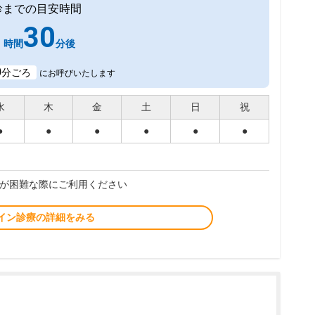
診までの目安時間
1
30
時間
分後
0
分ごろ
にお呼びいたします
水
木
金
土
日
祝
●
●
●
●
●
●
が困難な際にご利用ください
イン診療の詳細をみる