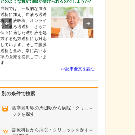
どのような透析治療が受けられるのでしょうか?
聞かせください
当院では、一般的な血液
頭痛診療では、
透析に加え、血液ろ過透
つ頃から始まっ
析、血液吸着、オンライ
「どのくらいの
ン血液ろ過透析、さらに
きているのか」
個々に適した透析液を処
うな痛みか」と
方する処方透析にも対応
本的な情報を丁
しています。そして腹膜
で伺います。い
透析も含め、常に高い水
の4人に1人が頭
準の医療を提供していま
でいることが分
す…
い…
>>記事全文を読む
別の条件で検索
西辛島町駅の周辺駅から病院・クリニ
ックを探す
診療科目から病院・クリニックを探す