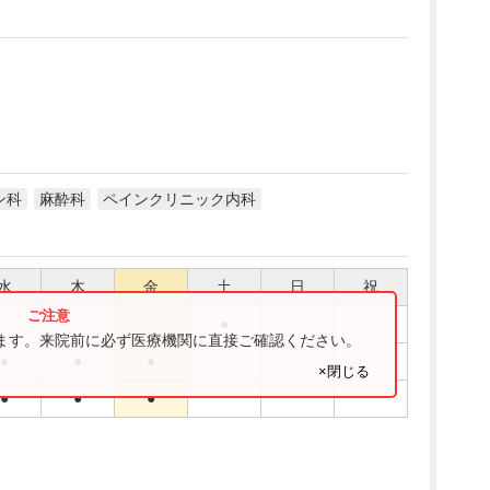
ン科
麻酔科
ペインクリニック内科
水
木
金
土
日
祝
●
ります。来院前に必ず医療機関に直接ご確認ください。
●
●
●
×閉じる
●
●
●