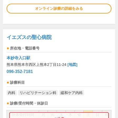
オンライン診療の詳細をみる
イエズスの聖心病院
所在地・電話番号
本妙寺入口駅
熊本県熊本市西区上熊本2丁目11-24
[地図]
096-352-7181
診療科目
内科
リハビリテーション科
緩和ケア内科
診療/受付時間・休診日
外来受付時間
月
火
水
木
金
土
日
祝