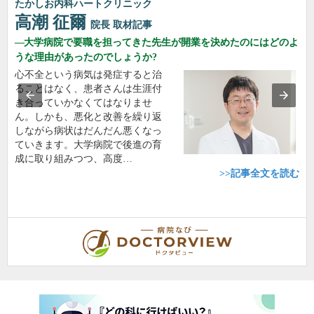
たかしお内科ハートクリニック
高潮 征爾
院長
取材記事
大学病院で要職を担ってきた先生が開業を決めたのにはどのよ
うな理由があったのでしょうか?
心不全という病気は発症すると治
ることはなく、患者さんは生涯付
き合っていかなくてはなりませ
ん。しかも、悪化と改善を繰り返
しながら病状はだんだん悪くなっ
ていきます。大学病院で後進の育
成に取り組みつつ、高度…
>>記事全文を読む