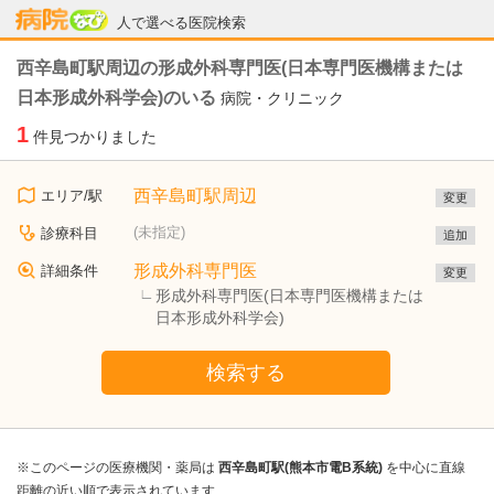
病院なび
人で選べる医院検索
西辛島町駅周辺の形成外科専門医(日本専門医機構または
日本形成外科学会)のいる
病院・クリニック
1
件見つかりました
西辛島町駅周辺
エリア/駅
変更
(未指定)
診療科目
追加
形成外科専門医
詳細条件
変更
形成外科専門医(日本専門医機構または
日本形成外科学会)
検索する
※このページの医療機関・薬局は
西辛島町駅(熊本市電B系統)
を中心に直線
距離の近い順で表示されています