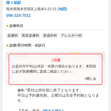
韓々坂駅
熊本県熊本市西区上熊本3-22-21
[地図]
096-324-7011
診療科目
皮膚科
美容皮膚科
形成外科
アレルギー科
診療/受付時間・休診日
診療時間
月
火
水
木
金
土
日
祝
8:30～13:30
●
お盆(8月中旬)は休診・休業の場合があります。来院前
に必ず医療機関に直接ご確認ください。
9:00～12:00
●
●
●
●
×閉じる
14:00～17:30
●
●
●
●
*受付は30分前に終了となります。
備考:
平日は予約優先制、土曜日は完全予約制となりま
す。