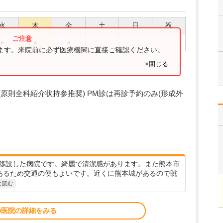
水
木
金
土
日
祝
●
●
●
ります。来院前に必ず医療機関に直接ご確認ください。
×閉じる
紹介制(原則全科紹介状持参推奨) PM診は再診予約のみ(形成外
移設した病院です。綺麗で清潔感があります。また熊本市
あるため交通の便もよいです。近くに熊本城があるので眺
と読む
の医院の詳細をみる