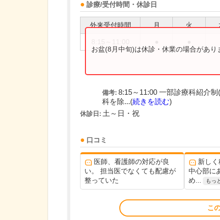
診療/受付時間・休診日
外来受付時間
月
火
8:15～11:00
●
●
お盆(8月中旬)は休診・休業の場合があ
8:15～11:00 一部診療科
備考:
科を除...(
続きを読む
)
土～日・祝
休診日:
口コミ
医師、看護師の対応が良
新しく
い。 担当医でなくても配慮が
中心部に
整っていた
め...
もっ
こ