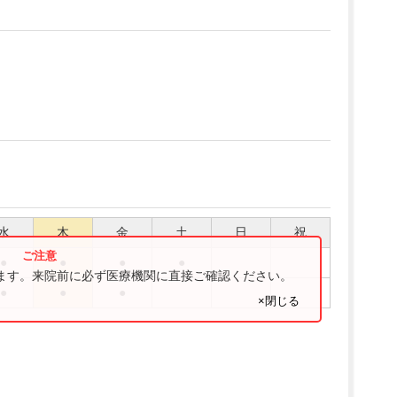
水
木
金
土
日
祝
●
●
●
●
ります。来院前に必ず医療機関に直接ご確認ください。
●
●
●
×閉じる