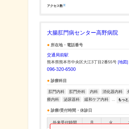
※
アクセス数
大腸肛門病センター高野病院
所在地・電話番号
交通局前駅
熊本県熊本市中央区大江3丁目2番55号
[地図]
096-320-6500
診療科目
肛門内科
肛門外科
内科
消化器内科
療内科
泌尿器科
緩和ケア内科
...
もっと
診療/受付時間・休診日
外来受付時間
月
火