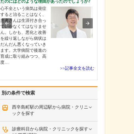
たのにはどのような理由があったのでしょうか?
うか?
心不全という病気は発症
当院は外科・内
すると治ることはなく、
器内科・循環器
患者さんは生涯付き合っ
児科を標榜して
ていかなくてはなりませ
大学病院などでの
ん。しかも、悪化と改善
上にわたる診療経
を繰り返しながら病状は
年間ロンドンで
だんだん悪くなっていき
疾患の日常診療
ます。大学病院で後進の
てきた経験を活
育成に取り組みつつ、高
り傷や風邪、生
度…
>>記事全文を読む
別の条件で検索
西辛島町駅の周辺駅から病院・クリニ
ックを探す
診療科目から病院・クリニックを探す