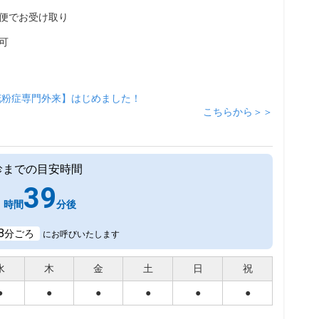
便でお受け取り
可
花粉症専門外来】はじめました！
こちらから＞＞
診までの目安時間
1
39
時間
分後
8
分ごろ
にお呼びいたします
水
木
金
土
日
祝
●
●
●
●
●
●