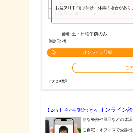
8:30～11:30
●
●
お盆(8月中旬)は休診・休業の場合があ
13:30～16:30
●
●
土・日曜午前のみ
備考:
祝
休診日:
オンライン診療
こ
※
アクセス数
オンライン診
【 24h 】 今から受診できる
急な発熱や風邪などの体調
ご自宅・オフィスで受診出