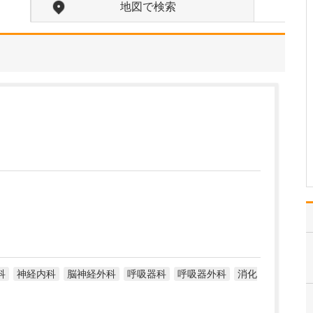
ますか?
地図で検索
頭痛やめまい、しびれ、
ふらつき、失神などの意
識障害、頭をぶつけた、
もの忘れなど、脳神経外
科領域のさまざまな症状
に対応していますので、
来院される患者さんは、
近隣の保育園に通う1～2
歳のお子さんから20代…
>>記事全文を読む
科
神経内科
脳神経外科
呼吸器科
呼吸器外科
消化