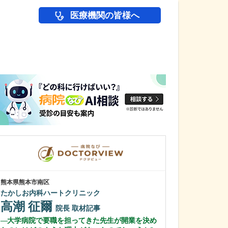
医療機関の皆様へ
医師(ドクター)の
熊本県熊本市南区
千葉県千葉市中央区
たかしお内科ハートクリニック
松ヶ丘ファミリ
高潮 征爾
山﨑 將人
院長
取材記事
大学病院で要職を担ってきた先生が開業を決め
貴院ではどのよ