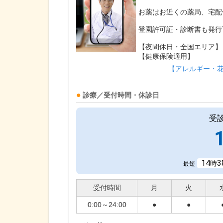
お薬はお近くの薬局、宅配
登園許可証・診断書も発行
【夜間休日・全国エリア】
【健康保険適用】
【アレルギー・
診療／受付時間・休診日
受
14
3
時
最短
受付時間
月
火
0:00～24:00
●
●