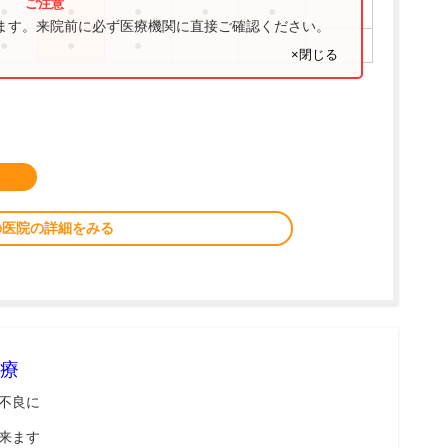
●
●
●
●
●
ります。来院前に必ず医療機関に直接ご確認ください。
●
●
●
×閉じる
の医院の詳細をみる
療
不良に
来ます