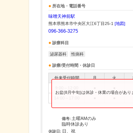
所在地・電話番号
味噌天神前駅
熊本県熊本市中央区大江6丁目25-1
[地図]
096-366-3275
診療科目
泌尿器科
性病科
診療/受付時間・休診日
外来受付時間
月
火
9:00～12:00
●
●
お盆(8月中旬)は休診・休業の場合があ
14:00～17:00
●
●
土曜AMのみ
備考:
臨時休診あり
日、祝
休診日: