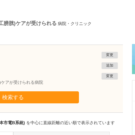
工膀胱)ケアが受けられる
病院・クリニック
変更
追加
変更
胱)ケアが受けられる病院
検索する
福岡県春日市
陣の内脳神経外科クリニック
陣内 敬文
本市電B系統)
を中心に直線距離の近い順で表示されています
院長
取材記事
貴院には、どのような患者さんが来院されてい