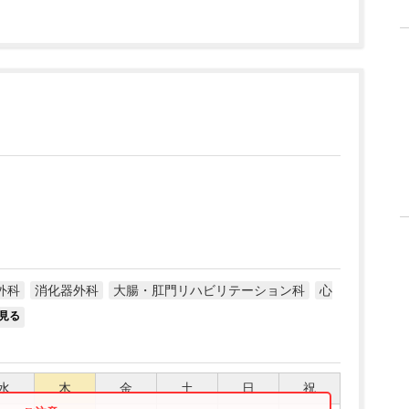
外科
消化器外科
大腸・肛門リハビリテーション科
心
見る
水
木
金
土
日
祝