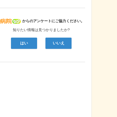
病院なび
からのアンケートにご協力ください。
知りたい情報は見つかりましたか?
はい
いいえ