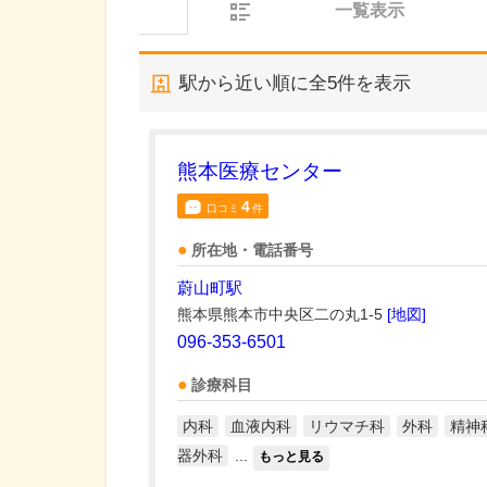
一覧表示
駅から近い順に全
5
件を表示
熊本医療センター
4
口コミ
件
所在地・電話番号
蔚山町駅
熊本県熊本市中央区二の丸1-5
[地図]
096-353-6501
診療科目
内科
血液内科
リウマチ科
外科
精神
器外科
...
もっと見る