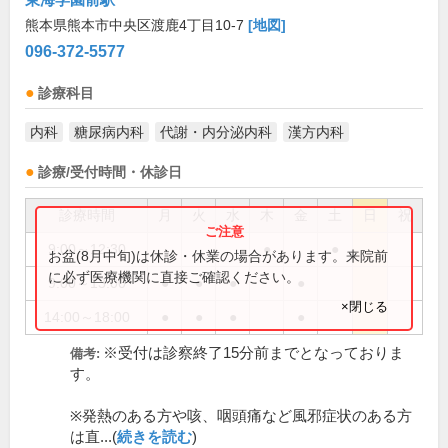
熊本県熊本市中央区渡鹿4丁目10-7
[地図]
096-372-5577
診療科目
内科
糖尿病内科
代謝・内分泌内科
漢方内科
診療/受付時間・休診日
診療時間
月
火
水
木
金
土
日
祝
9:00～12:30
●
●
お盆(8月中旬)は休診・休業の場合があります。来院前
に必ず医療機関に直接ご確認ください。
9:00～13:00
●
●
●
●
×閉じる
14:00～18:00
●
●
●
●
※受付は診察終了15分前までとなっておりま
備考:
す。
※発熱のある方や咳、咽頭痛など風邪症状のある方
は直...(
続きを読む
)