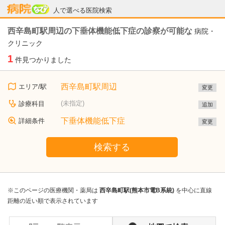
病院なび
人で選べる医院検索
西辛島町駅周辺の下垂体機能低下症の診察が可能な
病院・
クリニック
1
件見つかりました
西辛島町駅周辺
エリア/駅
変更
(未指定)
診療科目
追加
下垂体機能低下症
詳細条件
変更
検索する
※このページの医療機関・薬局は
西辛島町駅(熊本市電B系統)
を中心に直線
距離の近い順で表示されています