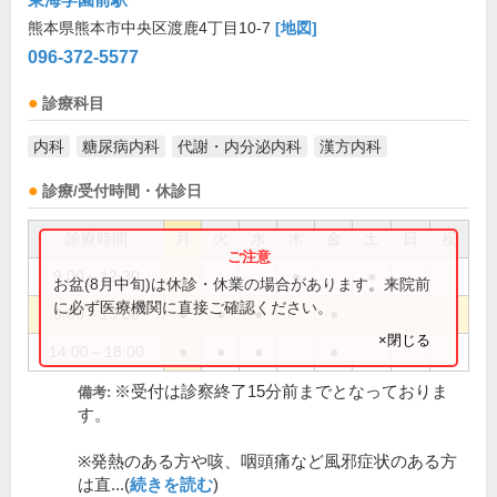
熊本県熊本市中央区渡鹿4丁目10-7
[地図]
096-372-5577
診療科目
内科
糖尿病内科
代謝・内分泌内科
漢方内科
診療/受付時間・休診日
診療時間
月
火
水
木
金
土
日
祝
9:00～12:30
●
●
お盆(8月中旬)は休診・休業の場合があります。来院前
に必ず医療機関に直接ご確認ください。
9:00～13:00
●
●
●
●
×閉じる
14:00～18:00
●
●
●
●
※受付は診察終了15分前までとなっておりま
備考:
す。
※発熱のある方や咳、咽頭痛など風邪症状のある方
は直...(
続きを読む
)