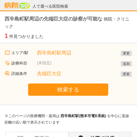
病院なび
人で選べる医院検索
西辛島町駅周辺の先端巨大症の診察が可能な
病院・クリニ
ック
1
件見つかりました
西辛島町駅周辺
エリア/駅
変更
(未指定)
診療科目
追加
先端巨大症
詳細条件
変更
検索する
※このページの医療機関・薬局は
西辛島町駅(熊本市電B系統)
を中心に直線
距離の近い順で表示されています