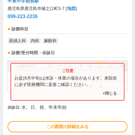
甲東中学校前駅
鹿児島県鹿児島市樋之口町3-7
[地図]
099-223-2236
診療科目
産婦人科
内科
麻酔科
診療/受付時間・休診日
診療時間
月
火
水
木
金
土
日
祝
9:00～13:00
●
●
●
●
●
お盆(8月中旬)は休診・休業の場合があります。来院前
に必ず医療機関に直接ご確認ください。
14:00～18:00
●
●
●
●
●
×閉じる
水、日、祝、年末年始
休診日:
この医院の詳細をみる