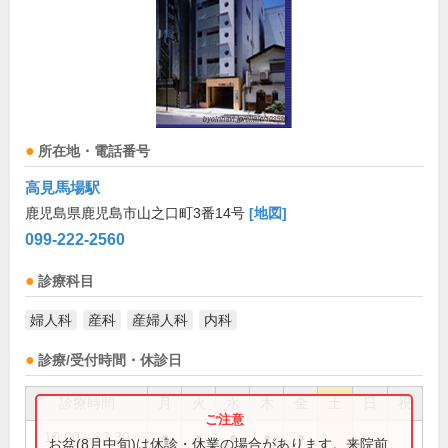
所在地・電話番号
高見馬場駅
鹿児島県鹿児島市山之口町3番14号
[地図]
099-222-2560
診療科目
婦人科
産科
産婦人科
内科
診療/受付時間・休診日
診療時間
月
火
水
木
金
土
日
祝
10:00～13:30
●
●
●
●
●
お盆(8月中旬)は休診・休業の場合があります。来院前