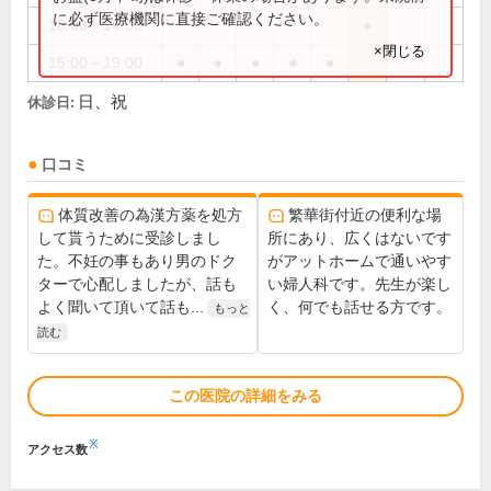
に必ず医療機関に直接ご確認ください。
10:00～14:00
●
×閉じる
15:00～19:00
●
●
●
●
●
日、祝
休診日:
口コミ
体質改善の為漢方薬を処方
繁華街付近の便利な場
して貰うために受診しまし
所にあり、広くはないです
た。不妊の事もあり男のドク
がアットホームで通いやす
ターで心配しましたが、話も
い婦人科です。先生が楽し
よく聞いて頂いて話も...
く、何でも話せる方です。
もっと
読む
この医院の詳細をみる
※
アクセス数