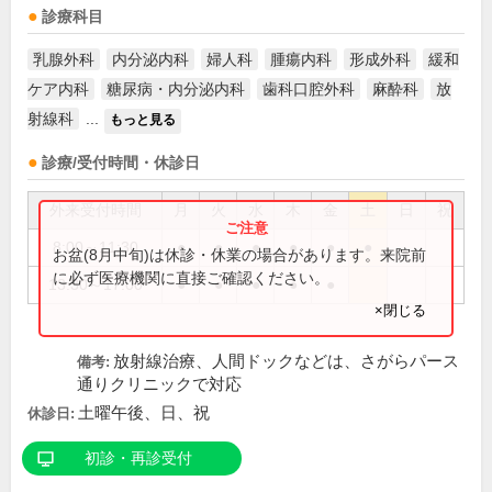
診療科目
乳腺外科
内分泌内科
婦人科
腫瘍内科
形成外科
緩和
ケア内科
糖尿病・内分泌内科
歯科口腔外科
麻酔科
放
射線科
...
もっと見る
診療/受付時間・休診日
外来受付時間
月
火
水
木
金
土
日
祝
8:00～11:30
●
●
●
●
●
●
お盆(8月中旬)は休診・休業の場合があります。来院前
に必ず医療機関に直接ご確認ください。
13:30～17:00
●
●
●
●
●
×閉じる
放射線治療、人間ドックなどは、さがらパース
備考:
通りクリニックで対応
土曜午後、日、祝
休診日:
初診・再診受付