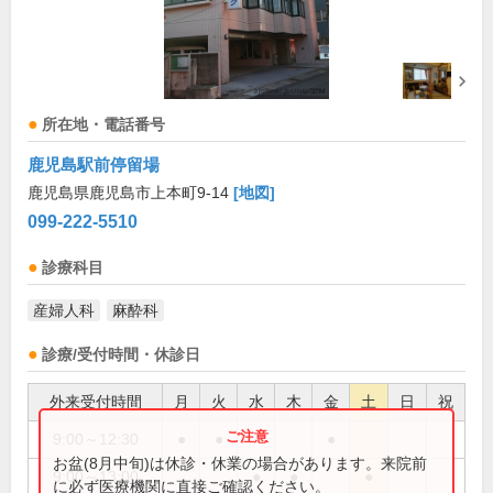
所在地・電話番号
鹿児島駅前停留場
鹿児島県鹿児島市上本町9-14
[地図]
099-222-5510
診療科目
産婦人科
麻酔科
診療/受付時間・休診日
外来受付時間
月
火
水
木
金
土
日
祝
9:00～12:30
●
●
●
お盆(8月中旬)は休診・休業の場合があります。来院前
9:00～13:00
●
●
●
に必ず医療機関に直接ご確認ください。