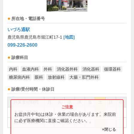
所在地・電話番号
いづろ通駅
鹿児島県鹿児島市堀江町17-1
[地図]
099-226-2600
診療科目
内科
血液内科
外科
消化器外科
消化器科
循環器科
糖尿病内科
眼科
放射線科
大腸・肛門外科
診療/受付時間・休診日
外来受付時間
月
火
水
木
金
土
日
祝
8:30～12:30
●
●
●
●
●
●
お盆(8月中旬)は休診・休業の場合があります。来院前
に必ず医療機関に直接ご確認ください。
14:00～17:30
●
●
●
●
●
×閉じる