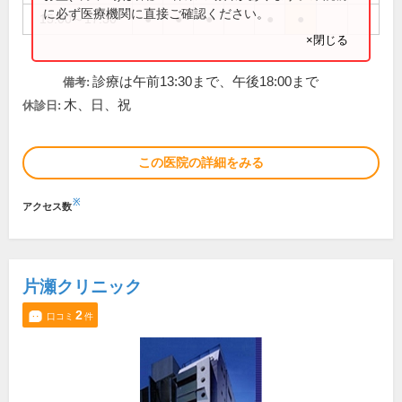
に必ず医療機関に直接ご確認ください。
15:00～17:30
●
●
●
●
●
×閉じる
診療は午前13:30まで、午後18:00まで
備考:
木、日、祝
休診日:
この医院の詳細をみる
※
アクセス数
片瀬クリニック
2
口コミ
件