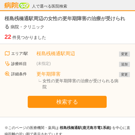
病院なび
人で選べる医院検索
桜島桟橋通駅周辺の女性の更年期障害の治療が受けられ
る
病院・クリニック
22
件見つかりました
桜島桟橋通駅周辺
エリア/駅
変更
(未指定)
診療科目
追加
更年期障害
詳細条件
変更
女性の更年期障害の治療が受けられる病
院
検索する
※このページの医療機関・薬局は
桜島桟橋通駅(鹿児島市電1系統)
を中心に直
線距離の近い順で表示されています