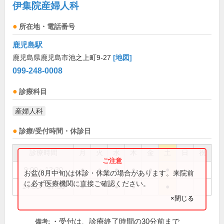
伊集院産婦人科
所在地・電話番号
鹿児島駅
鹿児島県鹿児島市池之上町9-27
[地図]
099-248-0008
診療科目
産婦人科
診療/受付時間・休診日
診療時間
月
火
水
木
金
土
日
祝
9:00～12:30
●
●
●
●
●
●
お盆(8月中旬)は休診・休業の場合があります。来院前
に必ず医療機関に直接ご確認ください。
14:30～17:30
●
●
●
●
×閉じる
・受付は、診療終了時間の30分前まで
備考: