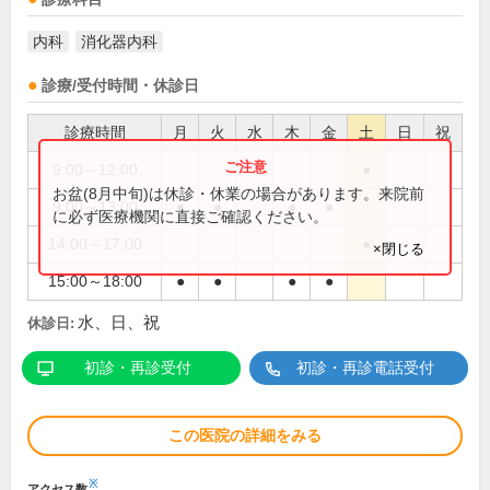
内科
消化器内科
診療/受付時間・休診日
診療時間
月
火
水
木
金
土
日
祝
9:00～12:00
●
お盆(8月中旬)は休診・休業の場合があります。来院前
9:00～13:00
●
●
●
●
に必ず医療機関に直接ご確認ください。
14:00～17:00
●
×閉じる
15:00～18:00
●
●
●
●
水、日、祝
休診日:
初診・再診受付
初診・再診電話受付
この医院の詳細をみる
※
アクセス数