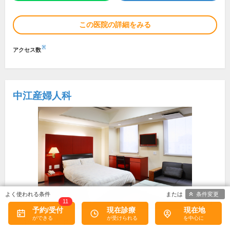
この医院の詳細をみる
※
アクセス数
中江産婦人科
条件変更
11
予約/受付
現在診療
現在地
所在地・電話番号