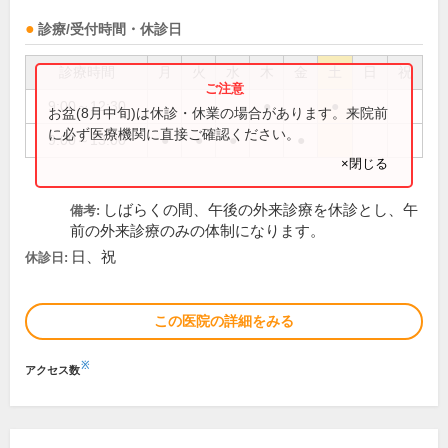
診療/受付時間・休診日
診療時間
月
火
水
木
金
土
日
祝
9:00～12:30
●
●
お盆(8月中旬)は休診・休業の場合があります。来院前
に必ず医療機関に直接ご確認ください。
9:00～13:00
●
●
●
●
×閉じる
しばらくの間、午後の外来診療を休診とし、午
備考:
前の外来診療のみの体制になります。
日、祝
休診日:
この医院の詳細をみる
※
アクセス数