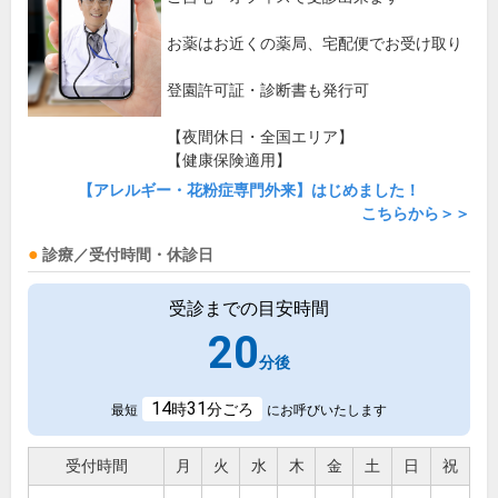
お薬はお近くの薬局、宅配便でお受け取り
登園許可証・診断書も発行可
【夜間休日・全国エリア】
【健康保険適用】
【アレルギー・花粉症専門外来】はじめました！
こちらから＞＞
診療／受付時間・休診日
受診までの目安時間
20
分後
14
31
時
分ごろ
最短
にお呼びいたします
受付時間
月
火
水
木
金
土
日
祝