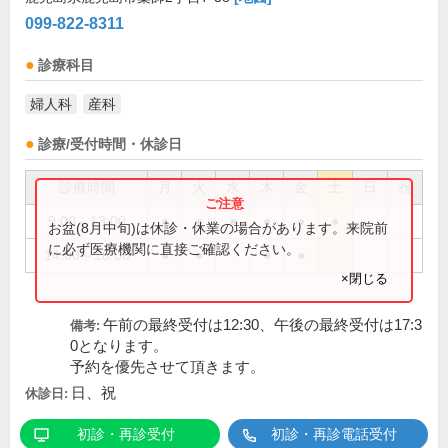
099-822-8311
診療科目
婦人科
産科
診療/受付時間・休診日
診療時間
月
火
水
木
金
土
日
祝
9:00～13:00
●
●
●
●
●
●
お盆(8月中旬)は休診・休業の場合があります。来院前
に必ず医療機関に直接ご確認ください。
14:00～18:00
●
●
●
●
×閉じる
午前の最終受付は12:30、午後の最終受付は17:3
備考:
0となります。
予約を優先させて頂きます。
日、祝
休診日:
初診・再診受付
初診・再診電話受付