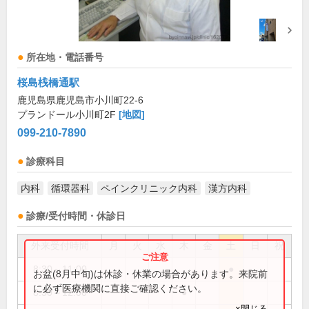
所在地・電話番号
桜島桟橋通駅
鹿児島県鹿児島市小川町22-6
プランドール小川町2F
[地図]
099-210-7890
診療科目
内科
循環器科
ペインクリニック内科
漢方内科
診療/受付時間・休診日
外来受付時間
月
火
水
木
金
土
日
祝
8:30～11:00
●
お盆(8月中旬)は休診・休業の場合があります。来院前
に必ず医療機関に直接ご確認ください。
8:30～12:00
●
×閉じる