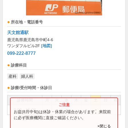
所在地・電話番号
天文館通駅
鹿児島県鹿児島市中町4-6
ワンダフルビル2F
[地図]
099-222-8777
診療科目
産科
婦人科
診療/受付時間・休診日
診療時間
月
火
水
木
金
土
日
祝
9:00～15:00
●
●
●
●
●
お盆(8月中旬)は休診・休業の場合があります。来院前
に必ず医療機関に直接ご確認ください。
×閉じる