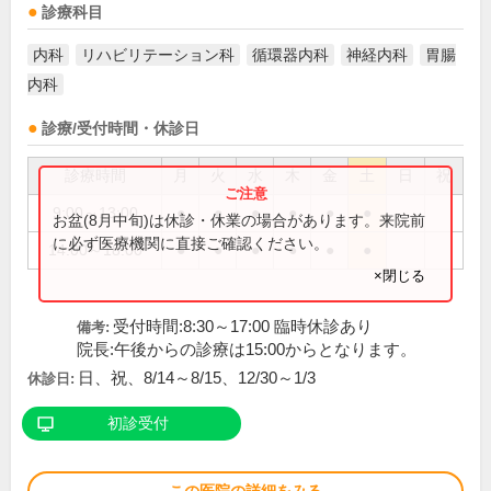
診療科目
内科
リハビリテーション科
循環器内科
神経内科
胃腸
内科
診療/受付時間・休診日
診療時間
月
火
水
木
金
土
日
祝
9:00～13:00
●
●
●
●
●
●
お盆(8月中旬)は休診・休業の場合があります。来院前
に必ず医療機関に直接ご確認ください。
14:00～18:00
●
●
●
●
●
●
×閉じる
受付時間:8:30～17:00 臨時休診あり
備考:
院長:午後からの診療は15:00からとなります。
日、祝、8/14～8/15、12/30～1/3
休診日:
初診受付