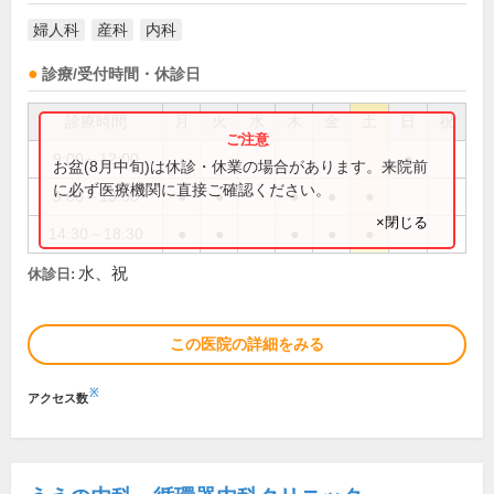
婦人科
産科
内科
診療/受付時間・休診日
診療時間
月
火
水
木
金
土
日
祝
9:00～12:00
●
お盆(8月中旬)は休診・休業の場合があります。来院前
に必ず医療機関に直接ご確認ください。
9:00～13:00
●
●
●
●
●
×閉じる
14:30～18:30
●
●
●
●
●
水、祝
休診日:
この医院の詳細をみる
※
アクセス数