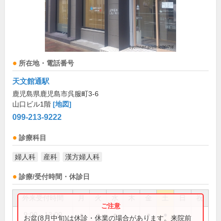
所在地・電話番号
天文館通駅
鹿児島県鹿児島市呉服町3-6
山口ビル1階
[地図]
099-213-9222
診療科目
婦人科
産科
漢方婦人科
診療/受付時間・休診日
外来受付時間
月
火
水
木
金
土
日
祝
9:00～13:00
●
●
●
●
●
お盆(8月中旬)は休診・休業の場合があります。来院前