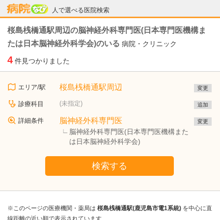
病院なび
人で選べる医院検索
桜島桟橋通駅周辺の脳神経外科専門医(日本専門医機構ま
たは日本脳神経外科学会)のいる
病院・クリニック
4
件見つかりました
桜島桟橋通駅周辺
エリア/駅
変更
(未指定)
診療科目
追加
脳神経外科専門医
詳細条件
変更
脳神経外科専門医(日本専門医機構また
は日本脳神経外科学会)
検索する
※このページの医療機関・薬局は
桜島桟橋通駅(鹿児島市電1系統)
を中心に直
線距離の近い順で表示されています