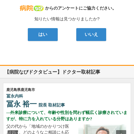
病院なび
からのアンケートにご協力ください。
知りたい情報は見つかりましたか?
はい
いいえ
【病院なびドクタビュー】ドクター取材記事
鹿児島県鹿児島市
冨永内科
冨永 裕一
院長
取材記事
外来診療について、年齢や性別を問わず幅広く診療されていま
すが、特に力を入れている分野はありますか?
父の代から「地域のかかりつけ医
として、どのようなご相談にも応