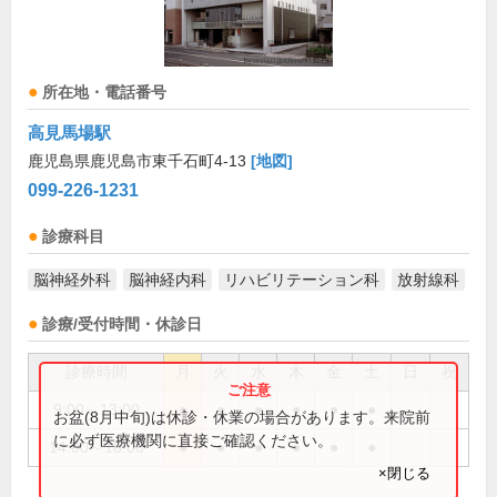
所在地・電話番号
高見馬場駅
鹿児島県鹿児島市東千石町4-13
[地図]
099-226-1231
診療科目
脳神経外科
脳神経内科
リハビリテーション科
放射線科
診療/受付時間・休診日
診療時間
月
火
水
木
金
土
日
祝
9:00～13:00
●
●
●
●
●
●
お盆(8月中旬)は休診・休業の場合があります。来院前
に必ず医療機関に直接ご確認ください。
14:00～18:00
●
●
●
●
●
●
×閉じる