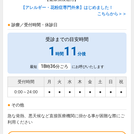
【アレルギー・花粉症専門外来】はじめました！
こちらから＞＞
診療／受付時間・休診日
受診までの目安時間
1
11
時間
分後
18
36
時
分ごろ
最短
にお呼びいたします
受付時間
月
火
水
木
金
土
日
祝
0:00～24:00
●
●
●
●
●
●
●
●
その他
急な発熱、悪天候など直接医療機関に掛かる事が困難な際にご
利用ください