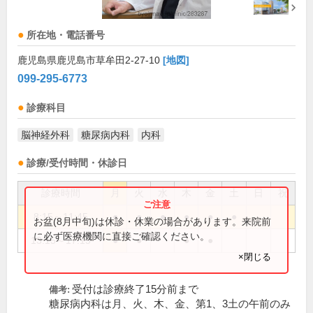
所在地・電話番号
鹿児島県鹿児島市草牟田2-27-10
[地図]
099-295-6773
診療科目
脳神経外科
糖尿病内科
内科
診療/受付時間・休診日
診療時間
月
火
水
木
金
土
日
祝
8:15～11:45
●
●
●
●
●
●
お盆(8月中旬)は休診・休業の場合があります。来院前
に必ず医療機関に直接ご確認ください。
13:15～17:15
●
●
●
●
×閉じる
受付は診療終了15分前まで
備考:
糖尿病内科は月、火、木、金、第1、3土の午前のみ