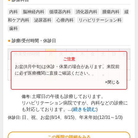
内科
脳神経内科
循環器内科
消化器内科
腫瘍内科
緩
和ケア内科
泌尿器科
心療内科
リハビリテーション科
歯科
診療/受付時間・休診日
外来受付時間
月
火
水
木
金
土
日
祝
8:30～12:00
●
●
●
●
●
●
お盆(8月中旬)は休診・休業の場合があります。来院前
に必ず医療機関に直接ご確認ください。
13:30～17:00
●
●
●
●
●
●
×閉じる
土曜日の午後も診療しております。
備考:
リハビリテーション病院ですが、内科などの診療に
も対応しております。...(
続きを読む
)
日、祝、お盆(8/14、8/15)、年末年始(12/31～1/3)
休診日:
この医院の詳細をみる