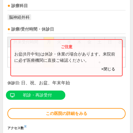
診療科目
脳神経外科
診療/受付時間・休診日
外来受付時間
月
火
水
木
金
土
日
祝
8:50～11:00
●
●
●
●
●
お盆(8月中旬)は休診・休業の場合があります。来院前
に必ず医療機関に直接ご確認ください。
9:00～10:30
●
×閉じる
日、祝、お盆、年末年始
休診日:
初診・再診受付
この医院の詳細をみる
※
アクセス数