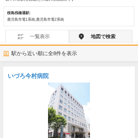
桜島桟橋通駅:
鹿児島市電1系統,鹿児島市電2系統
一覧表示
地図で検索
駅から近い順に全
8
件を表示
いづろ今村病院