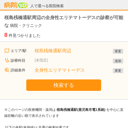
病院なび
人で選べる医院検索
桜島桟橋通駅周辺の全身性エリテマトーデスの診察が可能
な
病院・クリニック
8
件見つかりました
桜島桟橋通駅周辺
エリア/駅
変更
(未指定)
診療科目
追加
全身性エリテマトーデス
詳細条件
変更
検索する
※このページの医療機関・薬局は
桜島桟橋通駅(鹿児島市電1系統)
を中心に直
線距離の近い順で表示されています
以下の各駅(各路線)と共通の検索結果です