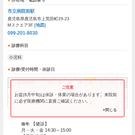
所在地・電話番号
市立病院前駅
鹿児島県鹿児島市上荒田町29-23
Mスクエア3F
[地図]
099-201-8030
診療科目
小児科
診療/受付時間・休診日
診療時間
月
火
水
木
金
土
日
祝
9:00～12:30
●
●
●
●
●
●
お盆(8月中旬)は休診・休業の場合があります。来院前
に必ず医療機関に直接ご確認ください。
14:30～18:00
●
●
●
●
●
×閉じる
【健診】
備考:
月・火・金 14:30～15:00