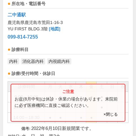
所在地・電話番号
二中通駅
鹿児島県鹿児島市荒田1-16-3
YU FIRST BLDG.3階
[地図]
099-814-7255
診療科目
内科
消化器内科
内視鏡内科
診療/受付時間・休診日
診療時間
月
火
水
木
金
土
日
祝
9:00～12:30
●
●
●
●
●
お盆(8月中旬)は休診・休業の場合があります。来院前
に必ず医療機関に直接ご確認ください。
14:00～17:00
●
×閉じる
14:00～18:30
●
●
●
●
2022年6月10日新規開業です。
備考: