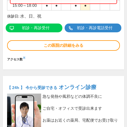
15:00～18:00
●
●
●
●
水、日、祝
休診日:
初診・再診受付
初診・再診電話受付
この医院の詳細をみる
※
アクセス数
オンライン診療
【 24h 】 今から受診できる
急な発熱や風邪などの体調不良に
ご自宅・オフィスで受診出来ます
お薬はお近くの薬局、宅配便でお受け取り