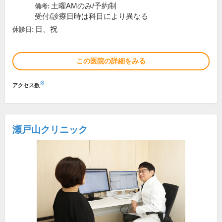
土曜AMのみ/予約制
備考:
受付/診療日時は科目により異なる
日、祝
休診日:
この医院の詳細をみる
※
アクセス数
瀬戸山クリニック