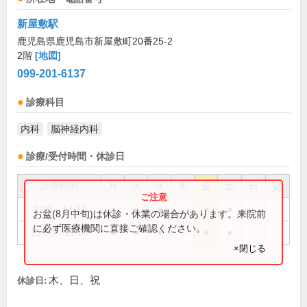
新屋敷駅
鹿児島県鹿児島市新屋敷町20番25-2
2階
[地図]
099-201-6137
診療科目
内科
脳神経内科
診療/受付時間・休診日
診療時間
月
火
水
木
金
土
日
祝
9:00～13:30
●
●
●
●
●
お盆(8月中旬)は休診・休業の場合があります。来院前
に必ず医療機関に直接ご確認ください。
15:00～19:00
●
●
●
●
●
×閉じる
木、日、祝
休診日: