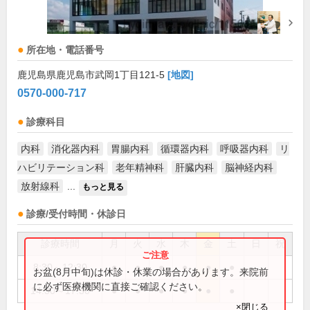
所在地・電話番号
鹿児島県鹿児島市武岡1丁目121-5
[地図]
0570-000-717
診療科目
内科
消化器内科
胃腸内科
循環器内科
呼吸器内科
リ
ハビリテーション科
老年精神科
肝臓内科
脳神経内科
放射線科
...
もっと見る
診療/受付時間・休診日
診療時間
月
火
水
木
金
土
日
祝
8:30～12:30
●
●
●
●
●
●
お盆(8月中旬)は休診・休業の場合があります。来院前
に必ず医療機関に直接ご確認ください。
14:30～17:30
●
●
●
●
●
●
×閉じる