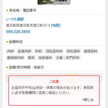
所在地・電話番号
いづろ通駅
鹿児島県鹿児島市堀江町17-1
[地図]
099-226-2600
診療科目
内科
血液内科
外科
消化器外科
消化器科
循環器科
糖尿病内科
眼科
放射線科
大腸・肛門外科
診療/受付時間・休診日
外来受付時間
月
火
水
木
金
土
日
祝
8:30～12:30
●
●
●
●
●
●
お盆(8月中旬)は休診・休業の場合があります。来院前
に必ず医療機関に直接ご確認ください。
14:00～17:30
●
●
●
●
●
×閉じる