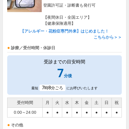
登園許可証・診断書も発行可
【夜間休日・全国エリア】
【健康保険適用】
【アレルギー・花粉症専門外来】はじめました！
こちらから＞＞
診療／受付時間・休診日
受診までの目安時間
7
分後
7
8
時
分ごろ
最短
にお呼びいたします
受付時間
月
火
水
木
金
土
日
祝
0:00～24:00
●
●
●
●
●
●
●
●
その他