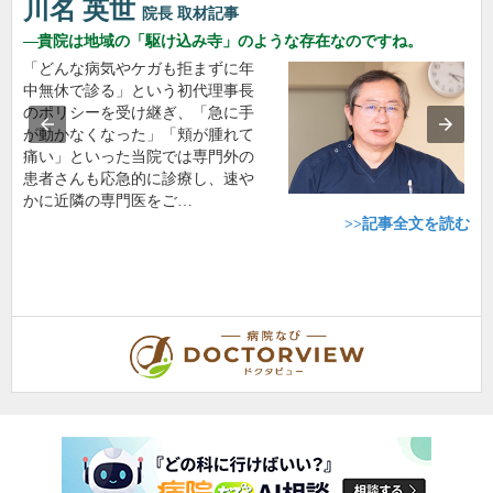
川名 英世
院長
取材記事
貴院は地域の「駆け込み寺」のような存在なのですね。
「どんな病気やケガも拒まずに年
中無休で診る」という初代理事長
のポリシーを受け継ぎ、「急に手
が動かなくなった」「頬が腫れて
痛い」といった当院では専門外の
患者さんも応急的に診療し、速や
かに近隣の専門医をご…
>>記事全文を読む