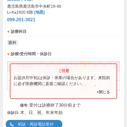
鹿児島県鹿児島市中央町19-40
Li-Ka1920 6階
[地図]
099-201-3021
診療科目
眼科
診療/受付時間・休診日
診療時間
月
火
水
木
金
土
日
祝
9:00～12:30
●
●
●
●
●
お盆(8月中旬)は休診・休業の場合があります。来院前
に必ず医療機関に直接ご確認ください。
14:00～18:00
●
●
●
●
●
×閉じる
受付は診療終了30分前まで
備考:
木、日、祝、年末年始
休診日:
初診・再診電話受付