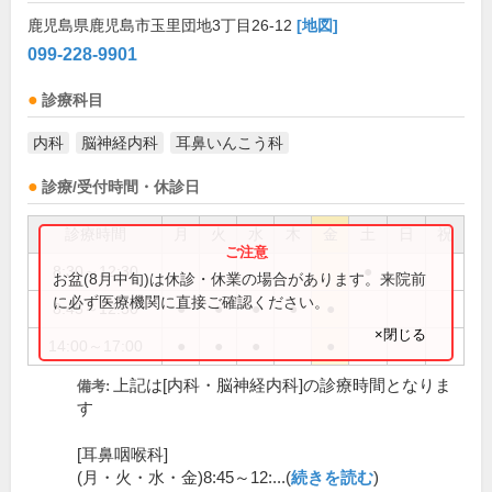
鹿児島県鹿児島市玉里団地3丁目26-12
[地図]
099-228-9901
診療科目
内科
脳神経内科
耳鼻いんこう科
診療/受付時間・休診日
診療時間
月
火
水
木
金
土
日
祝
8:30～12:30
●
お盆(8月中旬)は休診・休業の場合があります。来院前
に必ず医療機関に直接ご確認ください。
8:45～12:30
●
●
●
●
●
×閉じる
14:00～17:00
●
●
●
●
上記は[内科・脳神経内科]の診療時間となりま
備考:
す
[耳鼻咽喉科]
(月・火・水・金)8:45～12:...(
続きを読む
)