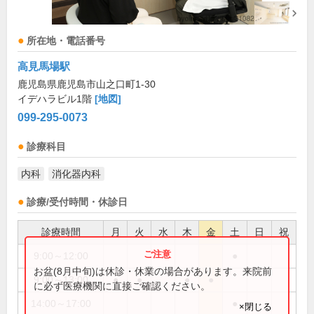
所在地・電話番号
高見馬場駅
鹿児島県鹿児島市山之口町1-30
イデハラビル1階
[地図]
099-295-0073
診療科目
内科
消化器内科
診療/受付時間・休診日
診療時間
月
火
水
木
金
土
日
祝
9:00～12:00
●
お盆(8月中旬)は休診・休業の場合があります。来院前
9:00～13:00
●
●
●
●
に必ず医療機関に直接ご確認ください。
14:00～17:00
●
×閉じる