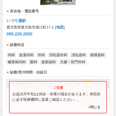
所在地・電話番号
いづろ通駅
鹿児島県鹿児島市堀江町17-1
[地図]
099-226-2600
診療科目
内科
血液内科
外科
消化器外科
消化器科
循環器科
糖尿病内科
眼科
放射線科
大腸・肛門外科
診療/受付時間・休診日
外来受付時間
月
火
水
木
金
土
日
祝
8:30～12:30
●
●
●
●
●
●
お盆(8月中旬)は休診・休業の場合があります。来院前
に必ず医療機関に直接ご確認ください。
14:00～17:30
●
●
●
●
●
×閉じる