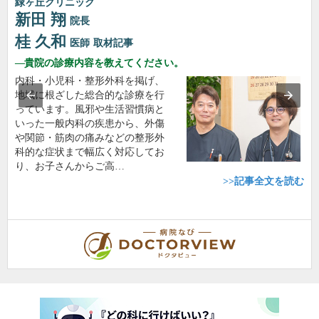
緑ヶ丘クリニック
新田 翔
院長
桂 久和
医師
取材記事
貴院の診療内容を教えてください。
内科・小児科・整形外科を掲げ、
地域に根ざした総合的な診療を行
っています。風邪や生活習慣病と
いった一般内科の疾患から、外傷
や関節・筋肉の痛みなどの整形外
科的な症状まで幅広く対応してお
り、お子さんからご高…
>>記事全文を読む