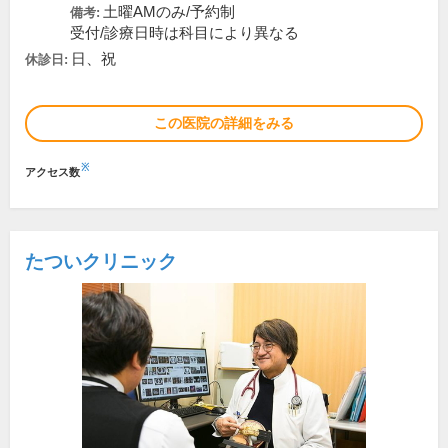
土曜AMのみ/予約制
備考:
受付/診療日時は科目により異なる
日、祝
休診日:
この医院の詳細をみる
※
アクセス数
たついクリニック