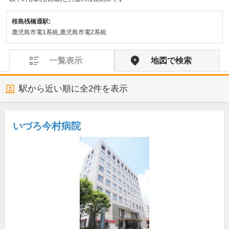
桜島桟橋通駅:
鹿児島市電1系統,鹿児島市電2系統
一覧表示
地図で検索
駅から近い順に全
2
件を表示
いづろ今村病院