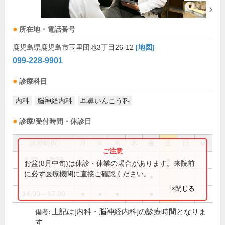
所在地・電話番号
鹿児島県鹿児島市玉里団地3丁目26-12
[地図]
099-228-9901
診療科目
内科
脳神経内科
耳鼻いんこう科
診療/受付時間・休診日
診療時間
月
火
水
木
金
土
日
祝
8:30～12:30
●
お盆(8月中旬)は休診・休業の場合があります。来院前
に必ず医療機関に直接ご確認ください。
8:45～12:30
●
●
●
●
●
×閉じる
14:00～17:00
●
●
●
●
上記は[内科・脳神経内科]の診療時間となりま
備考:
す