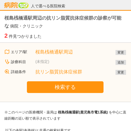
病院なび
人で選べる医院検索
桜島桟橋通駅周辺の抗リン脂質抗体症候群の診察が可能
な
病院・クリニック
2
件見つかりました
桜島桟橋通駅周辺
エリア/駅
変更
(未指定)
診療科目
追加
抗リン脂質抗体症候群
詳細条件
変更
検索する
※このページの医療機関・薬局は
桜島桟橋通駅(鹿児島市電1系統)
を中心に直
線距離の近い順で表示されています
以下の各駅(各路線)と共通の検索結果です