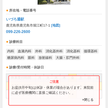
所在地・電話番号
いづろ通駅
鹿児島県鹿児島市堀江町17-1
[地図]
099-226-2600
診療科目
内科
血液内科
外科
消化器外科
消化器科
循環器科
糖尿病内科
眼科
放射線科
大腸・肛門外科
診療/受付時間・休診日
外来受付時間
月
火
水
木
金
土
日
祝
8:30～12:30
●
●
●
●
●
●
お盆(8月中旬)は休診・休業の場合があります。来院前
に必ず医療機関に直接ご確認ください。
14:00～17:30
●
●
●
●
●
×閉じる