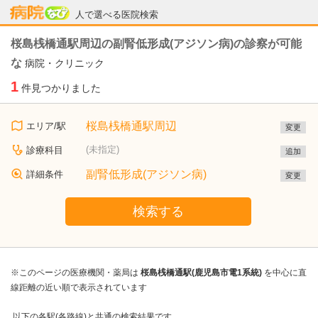
病院なび
人で選べる医院検索
桜島桟橋通駅周辺の副腎低形成(アジソン病)の診察が可能
な
病院・クリニック
1
件見つかりました
桜島桟橋通駅周辺
エリア/駅
変更
(未指定)
診療科目
追加
副腎低形成(アジソン病)
詳細条件
変更
検索する
※このページの医療機関・薬局は
桜島桟橋通駅(鹿児島市電1系統)
を中心に直
線距離の近い順で表示されています
以下の各駅(各路線)と共通の検索結果です