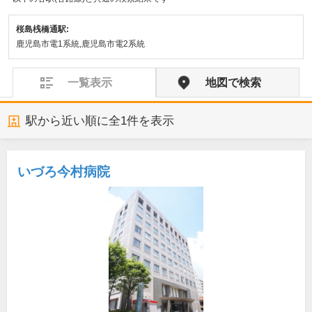
桜島桟橋通駅:
鹿児島市電1系統,鹿児島市電2系統
一覧表示
地図で検索
駅から近い順に全
1
件を表示
いづろ今村病院