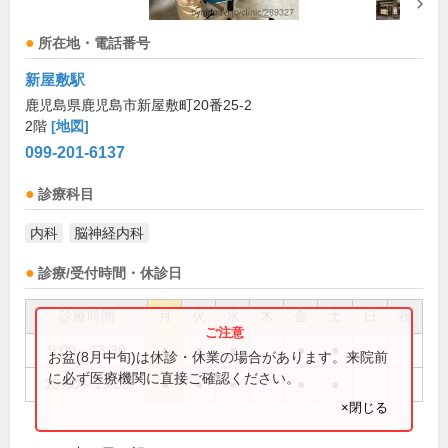
所在地・電話番号
新屋敷駅
鹿児島県鹿児島市新屋敷町20番25-2
2階
[地図]
099-201-6137
診療科目
内科
脳神経内科
診療/受付時間・休診日
診療時間
月
火
水
木
金
土
日
祝
9:00～13:30
●
●
●
●
●
お盆(8月中旬)は休診・休業の場合があります。来院前
に必ず医療機関に直接ご確認ください。
15:00～19:00
●
●
●
●
●
×閉じる