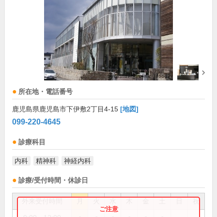
所在地・電話番号
鹿児島県鹿児島市下伊敷2丁目4-15
[地図]
099-220-4645
診療科目
内科
精神科
神経内科
診療/受付時間・休診日
外来受付時間
月
火
水
木
金
土
日
祝