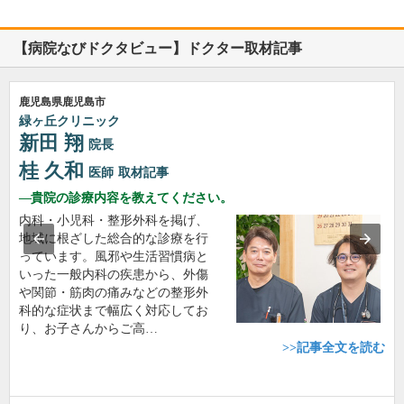
【病院なびドクタビュー】ドクター取材記事
鹿児島県鹿児島市
緑ヶ丘クリニック
新田 翔
院長
桂 久和
医師
取材記事
貴院の診療内容を教えてください。
内科・小児科・整形外科を掲げ、
地域に根ざした総合的な診療を行
っています。風邪や生活習慣病と
いった一般内科の疾患から、外傷
や関節・筋肉の痛みなどの整形外
科的な症状まで幅広く対応してお
り、お子さんからご高…
>>記事全文を読む