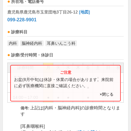
所在地・電話番号
鹿児島県鹿児島市玉里団地3丁目26-12
[地図]
099-228-9901
診療科目
内科
脳神経内科
耳鼻いんこう科
診療/受付時間・休診日
診療時間
月
火
水
木
金
土
日
祝
8:30～12:30
●
お盆(8月中旬)は休診・休業の場合があります。来院前
に必ず医療機関に直接ご確認ください。
8:45～12:30
●
●
●
●
●
×閉じる
14:00～17:00
●
●
●
●
上記は[内科・脳神経内科]の診療時間となりま
備考:
す
[耳鼻咽喉科]