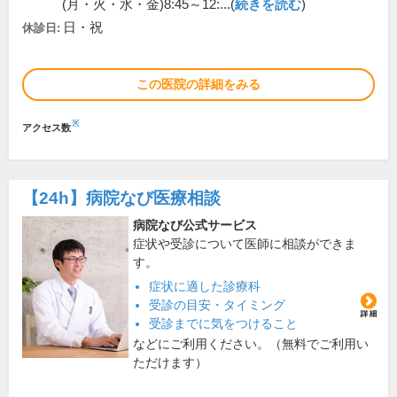
(月・火・水・金)8:45～12:...(
続きを読む
)
日・祝
休診日:
この医院の詳細をみる
※
アクセス数
【24h】
病院なび医療相談
病院なび公式サービス
症状や受診について医師に相談ができま
す。
症状に適した診療科
受診の目安・タイミング
受診までに気をつけること
などにご利用ください。（無料でご利用い
ただけます）