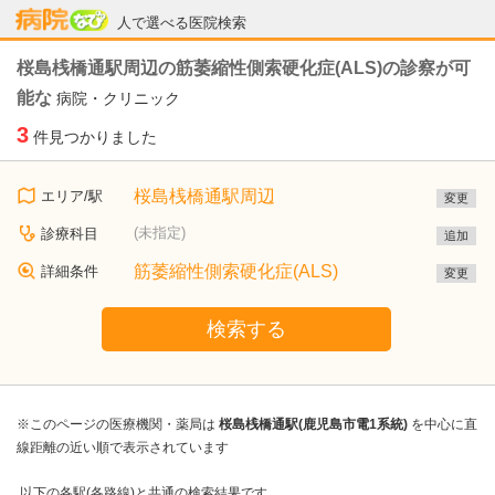
病院なび
人で選べる医院検索
桜島桟橋通駅周辺の筋萎縮性側索硬化症(ALS)の診察が可
能な
病院・クリニック
3
件見つかりました
桜島桟橋通駅周辺
エリア/駅
変更
(未指定)
診療科目
追加
筋萎縮性側索硬化症(ALS)
詳細条件
変更
検索する
※このページの医療機関・薬局は
桜島桟橋通駅(鹿児島市電1系統)
を中心に直
線距離の近い順で表示されています
以下の各駅(各路線)と共通の検索結果です