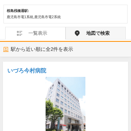
桜島桟橋通駅:
鹿児島市電1系統,鹿児島市電2系統
一覧表示
地図で検索
駅から近い順に全
2
件を表示
いづろ今村病院