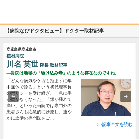
【病院なびドクタビュー】ドクター取材記事
鹿児島県鹿児島市
植村病院
川名 英世
院長
取材記事
貴院は地域の「駆け込み寺」のような存在なのですね。
「どんな病気やケガも拒まずに年
中無休で診る」という初代理事長
のポリシーを受け継ぎ、「急に手
が動かなくなった」「頬が腫れて
痛い」といった当院では専門外の
患者さんも応急的に診療し、速や
かに近隣の専門医をご…
>>記事全文を読む