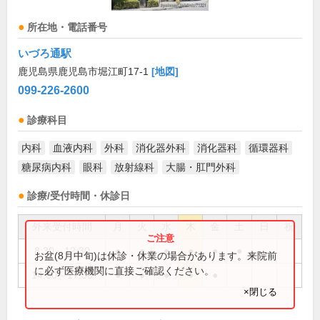
所在地・電話番号
いづろ通駅
鹿児島県鹿児島市堀江町17-1
[地図]
099-226-2600
診療科目
内科
血液内科
外科
消化器外科
消化器科
循環器科
糖尿病内科
眼科
放射線科
大腸・肛門外科
診療/受付時間・休診日
外来受付時間
月
火
水
木
金
土
日
祝
8:30～12:30
●
●
●
●
●
●
お盆(8月中旬)は休診・休業の場合があります。来院前
に必ず医療機関に直接ご確認ください。
14:00～17:30
●
●
●
●
●
×閉じる