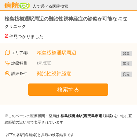
病院なび
人で選べる医院検索
桜島桟橋通駅周辺の難治性視神経症の診察が可能な
病院・
クリニック
2
件見つかりました
桜島桟橋通駅周辺
エリア/駅
変更
(未指定)
診療科目
追加
難治性視神経症
詳細条件
変更
検索する
※このページの医療機関・薬局は
桜島桟橋通駅(鹿児島市電1系統)
を中心に直
線距離の近い順で表示されています
以下の各駅(各路線)と共通の検索結果です