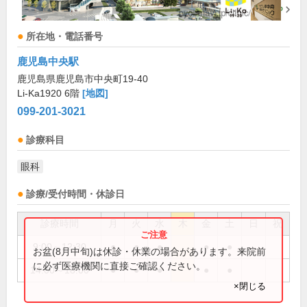
所在地・電話番号
鹿児島中央駅
鹿児島県鹿児島市中央町19-40
Li-Ka1920 6階
[地図]
099-201-3021
診療科目
眼科
診療/受付時間・休診日
診療時間
月
火
水
木
金
土
日
祝
9:00～12:30
●
●
●
●
●
お盆(8月中旬)は休診・休業の場合があります。来院前
に必ず医療機関に直接ご確認ください。
14:00～18:00
●
●
●
●
●
×閉じる