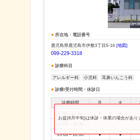
所在地・電話番号
鹿児島県鹿児島市伊敷3丁目5-16
[地図]
099-229-3318
診療科目
アレルギー科
小児科
耳鼻いんこう科
診療/受付時間・休診日
診療時間
月
火
9:00～12:45
●
●
お盆(8月中旬)は休診・休業の場合があ
15:00～16:30
15:00～18:00
●
●