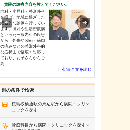
ですね。
貴院の診療内容を教えてください。
「どんな病気や
内科・小児科・整形外科
まずに年中無休
を掲げ、地域に根ざした
という初代理事
総合的な診療を行ってい
シーを受け継ぎ
ます。風邪や生活習慣病
手が動かなくな
といった一般内科の疾患
「頬が腫れて痛
から、外傷や関節・筋肉
った当院では専
の痛みなどの整形外科的
者さんも応急的
な症状まで幅広く対応し
し、速やかに近
ており、お子さんからご
医をご…
高…
>>記事全文を読む
別の条件で検索
桜島桟橋通駅の周辺駅から病院・クリ
ニックを探す
診療科目から病院・クリニックを探す