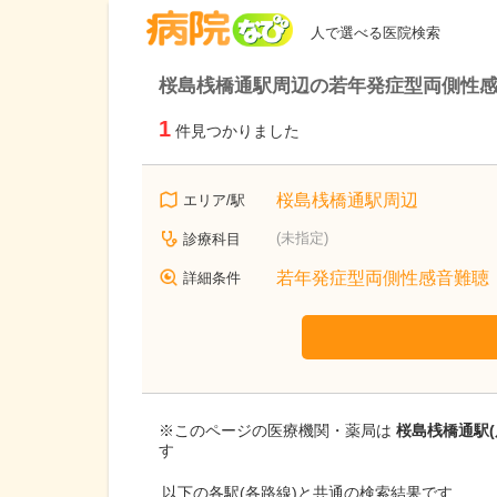
病院なび
人で選べる医院検索
桜島桟橋通駅周辺の若年発症型両側性
1
件見つかりました
桜島桟橋通駅周辺
エリア/駅
(未指定)
診療科目
若年発症型両側性感音難聴
詳細条件
※このページの医療機関・薬局は
桜島桟橋通駅(
す
以下の各駅(各路線)と共通の検索結果です