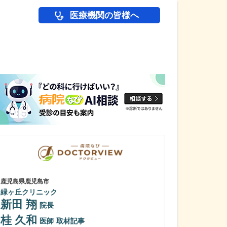
医療機関の皆様へ
医師(ドクター)の
鹿児島県鹿児島市
鹿児島県鹿児島市
緑ヶ丘クリニック
植村病院
新田 翔
川名 英世
院長
桂 久和
貴院は地域の「
医師
取材記事