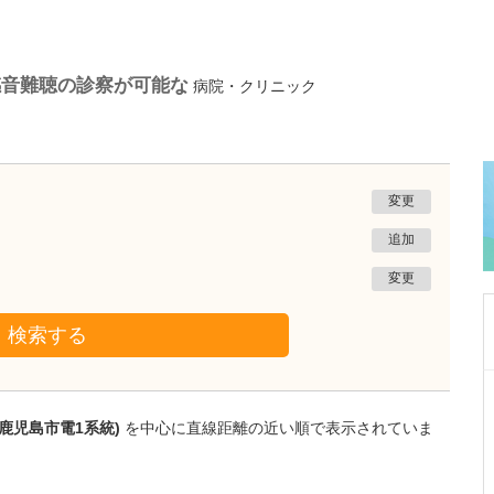
感音難聴の診察が可能な
病院・クリニック
変更
追加
変更
検索する
鹿児島県鹿児島市
あいろ歯科医院
鹿児島市電1系統)
を中心に直線距離の近い順で表示されていま
小濱 文色
院長
取材記事
歯科医師を志したきっかけを教えてください。