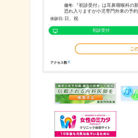
『初診受付』は耳鼻咽喉科の
備考:
恐れ入りますが小児専門外来の予約につ
日、祝
休診日:
初診受付
こ
※
アクセス数