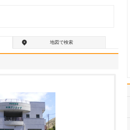
中学生のときに出会った
女性の歯科医師に憧れた
ことです。幼い頃は「歯
科医師は男性がする仕
事」というイメージをも
っていたのですが、その
先生の治療を受けたこと
地図で検索
で認識が変わりました。
子どもにとって歯科医院
は敬…
>>記事全文を読む