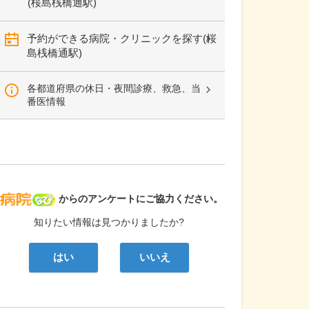
(桜島桟橋通駅)
予約ができる病院・クリニックを探す(桜
島桟橋通駅)
各都道府県の休日・夜間診療、救急、当
番医情報
病院なび
からのアンケートにご協力ください。
知りたい情報は見つかりましたか?
はい
いいえ