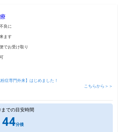
療
不良に
来ます
便でお受け取り
可
花粉症専門外来】はじめました！
こちらから＞＞
診までの目安時間
44
分後