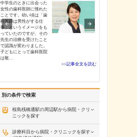
ですね。
中学生のときに出会った
「どんな病気や
女性の歯科医師に憧れた
まずに年中無休
ことです。幼い頃は「歯
という初代理事
科医師は男性がする仕
シーを受け継ぎ
事」というイメージをも
手が動かなくな
っていたのですが、その
「頬が腫れて痛
先生の治療を受けたこと
った当院では専
で認識が変わりました。
者さんも応急的
子どもにとって歯科医院
し、速やかに近
は敬…
>>記事全文を読む
医をご…
別の条件で検索
桜島桟橋通駅の周辺駅から病院・クリ
ニックを探す
診療科目から病院・クリニックを探す