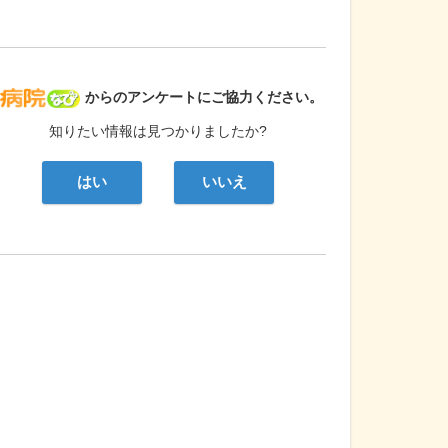
病院なび
からのアンケートにご協力ください。
知りたい情報は見つかりましたか?
はい
いいえ