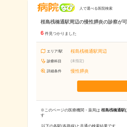
病院なび
人で選べる医院検索
桜島桟橋通駅周辺の慢性膵炎の診察が
6
件見つかりました
桜島桟橋通駅周辺
エリア/駅
(未指定)
診療科目
慢性膵炎
詳細条件
※このページの医療機関・薬局は
桜島桟橋通駅(
す
以下の各駅(各路線)と共通の検索結果です