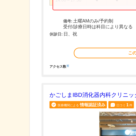
14:00～17:30
●
●
土曜AMのみ/予約制
備考:
受付/診療日時は科目により異なる
日、祝
休診日:
こ
※
アクセス数
かごしまIBD消化器内科クリニッ
情報認証済み
1
医療機関による
口コミ
件