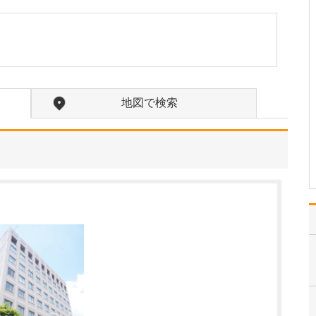
疾患としては、「アレル
ギー性鼻炎」や「副鼻腔
の病気」、「めまい」、
「急性咽頭炎」、「補聴
器の相談」は、患者さん
の数も多く、症状が強い
ほど生活の質が下がって
地図で検索
しまうので、特に力を入
れて診療に取り組んでい
ま…
>>記事全文を読む