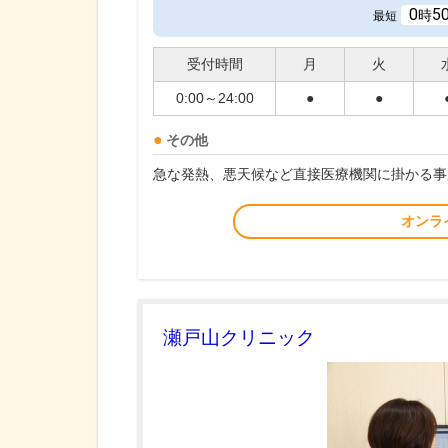
0
5
時
最短
受付時間
月
火
0:00～24:00
●
●
その他
急な発熱、悪天候など直接医療機関に掛かる事
オンラ
瀬戸山クリニック