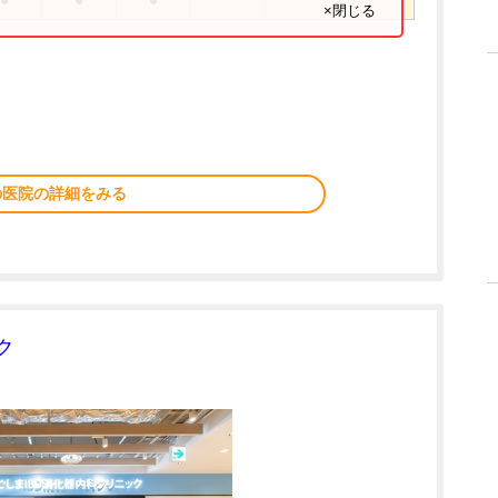
●
●
●
×閉じる
の医院の詳細をみる
ク