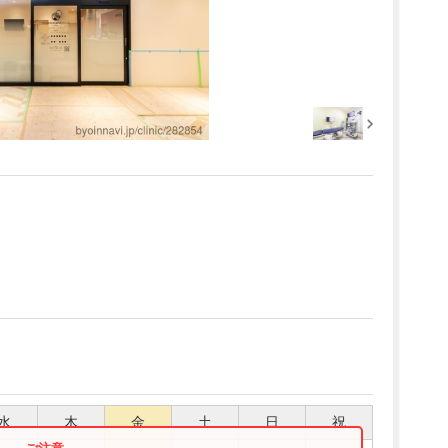
水
木
金
土
日
祝