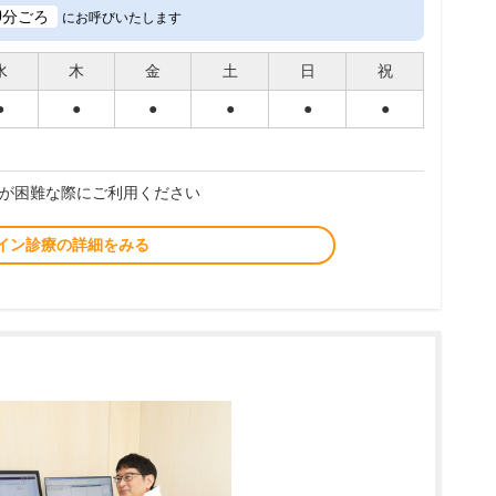
0
分ごろ
にお呼びいたします
水
木
金
土
日
祝
●
●
●
●
●
●
が困難な際にご利用ください
イン診療の詳細をみる