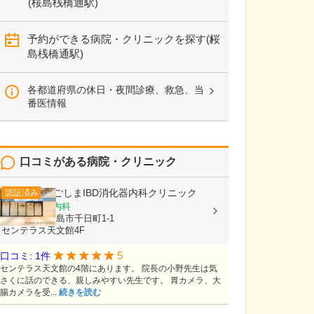
(桜島桟橋通駅)
予約ができる病院・クリニックを探す(桜
島桟橋通駅)
各都道府県の休日・夜間診療、救急、当
番医情報
口コミがある病院・クリニック
かごしまIBD消化器内科クリニック
認証済み
消化器内科, 内科
鹿児島県鹿児島市千日町1-1
センテラス天文館4F
5
口コミ: 1件
センテラス天文館の4階にあります。 院長の小野先生は気
さくに話のできる、親しみやすい先生です。 胃カメラ、大
腸カメラを受...
続きを読む