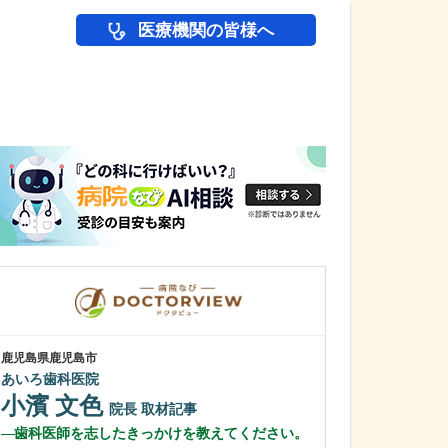
医療機関の皆様へ
医師(ドクター)の
鹿児島県鹿児島市
鹿児島県鹿児島市
あいろ歯科医院
植村病院
小濱 文色
川名 英世
院長
取材記事
歯科医師を志したきっかけを教えてください。
貴院は地域の「