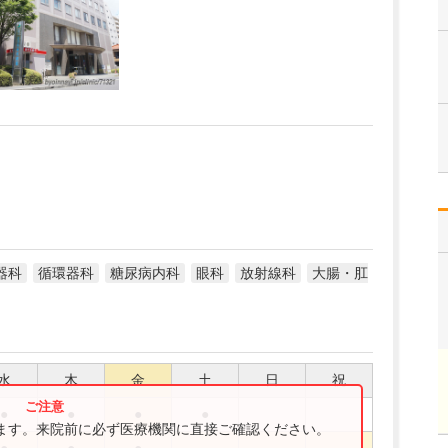
器科
循環器科
糖尿病内科
眼科
放射線科
大腸・肛
水
木
金
土
日
祝
●
●
●
●
ります。来院前に必ず医療機関に直接ご確認ください。