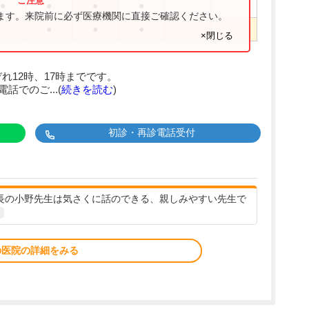
●
●
●
●
ります。来院前に必ず医療機関に直接ご確認ください。
●
●
●
×閉じる
れ12時、17時までです。
話でのご...(
続きを読む
)
初診・再診電話受付
院長の小野先生は気さくに話のできる、親しみやすい先生で
の医院の詳細をみる