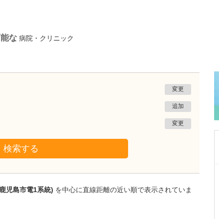
可能な
病院・クリニック
変更
追加
変更
検索する
神奈川県横浜市磯子区
磯子みみはなのどクリニック
鹿児島市電1系統)
を中心に直線距離の近い順で表示されていま
中崎 浩一
院長
取材記事
特に、力を入れている診療はありますか?