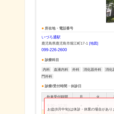
所在地・電話番号
いづろ通駅
鹿児島県鹿児島市堀江町17-1
[地図]
099-226-2600
診療科目
内科
血液内科
外科
消化器外科
消化
門外科
診療/受付時間・休診日
外来受付時間
月
火
8:30～12:30
●
●
お盆(8月中旬)は休診・休業の場合があ