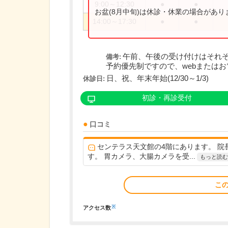
9:00～12:30
●
●
お盆(8月中旬)は休診・休業の場合があ
14:00～17:30
●
●
午前、午後の受け付けはそれぞ
備考:
予約優先制ですので、webまたはお電
日、祝、年末年始(12/30～1/3)
休診日:
初診・再診受付
口コミ
センテラス天文館の4階にあります。 
す。 胃カメラ、大腸カメラを受...
もっと読む
こ
※
アクセス数