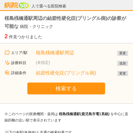
病院なび
人で選べる医院検索
桜島桟橋通駅周辺の結節性硬化症(プリングル病)の診察が
可能な
病院・クリニック
2
件見つかりました
桜島桟橋通駅周辺
エリア/駅
変更
(未指定)
診療科目
追加
結節性硬化症(プリングル病)
詳細条件
変更
検索する
※このページの医療機関・薬局は
桜島桟橋通駅(鹿児島市電1系統)
を中心に直
線距離の近い順で表示されています
以下の各駅(各路線)と共通の検索結果です