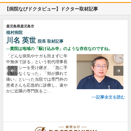
【病院なびドクタビュー】ドクター取材記事
鹿児島県鹿児島市
植村病院
川名 英世
院長
取材記事
貴院は地域の「駆け込み寺」のような存在なのですね。
「どんな病気やケガも拒まずに年
中無休で診る」という初代理事長
のポリシーを受け継ぎ、「急に手
が動かなくなった」「頬が腫れて
痛い」といった当院では専門外の
患者さんも応急的に診療し、速や
かに近隣の専門医をご…
>>記事全文を読む