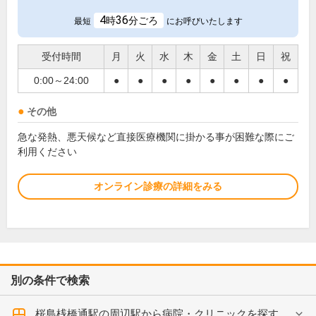
4
36
時
分ごろ
最短
にお呼びいたします
受付時間
月
火
水
木
金
土
日
祝
0:00～24:00
●
●
●
●
●
●
●
●
その他
急な発熱、悪天候など直接医療機関に掛かる事が困難な際にご
利用ください
オンライン診療の詳細をみる
別の条件で検索
桜島桟橋通駅の周辺駅から病院・クリニックを探す