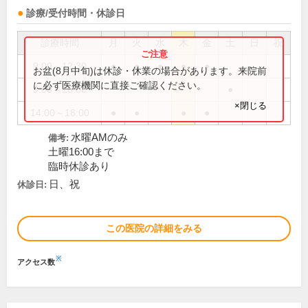
診療/受付時間・休診日
診療時間
月
火
水
木
金
土
日
祝
9:00～12:30
●
●
●
●
●
お盆(8月中旬)は休診・休業の場合があります。来院前
に必ず医療機関に直接ご確認ください。
9:00～16:00
●
×閉じる
14:00～18:00
●
●
●
●
水曜AMのみ
備考:
土曜16:00まで
臨時休診あり
日、祝
休診日:
この医院の詳細をみる
※
アクセス数