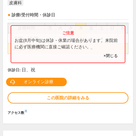
皮膚科
診療/受付時間・休診日
診療時間
月
火
水
木
金
土
日
祝
9:00～13:00
●
●
●
●
●
●
お盆(8月中旬)は休診・休業の場合があります。来院前
に必ず医療機関に直接ご確認ください。
15:00～19:00
●
●
●
●
×閉じる
日、祝
休診日:
オンライン診療
この医院の詳細をみる
※
アクセス数