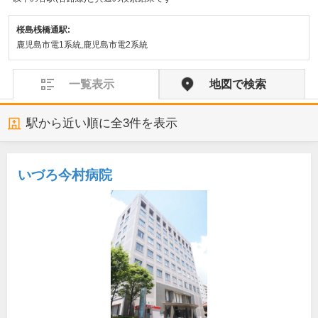
桜島桟橋通駅:
鹿児島市電1系統,鹿児島市電2系統
一覧表示
地図で検索
駅から近い順に全
3
件を表示
いづろ今村病院