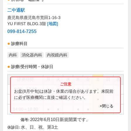
二中通駅
鹿児島県鹿児島市荒田1-16-3
YU FIRST BLDG.3階
[地図]
099-814-7255
診療科目
内科
消化器内科
内視鏡内科
診療/受付時間・休診日
診療時間
月
火
水
木
金
土
日
祝
9:00～12:30
●
●
●
●
●
お盆(8月中旬)は休診・休業の場合があります。来院前
に必ず医療機関に直接ご確認ください。
14:00～17:00
●
×閉じる
14:00～18:30
●
●
●
●
2022年6月10日新規開業です。
備考:
水、日、祝、第3土
休診日: