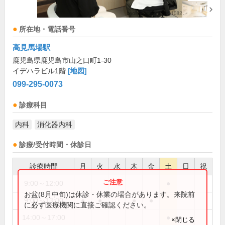
所在地・電話番号
高見馬場駅
鹿児島県鹿児島市山之口町1-30
イデハラビル1階
[地図]
099-295-0073
診療科目
内科
消化器内科
診療/受付時間・休診日
診療時間
月
火
水
木
金
土
日
祝
9:00～12:00
●
お盆(8月中旬)は休診・休業の場合があります。来院前
9:00～13:00
●
●
●
●
に必ず医療機関に直接ご確認ください。
14:00～17:00
●
×閉じる