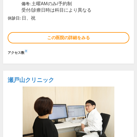
土曜AMのみ/予約制
備考:
受付/診療日時は科目により異なる
日、祝
休診日:
この医院の詳細をみる
※
アクセス数
瀬戸山クリニック