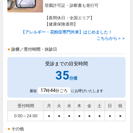
登園許可証・診断書も発行可
【夜間休日・全国エリア】
【健康保険適用】
【アレルギー・花粉症専門外来】はじめました！
こちらから＞＞
診療／受付時間・休診日
受診までの目安時間
35
分後
17
44
時
分ごろ
最短
にお呼びいたします
受付時間
月
火
水
木
金
土
日
祝
0:00～24:00
●
●
●
●
●
●
●
●
その他