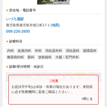
所在地・電話番号
いづろ通駅
鹿児島県鹿児島市堀江町17-1
[地図]
099-226-2600
診療科目
内科
血液内科
外科
消化器外科
消化器科
循環器科
糖尿病内科
眼科
放射線科
大腸・肛門外科
診療/受付時間・休診日
外来受付時間
月
火
水
木
金
土
日
祝
8:30～12:30
●
●
●
●
●
●
お盆(8月中旬)は休診・休業の場合があります。来院前
に必ず医療機関に直接ご確認ください。
14:00～17:30
●
●
●
●
●
×閉じる