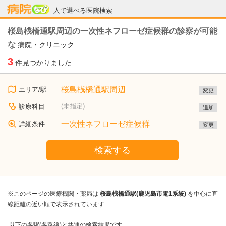
病院なび
人で選べる医院検索
桜島桟橋通駅周辺の一次性ネフローゼ症候群の診察が可能
な
病院・クリニック
3
件見つかりました
桜島桟橋通駅周辺
エリア/駅
変更
(未指定)
診療科目
追加
一次性ネフローゼ症候群
詳細条件
変更
検索する
※このページの医療機関・薬局は
桜島桟橋通駅(鹿児島市電1系統)
を中心に直
線距離の近い順で表示されています
以下の各駅(各路線)と共通の検索結果です