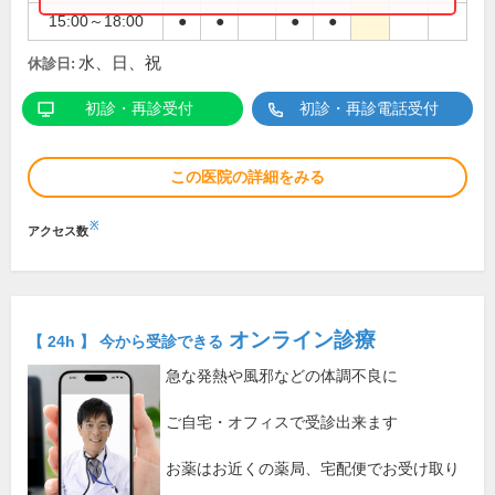
15:00～18:00
●
●
●
●
水、日、祝
休診日:
初診・再診受付
初診・再診電話受付
この医院の詳細をみる
※
アクセス数
オンライン診療
【 24h 】 今から受診できる
急な発熱や風邪などの体調不良に
ご自宅・オフィスで受診出来ます
お薬はお近くの薬局、宅配便でお受け取り