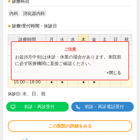
診療科目
内科
消化器内科
診療/受付時間・休診日
診療時間
月
火
水
木
金
土
日
祝
9:00～12:00
●
お盆(8月中旬)は休診・休業の場合があります。来院前
9:00～13:00
●
●
●
●
に必ず医療機関に直接ご確認ください。
14:00～17:00
●
×閉じる
15:00～18:00
●
●
●
●
水、日、祝
休診日:
初診・再診受付
初診・再診電話受付
この医院の詳細をみる
※