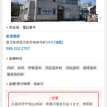
所在地・電話番号
新屋敷駅
鹿児島県鹿児島市南林寺町10-8
[地図]
099-222-2707
診療科目
内科
外科
呼吸器科
消化器外科
消化器科
循環器科
糖尿病内科
診療/受付時間・休診日
診療時間
月
火
水
木
金
土
日
祝
9:00～12:30
●
●
●
●
●
●
お盆(8月中旬)は休診・休業の場合があります。来院前