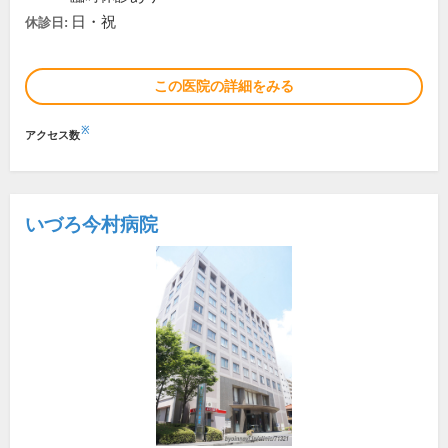
日・祝
休診日:
この医院の詳細をみる
※
アクセス数
いづろ今村病院