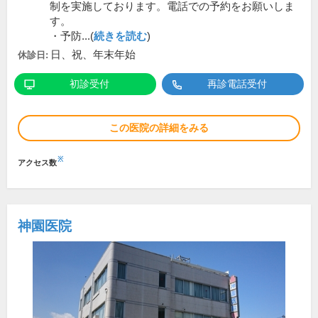
制を実施しております。電話での予約をお願いしま
す。
・予防...(
続きを読む
)
日、祝、年末年始
休診日:
初診受付
再診電話受付
この医院の詳細をみる
※
アクセス数
神園医院