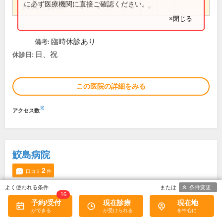
に必ず医療機関に直接ご確認ください。
14:30～18:00
●
●
●
●
×閉じる
臨時休診あり
備考:
日、祝
休診日:
この医院の詳細をみる
※
アクセス数
鮫島病院
2
口コミ
件
条件変更
16
予約/受付
現在診療
現在地