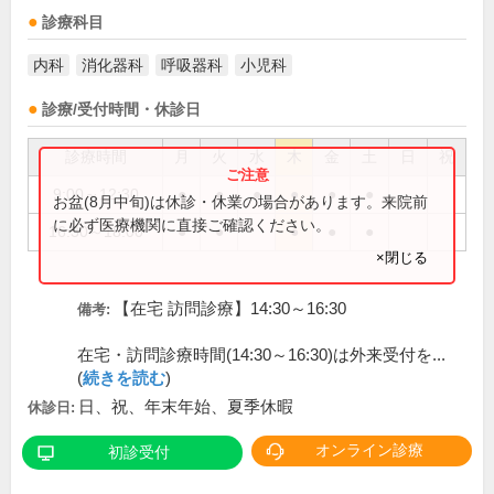
診療科目
内科
消化器科
呼吸器科
小児科
診療/受付時間・休診日
診療時間
月
火
水
木
金
土
日
祝
9:00～12:30
●
●
●
●
●
●
お盆(8月中旬)は休診・休業の場合があります。来院前
に必ず医療機関に直接ご確認ください。
16:30～18:00
●
●
●
●
●
×閉じる
【在宅 訪問診療】14:30～16:30
備考:
在宅・訪問診療時間(14:30～16:30)は外来受付を...
(
続きを読む
)
日、祝、年末年始、夏季休暇
休診日:
オンライン診療
初診受付