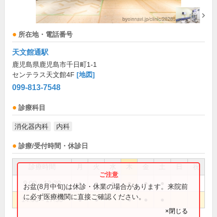
所在地・電話番号
天文館通駅
鹿児島県鹿児島市千日町1-1
センテラス天文館4F
[地図]
099-813-7548
診療科目
消化器内科
内科
診療/受付時間・休診日
診療時間
月
火
水
木
金
土
日
祝
9:00～12:30
●
●
●
●
●
●
お盆(8月中旬)は休診・休業の場合があります。来院前
に必ず医療機関に直接ご確認ください。
14:00～17:30
●
●
●
●
●
×閉じる