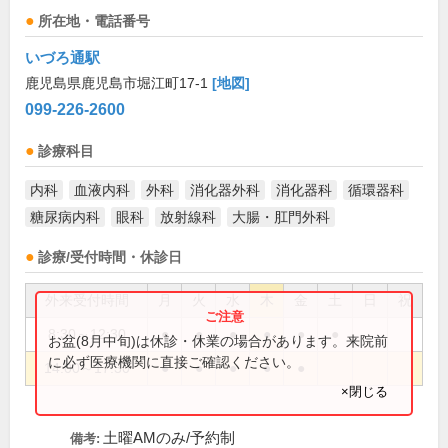
所在地・電話番号
いづろ通駅
鹿児島県鹿児島市堀江町17-1
[地図]
099-226-2600
診療科目
内科
血液内科
外科
消化器外科
消化器科
循環器科
糖尿病内科
眼科
放射線科
大腸・肛門外科
診療/受付時間・休診日
外来受付時間
月
火
水
木
金
土
日
祝
8:30～12:30
●
●
●
●
●
●
お盆(8月中旬)は休診・休業の場合があります。来院前
に必ず医療機関に直接ご確認ください。
14:00～17:30
●
●
●
●
●
×閉じる
土曜AMのみ/予約制
備考: