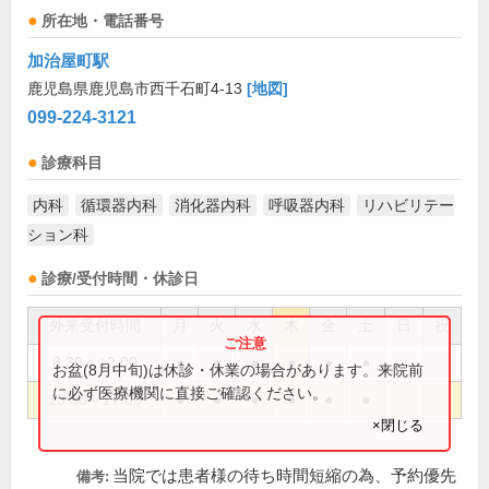
所在地・電話番号
加治屋町駅
鹿児島県鹿児島市西千石町4-13
[地図]
099-224-3121
診療科目
内科
循環器内科
消化器内科
呼吸器内科
リハビリテー
ション科
診療/受付時間・休診日
外来受付時間
月
火
水
木
金
土
日
祝
8:30～12:00
●
●
●
●
●
●
お盆(8月中旬)は休診・休業の場合があります。来院前
に必ず医療機関に直接ご確認ください。
13:30～17:00
●
●
●
●
●
●
×閉じる
当院では患者様の待ち時間短縮の為、予約優先
備考: