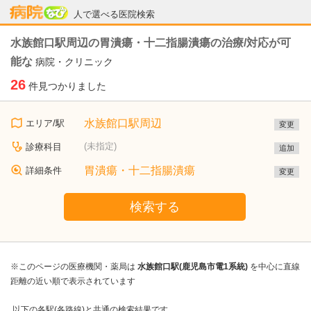
病院なび
人で選べる医院検索
水族館口駅周辺の胃潰瘍・十二指腸潰瘍の治療/対応が可
能な
病院・クリニック
26
件見つかりました
水族館口駅周辺
エリア/駅
変更
(未指定)
診療科目
追加
胃潰瘍・十二指腸潰瘍
詳細条件
変更
検索する
※このページの医療機関・薬局は
水族館口駅(鹿児島市電1系統)
を中心に直線
距離の近い順で表示されています
以下の各駅(各路線)と共通の検索結果です