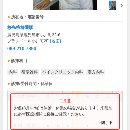
所在地・電話番号
桜島桟橋通駅
鹿児島県鹿児島市小川町22-6
プランドール小川町2F
[地図]
099-210-7890
診療科目
内科
循環器科
ペインクリニック内科
漢方内科
診療/受付時間・休診日
外来受付時間
月
火
水
木
金
土
日
祝
8:30～11:00
●
お盆(8月中旬)は休診・休業の場合があります。来院前
に必ず医療機関に直接ご確認ください。
8:30～12:00
●
×閉じる
8:30～17:00
●
●
●
●