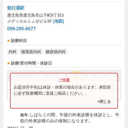
朝日通駅
鹿児島県鹿児島市山下町8丁目3
メディカルミュゼビル3F
[地図]
099-295-6677
診療科目
内科
循環器内科
糖尿病内科
診療/受付時間・休診日
診療時間
月
火
水
木
金
土
日
祝
9:00～12:30
●
●
お盆(8月中旬)は休診・休業の場合があります。来院前
に必ず医療機関に直接ご確認ください。
9:00～13:00
●
●
●
●
×閉じる
しばらくの間、午後の外来診療を休診とし、午
備考:
前の外来診療のみの体制になります。