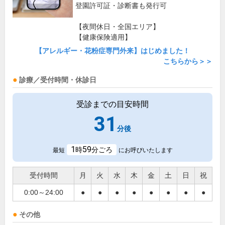
登園許可証・診断書も発行可
【夜間休日・全国エリア】
【健康保険適用】
【アレルギー・花粉症専門外来】はじめました！
こちらから＞＞
診療／受付時間・休診日
受診までの目安時間
31
分後
1
59
時
分ごろ
最短
にお呼びいたします
受付時間
月
火
水
木
金
土
日
祝
0:00～24:00
●
●
●
●
●
●
●
●
その他