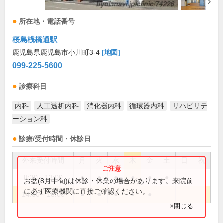
所在地・電話番号
桜島桟橋通駅
鹿児島県鹿児島市小川町3-4
[地図]
099-225-5600
診療科目
内科
人工透析内科
消化器内科
循環器内科
リハビリテ
ーション科
診療/受付時間・休診日
外来受付時間
月
火
水
木
金
土
日
祝
8:30～13:00
●
●
●
●
●
●
お盆(8月中旬)は休診・休業の場合があります。来院前
に必ず医療機関に直接ご確認ください。
14:00～18:00
●
●
●
●
●
×閉じる