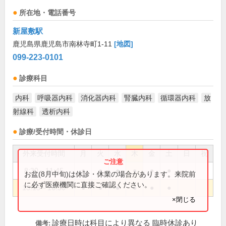
所在地・電話番号
新屋敷駅
鹿児島県鹿児島市南林寺町1-11
[地図]
099-223-0101
診療科目
内科
呼吸器内科
消化器内科
腎臓内科
循環器内科
放
射線科
透析内科
診療/受付時間・休診日
外来受付時間
月
火
水
木
金
土
日
祝
8:30～11:45
●
●
●
●
●
●
お盆(8月中旬)は休診・休業の場合があります。来院前
に必ず医療機関に直接ご確認ください。
13:15～16:50
●
●
●
●
●
●
×閉じる
診療日時は科目により異なる 臨時休診あり
備考: