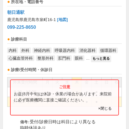
所在地・電話番号
朝日通駅
鹿児島県鹿児島市泉町16-1
[地図]
099-225-8650
診療科目
内科
外科
神経内科
呼吸器内科
消化器科
循環器科
心臓血管外科
整形外科
肛門科
眼科
...
もっと見る
診療/受付時間・休診日
外来受付時間
月
火
水
木
金
土
日
祝
8:30～13:00
●
●
●
●
●
●
お盆(8月中旬)は休診・休業の場合があります。来院前
に必ず医療機関に直接ご確認ください。
14:00～17:30
●
●
●
●
●
●
×閉じる
受付/診療日時は科目により異なる
備考:
臨時休診あり