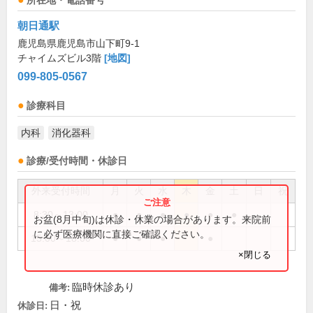
所在地・電話番号
朝日通駅
鹿児島県鹿児島市山下町9-1
チャイムズビル3階
[地図]
099-805-0567
診療科目
内科
消化器科
診療/受付時間・休診日
外来受付時間
月
火
水
木
金
土
日
祝
8:30～13:00
●
●
●
●
●
●
お盆(8月中旬)は休診・休業の場合があります。来院前
に必ず医療機関に直接ご確認ください。
15:00～18:00
●
●
●
●
×閉じる
臨時休診あり
備考:
日・祝
休診日: