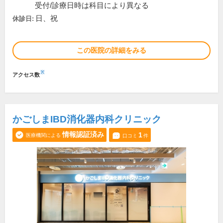
受付/診療日時は科目により異なる
日、祝
休診日:
この医院の詳細をみる
※
アクセス数
かごしまIBD消化器内科クリニック
情報認証済み
1
医療機関による
口コミ
件