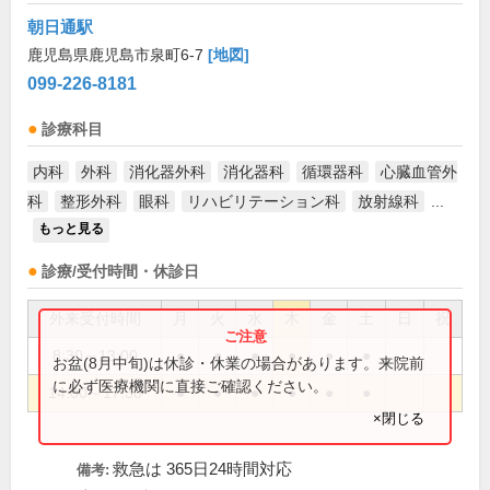
朝日通駅
鹿児島県鹿児島市泉町6-7
[地図]
099-226-8181
診療科目
内科
外科
消化器外科
消化器科
循環器科
心臓血管外
科
整形外科
眼科
リハビリテーション科
放射線科
...
もっと見る
診療/受付時間・休診日
外来受付時間
月
火
水
木
金
土
日
祝
8:30～13:00
●
●
●
●
●
●
お盆(8月中旬)は休診・休業の場合があります。来院前
に必ず医療機関に直接ご確認ください。
14:00～17:30
●
●
●
●
●
●
×閉じる
救急は 365日24時間対応
備考: