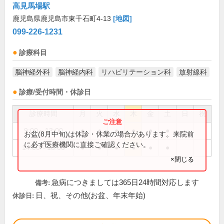
高見馬場駅
鹿児島県鹿児島市東千石町4-13
[地図]
099-226-1231
診療科目
脳神経外科
脳神経内科
リハビリテーション科
放射線科
診療/受付時間・休診日
診療時間
月
火
水
木
金
土
日
祝
9:00～13:00
●
●
●
●
●
●
お盆(8月中旬)は休診・休業の場合があります。来院前
に必ず医療機関に直接ご確認ください。
14:00～18:00
●
●
●
●
●
●
×閉じる
急病につきましては365日24時間対応します
備考:
日、祝、その他(お盆、年末年始)
休診日: