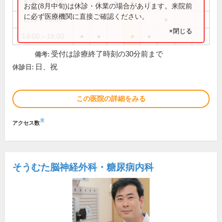
8:30～12:30
●
●
●
●
●
お盆(8月中旬)は休診・休業の場合があります。来院前
に必ず医療機関に直接ご確認ください。
8:30～13:00
●
×閉じる
14:00～18:00
●
●
●
●
受付は診療終了時刻の30分前まで
備考:
日、祝
休診日:
この医院の詳細をみる
※
アクセス数
そうむた脳神経外科・糖尿病内科