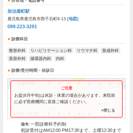
所在地・電話番号
加治屋町駅
鹿児島県鹿児島市西千石町8-13
[地図]
099-223-3291
診療科目
整形外科
リハビリテーション科
リウマチ科
形成外科
美容外科
循環器内科
内科
診療/受付時間・休診日
診療時間
月
火
水
木
金
土
日
祝
9:00～12:30
●
●
●
●
●
お盆(8月中旬)は休診・休業の場合があります。来院前
に必ず医療機関に直接ご確認ください。
9:00～13:00
●
×閉じる
14:00～18:00
●
●
●
●
●
一部診療科予約制
備考:
初診受付はAM12:00 PM17:30まで、土曜12:30まで