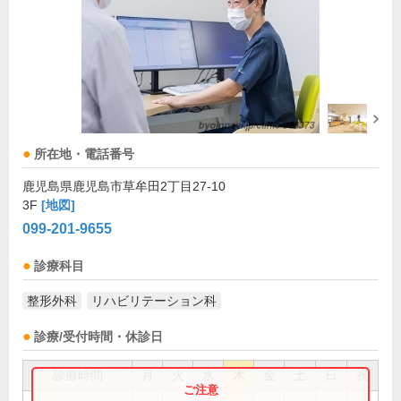
所在地・電話番号
鹿児島県鹿児島市草牟田2丁目27-10
3F
[地図]
099-201-9655
診療科目
整形外科
リハビリテーション科
診療/受付時間・休診日
診療時間
月
火
水
木
金
土
日
祝