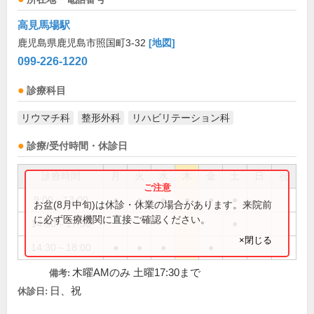
高見馬場駅
鹿児島県鹿児島市照国町3-32
[地図]
099-226-1220
診療科目
リウマチ科
整形外科
リハビリテーション科
診療/受付時間・休診日
診療時間
月
火
水
木
金
土
日
祝
9:00～13:00
●
●
●
●
●
●
お盆(8月中旬)は休診・休業の場合があります。来院前
に必ず医療機関に直接ご確認ください。
14:30～17:30
●
×閉じる
14:30～18:00
●
●
●
●
木曜AMのみ 土曜17:30まで
備考:
日、祝
休診日: