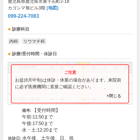
鹿児島県鹿児島市東千石町2-18
カゴシマ旭ビル3階
[地図]
099-224-7083
診療科目
内科
リウマチ科
診療/受付時間・休診日
診療時間
月
火
水
木
金
土
日
祝
9:15～12:00
●
●
●
●
お盆(8月中旬)は休診・休業の場合があります。来院前
に必ず医療機関に直接ご確認ください。
9:15～12:30
●
●
×閉じる
13:30～18:00
●
●
●
●
【受付時間】
備考:
午前:11:50まで
午後:17:50まで
水・土:12:20まで
水午後、土午後、日、祝
休診日: