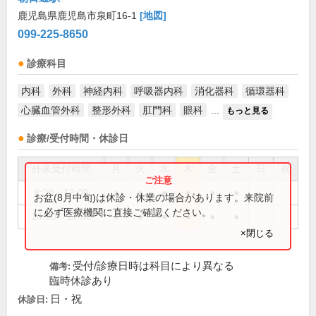
鹿児島県鹿児島市泉町16-1
[地図]
099-225-8650
診療科目
内科
外科
神経内科
呼吸器内科
消化器科
循環器科
心臓血管外科
整形外科
肛門科
眼科
...
もっと見る
診療/受付時間・休診日
外来受付時間
月
火
水
木
金
土
日
祝
8:30～13:00
●
●
●
●
●
●
お盆(8月中旬)は休診・休業の場合があります。来院前
に必ず医療機関に直接ご確認ください。
14:00～17:30
●
●
●
●
●
●
×閉じる
受付/診療日時は科目により異なる
備考:
臨時休診あり
日・祝
休診日: