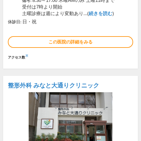
8:30～17:00 木曜AMのみ 土曜11時まで
備考:
受付は7時より開始
土曜診療は週により変動あり...(
続きを読む
)
日・祝
休診日:
この医院の詳細をみる
※
アクセス数
整形外科 みなと大通りクリニック