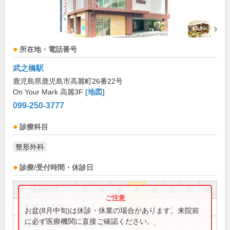
所在地・電話番号
武之橋駅
鹿児島県鹿児島市高麗町26番22号
On Your Mark 高麗3F
[地図]
099-250-3777
診療科目
整形外科
診療/受付時間・休診日
診療時間
月
火
水
木
金
土
日
祝
8:30～12:00
●
●
●
●
●
●
お盆(8月中旬)は休診・休業の場合があります。来院前
に必ず医療機関に直接ご確認ください。
14:30～18:00
●
●
●
●