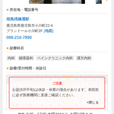
所在地・電話番号
桜島桟橋通駅
鹿児島県鹿児島市小川町22-6
プランドール小川町2F
[地図]
099-210-7890
診療科目
内科
循環器科
ペインクリニック内科
漢方内科
診療/受付時間・休診日
外来受付時間
月
火
水
木
金
土
日
祝
8:30～11:00
●
お盆(8月中旬)は休診・休業の場合があります。来院前
に必ず医療機関に直接ご確認ください。
8:30～12:00
●
×閉じる
8:30～17:00
●
●
●
●