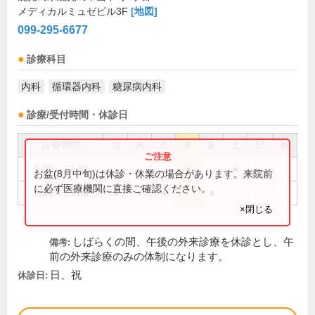
メディカルミュゼビル3F
[地図]
099-295-6677
診療科目
内科
循環器内科
糖尿病内科
診療/受付時間・休診日
診療時間
月
火
水
木
金
土
日
祝
9:00～12:30
●
●
お盆(8月中旬)は休診・休業の場合があります。来院前
に必ず医療機関に直接ご確認ください。
9:00～13:00
●
●
●
●
×閉じる
しばらくの間、午後の外来診療を休診とし、午
備考:
前の外来診療のみの体制になります。
日、祝
休診日: