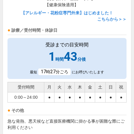
【健康保険適用】
【アレルギー・花粉症専門外来】はじめました！
こちらから＞＞
診療／受付時間・休診日
受診までの目安時間
1
43
時間
分後
17
27
時
分ごろ
最短
にお呼びいたします
受付時間
月
火
水
木
金
土
日
祝
0:00～24:00
●
●
●
●
●
●
●
●
その他
急な発熱、悪天候など直接医療機関に掛かる事が困難な際にご
利用ください