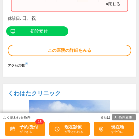
×閉じる
日、祝
休診日:
初診受付
この医院の詳細をみる
※
アクセス数
くわはたクリニック
条件変更
15
予約/受付
現在診療
現在地