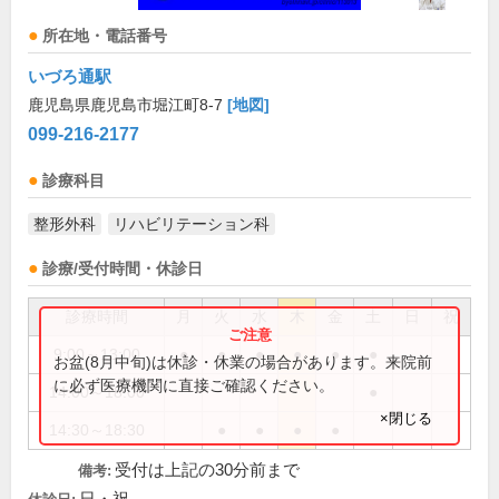
所在地・電話番号
いづろ通駅
鹿児島県鹿児島市堀江町8-7
[地図]
099-216-2177
診療科目
整形外科
リハビリテーション科
診療/受付時間・休診日
診療時間
月
火
水
木
金
土
日
祝
9:00～13:00
●
●
●
●
●
●
お盆(8月中旬)は休診・休業の場合があります。来院前
に必ず医療機関に直接ご確認ください。
14:00～18:00
●
×閉じる
14:30～18:30
●
●
●
●
受付は上記の30分前まで
備考: