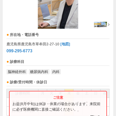
所在地・電話番号
鹿児島県鹿児島市草牟田2-27-10
[地図]
099-295-6773
診療科目
脳神経外科
糖尿病内科
内科
診療/受付時間・休診日
診療時間
月
火
水
木
金
土
日
祝
8:15～11:45
●
●
●
●
●
●
お盆(8月中旬)は休診・休業の場合があります。来院前
に必ず医療機関に直接ご確認ください。
13:15～17:15
●
●
●
●