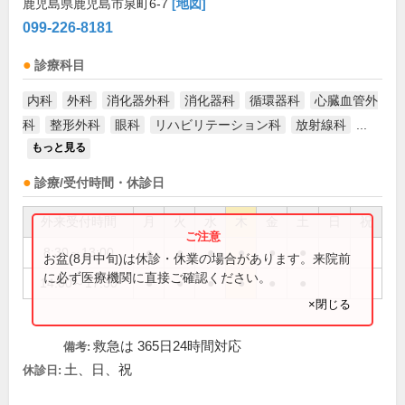
鹿児島県鹿児島市泉町6-7
[地図]
099-226-8181
診療科目
内科
外科
消化器外科
消化器科
循環器科
心臓血管外
科
整形外科
眼科
リハビリテーション科
放射線科
...
もっと見る
診療/受付時間・休診日
外来受付時間
月
火
水
木
金
土
日
祝
8:30～13:00
●
●
●
●
●
●
お盆(8月中旬)は休診・休業の場合があります。来院前
に必ず医療機関に直接ご確認ください。
14:00～17:30
●
●
●
●
●
●
×閉じる
救急は 365日24時間対応
備考:
土、日、祝
休診日: