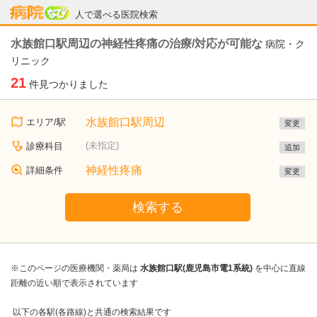
病院なび
人で選べる医院検索
水族館口駅周辺の神経性疼痛の治療/対応が可能な
病院・ク
リニック
21
件見つかりました
水族館口駅周辺
エリア/駅
変更
(未指定)
診療科目
追加
神経性疼痛
詳細条件
変更
検索する
※このページの医療機関・薬局は
水族館口駅(鹿児島市電1系統)
を中心に直線
距離の近い順で表示されています
以下の各駅(各路線)と共通の検索結果です