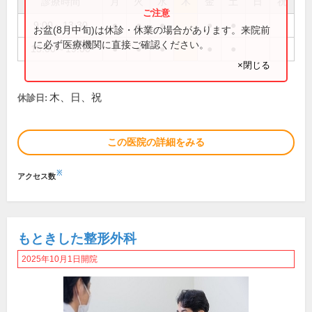
診療時間
月
火
水
木
金
土
日
祝
9:00～13:30
●
●
●
●
●
お盆(8月中旬)は休診・休業の場合があります。来院前
に必ず医療機関に直接ご確認ください。
15:00～19:00
●
●
●
●
●
×閉じる
木、日、祝
休診日:
この医院の詳細をみる
※
アクセス数
もときした整形外科
2025年10月1日開院