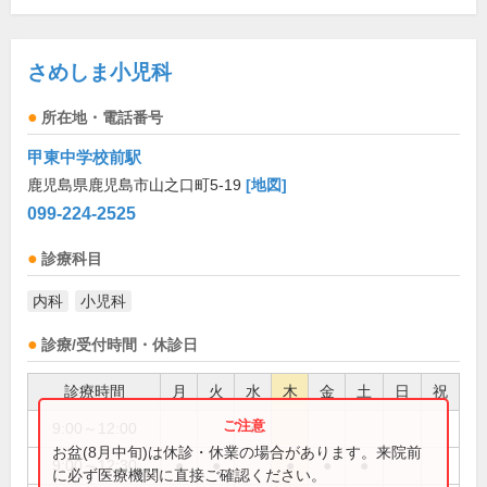
さめしま小児科
所在地・電話番号
甲東中学校前駅
鹿児島県鹿児島市山之口町5-19
[地図]
099-224-2525
診療科目
内科
小児科
診療/受付時間・休診日
診療時間
月
火
水
木
金
土
日
祝
9:00～12:00
●
お盆(8月中旬)は休診・休業の場合があります。来院前
9:00～12:30
●
●
●
●
●
に必ず医療機関に直接ご確認ください。