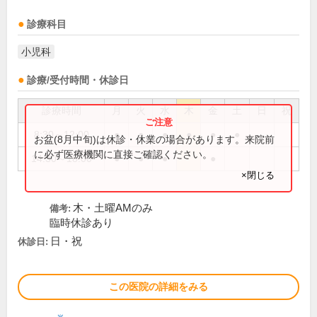
診療科目
小児科
診療/受付時間・休診日
診療時間
月
火
水
木
金
土
日
祝
8:30～12:00
●
●
●
●
●
●
お盆(8月中旬)は休診・休業の場合があります。来院前
に必ず医療機関に直接ご確認ください。
14:30～18:00
●
●
●
●
×閉じる
木・土曜AMのみ
備考:
臨時休診あり
日・祝
休診日:
この医院の詳細をみる