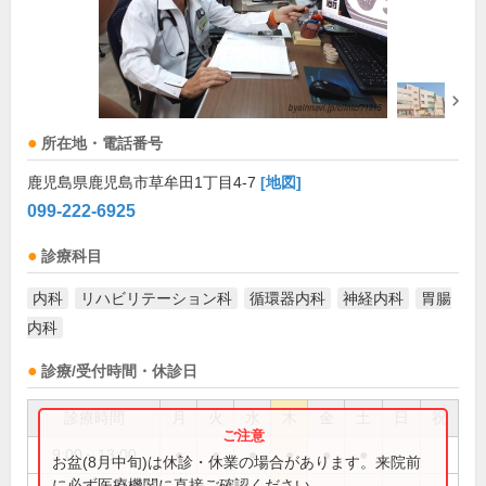
所在地・電話番号
鹿児島県鹿児島市草牟田1丁目4-7
[地図]
099-222-6925
診療科目
内科
リハビリテーション科
循環器内科
神経内科
胃腸
内科
診療/受付時間・休診日
診療時間
月
火
水
木
金
土
日
祝
9:00～13:00
●
●
●
●
●
●
お盆(8月中旬)は休診・休業の場合があります。来院前
に必ず医療機関に直接ご確認ください。