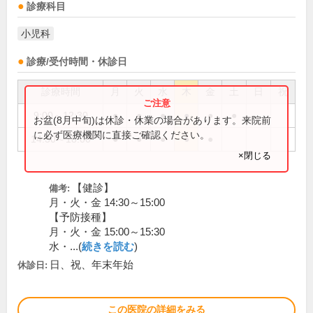
診療科目
小児科
診療/受付時間・休診日
診療時間
月
火
水
木
金
土
日
祝
9:00～12:30
●
●
●
●
●
●
お盆(8月中旬)は休診・休業の場合があります。来院前
に必ず医療機関に直接ご確認ください。
14:30～18:00
●
●
●
●
●
×閉じる
【健診】
備考:
月・火・金 14:30～15:00
【予防接種】
月・火・金 15:00～15:30
水・...(
続きを読む
)
日、祝、年末年始
休診日:
この医院の詳細をみる