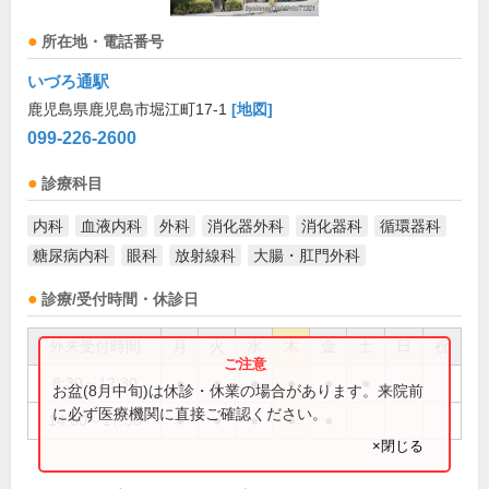
所在地・電話番号
いづろ通駅
鹿児島県鹿児島市堀江町17-1
[地図]
099-226-2600
診療科目
内科
血液内科
外科
消化器外科
消化器科
循環器科
糖尿病内科
眼科
放射線科
大腸・肛門外科
診療/受付時間・休診日
外来受付時間
月
火
水
木
金
土
日
祝
8:30～12:30
●
●
●
●
●
●
お盆(8月中旬)は休診・休業の場合があります。来院前
に必ず医療機関に直接ご確認ください。
14:00～17:30
●
●
●
●
●
×閉じる