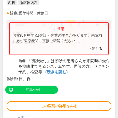
内科
循環器内科
診療/受付時間・休診日
診療時間
月
火
水
木
金
土
日
祝
9:00～12:30
●
●
●
●
●
●
お盆(8月中旬)は休診・休業の場合があります。来院前
に必ず医療機関に直接ご確認ください。
14:30～17:30
●
●
●
●
×閉じる
「初診受付」は初診の患者さんが来院時の受付
備考:
を簡略化できるシステムです。再診の方、ワクチン
予約、検査等...(
続きを読む
)
日、祝
休診日:
初診受付
この医院の詳細をみる
※