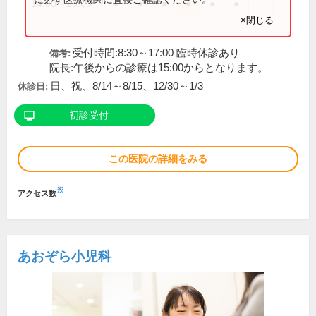
14:00～18:00
●
●
●
●
●
●
×閉じる
受付時間:8:30～17:00 臨時休診あり
備考:
院長:午後からの診療は15:00からとなります。
日、祝、8/14～8/15、12/30～1/3
休診日:
初診受付
この医院の詳細をみる
※
アクセス数
あおぞら小児科