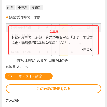
内科
小児科
皮膚科
診療/受付時間・休診日
外来受付時間
月
火
水
木
金
土
日
祝
8:30～11:30
●
●
●
●
●
お盆(8月中旬)は休診・休業の場合があります。来院前
に必ず医療機関に直接ご確認ください。
8:30～14:30
●
×閉じる
14:00～17:30
●
●
●
●
土曜14:30まで 日曜AMのみ
備考:
木、祝
休診日:
オンライン診療
この医院の詳細をみる
※
アクセス数