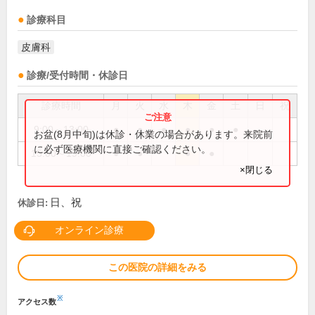
診療科目
皮膚科
診療/受付時間・休診日
診療時間
月
火
水
木
金
土
日
祝
9:00～13:00
●
●
●
●
●
●
お盆(8月中旬)は休診・休業の場合があります。来院前
に必ず医療機関に直接ご確認ください。
15:00～19:00
●
●
●
●
×閉じる
日、祝
休診日:
オンライン診療
この医院の詳細をみる
※
アクセス数