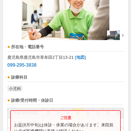
所在地・電話番号
鹿児島県鹿児島市草牟田2丁目13-21
[地図]
099-295-3838
診療科目
小児科
診療/受付時間・休診日
外来受付時間
月
火
水
木
金
土
日
祝
9:00～12:30
●
●
●
●
●
●
お盆(8月中旬)は休診・休業の場合があります。来院前
に必ず医療機関に直接ご確認ください。