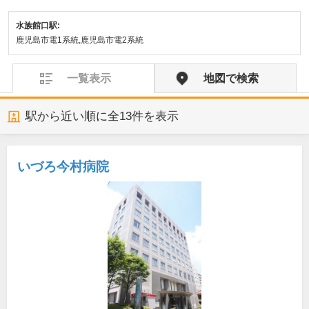
水族館口駅:
鹿児島市電1系統,鹿児島市電2系統
一覧表示
地図で検索
駅から近い順に全
13
件を表示
いづろ今村病院