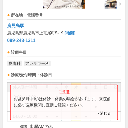
所在地・電話番号
鹿児島駅
鹿児島県鹿児島市上竜尾町5-19
[地図]
099-248-1311
診療科目
皮膚科
アレルギー科
診療/受付時間・休診日
外来受付時間
月
火
水
木
金
土
日
祝
9:00～12:00
●
●
●
●
●
お盆(8月中旬)は休診・休業の場合があります。来院前
に必ず医療機関に直接ご確認ください。
9:00～13:00
●
×閉じる
14:00～18:00
●
●
●
●
水曜AMのみ
備考: