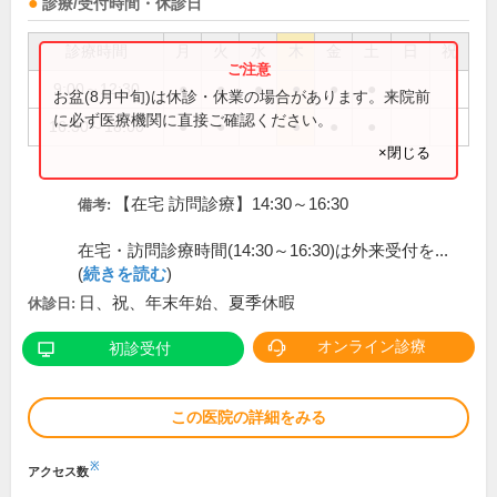
診療/受付時間・休診日
診療時間
月
火
水
木
金
土
日
祝
9:00～12:30
●
●
●
●
●
●
お盆(8月中旬)は休診・休業の場合があります。来院前
に必ず医療機関に直接ご確認ください。
16:30～18:00
●
●
●
●
●
×閉じる
【在宅 訪問診療】14:30～16:30
備考:
在宅・訪問診療時間(14:30～16:30)は外来受付を...
(
続きを読む
)
日、祝、年末年始、夏季休暇
休診日:
オンライン診療
初診受付
この医院の詳細をみる
※
アクセス数