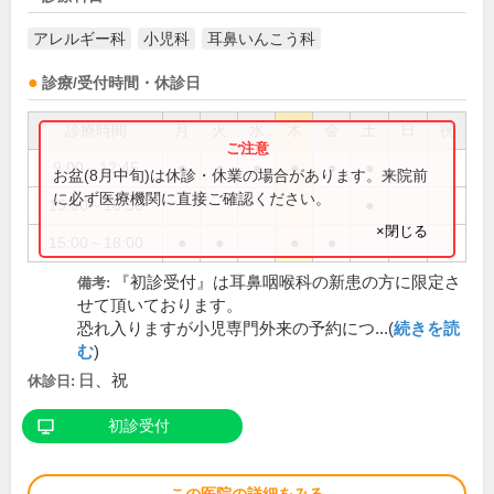
アレルギー科
小児科
耳鼻いんこう科
診療/受付時間・休診日
診療時間
月
火
水
木
金
土
日
祝
9:00～12:45
●
●
●
●
●
●
お盆(8月中旬)は休診・休業の場合があります。来院前
に必ず医療機関に直接ご確認ください。
15:00～16:30
●
×閉じる
15:00～18:00
●
●
●
●
『初診受付』は耳鼻咽喉科の新患の方に限定さ
備考:
せて頂いております。
恐れ入りますが小児専門外来の予約につ...(
続きを読
む
)
日、祝
休診日:
初診受付