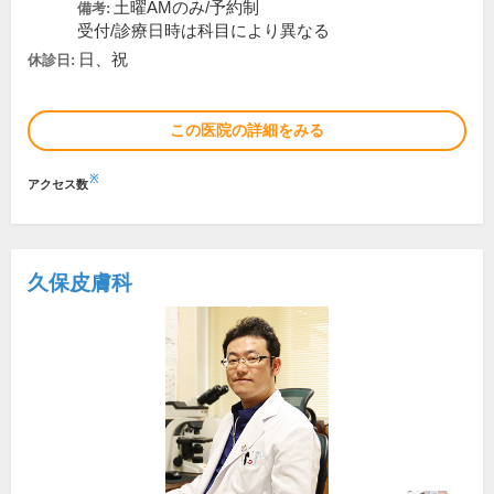
土曜AMのみ/予約制
備考:
受付/診療日時は科目により異なる
日、祝
休診日:
この医院の詳細をみる
※
アクセス数
久保皮膚科