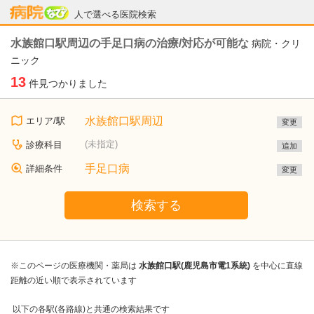
病院なび
人で選べる医院検索
水族館口駅周辺の手足口病の治療/対応が可能な
病院・クリ
ニック
13
件見つかりました
水族館口駅周辺
エリア/駅
変更
(未指定)
診療科目
追加
手足口病
詳細条件
変更
検索する
※このページの医療機関・薬局は
水族館口駅(鹿児島市電1系統)
を中心に直線
距離の近い順で表示されています
以下の各駅(各路線)と共通の検索結果です