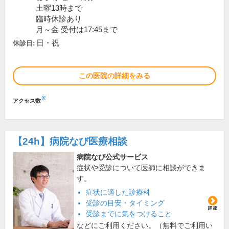
土曜13時まで
臨時休診あり
月～金 受付は17:45まで
日・祝
休診日:
この医院の詳細をみる
※
アクセス数
【24h】
病院なび医療相談
病院なび公式サービス
症状や受診について医師に相談ができま
す。
症状に適した診療科
受診の目安・タイミング
受診までに気をつけること
などにご利用ください。（無料でご利用い