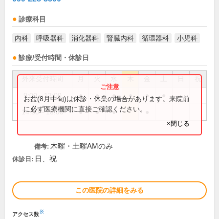
診療科目
内科
呼吸器科
消化器科
腎臓内科
循環器科
小児科
診療/受付時間・休診日
外来受付時間
月
火
水
木
金
土
日
祝
9:00～13:00
●
●
●
●
●
●
お盆(8月中旬)は休診・休業の場合があります。来院前
に必ず医療機関に直接ご確認ください。
14:30～18:00
●
●
●
●
×閉じる
木曜・土曜AMのみ
備考:
日、祝
休診日:
この医院の詳細をみる
※
アクセス数