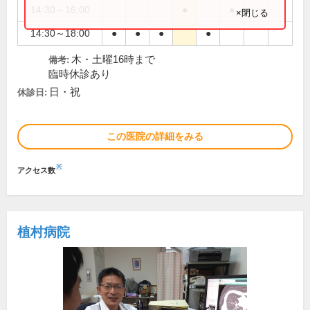
14:30～16:00
●
●
×閉じる
14:30～18:00
●
●
●
●
木・土曜16時まで
備考:
臨時休診あり
日・祝
休診日:
この医院の詳細をみる
※
アクセス数
植村病院