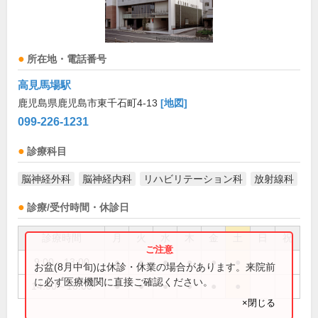
所在地・電話番号
高見馬場駅
鹿児島県鹿児島市東千石町4-13
[地図]
099-226-1231
診療科目
脳神経外科
脳神経内科
リハビリテーション科
放射線科
診療/受付時間・休診日
診療時間
月
火
水
木
金
土
日
祝
9:00～13:00
●
●
●
●
●
●
お盆(8月中旬)は休診・休業の場合があります。来院前
に必ず医療機関に直接ご確認ください。
14:00～18:00
●
●
●
●
●
●
×閉じる