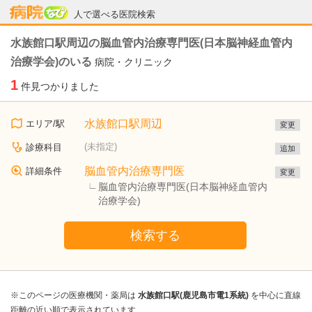
病院なび
人で選べる医院検索
水族館口駅周辺の脳血管内治療専門医(日本脳神経血管内
治療学会)のいる
病院・クリニック
1
件見つかりました
水族館口駅周辺
エリア/駅
変更
(未指定)
診療科目
追加
脳血管内治療専門医
詳細条件
変更
脳血管内治療専門医(日本脳神経血管内
治療学会)
検索する
※このページの医療機関・薬局は
水族館口駅(鹿児島市電1系統)
を中心に直線
距離の近い順で表示されています