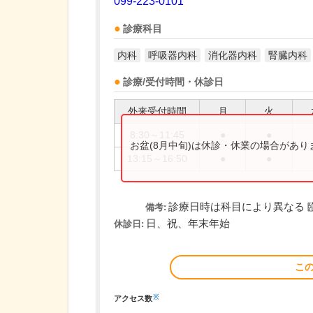
099-223-0101
診療科目
内科
呼吸器内科
消化器内科
腎臓内科
診療/受付時間・休診日
外来受付時間
月
火
8:30～11:45
●
●
お盆(8月中旬)は休診・休業の場合があ
13:15～16:50
●
●
診療日時は科目により異なる 
備考:
日、祝、年末年始
休診日:
こ
※
アクセス数