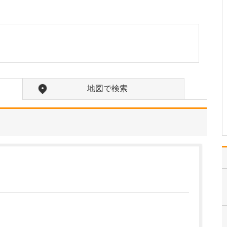
診療されていますが、特に力を入れている分野は
ありますか?
父の代から「地域のかか
りつけ医として、どのよ
うなご相談にも応じる」
という姿勢で診療を続け
ており、その思いはいま
も変わっていません。私
の専門にかかわらず、お
地図で検索
なかの不調や貧血、更年
期障害による不定愁訴な
ど…
>>記事全文を読む