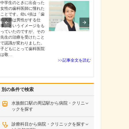
中学生のときに出会った
貴院の診療内容
女性の歯科医師に憧れた
内科・小児科・
ことです。幼い頃は「歯
を掲げ、地域に
科医師は男性がする仕
総合的な診療を
事」というイメージをも
ます。風邪や生
っていたのですが、その
といった一般内
先生の治療を受けたこと
から、外傷や関
で認識が変わりました。
の痛みなどの整
子どもにとって歯科医院
な症状まで幅広
は敬…
ており、お子さ
>>記事全文を読む
高…
別の条件で検索
水族館口駅の周辺駅から病院・クリニ
ックを探す
診療科目から病院・クリニックを探す