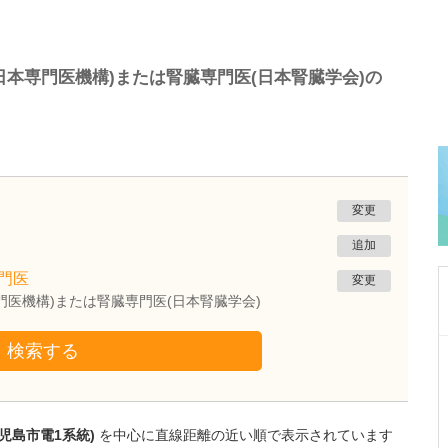
本専門医機構)または腎臓専門医(日本腎臓学会)の
変更
追加
門医
変更
門医機構)または腎臓専門医(日本腎臓学会)
検索する
鹿児島県鹿児島市
冨永内科
冨永 裕一
院長
取材記事
外来診療について、年齢や性別を問わず幅広く
児島市電1系統)
を中心に直線距離の近い順で表示されています