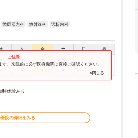
循環器内科
放射線科
透析内科
水
木
金
土
日
祝
●
●
●
●
ります。来院前に必ず医療機関に直接ご確認ください。
●
●
●
●
×閉じる
臨時休診あり
の医院の詳細をみる