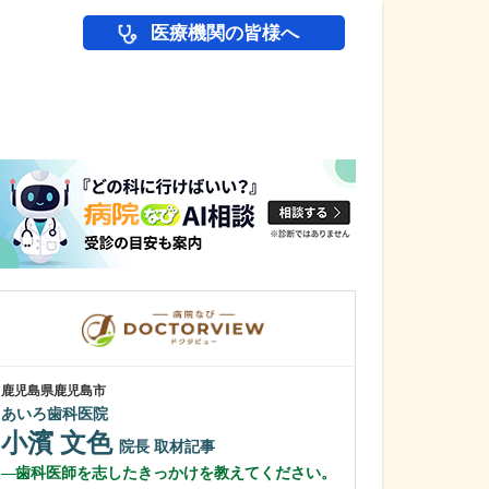
医療機関の皆様へ
医師(ドクター)の
鹿児島県鹿児島市
鹿児島県鹿児島市
あいろ歯科医院
緑ヶ丘クリニッ
新田 翔
小濱 文色
院長
院長
取材記事
桂 久和
歯科医師を志したきっかけを教えてください。
医師