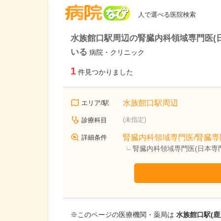
病院なび
人で選べる医院検索
水族館口駅周辺の腎臓内科領域専門医(日
いる
病院・クリニック
1
件見つかりました
水族館口駅周辺
エリア/駅
(未指定)
診療科目
腎臓内科領域専門医/腎臓専
詳細条件
腎臓内科領域専門医(日本専
※このページの医療機関・薬局は
水族館口駅(鹿