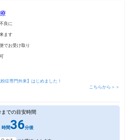
療
不良に
来ます
便でお受け取り
可
花粉症専門外来】はじめました！
こちらから＞＞
診までの目安時間
1
36
時間
分後