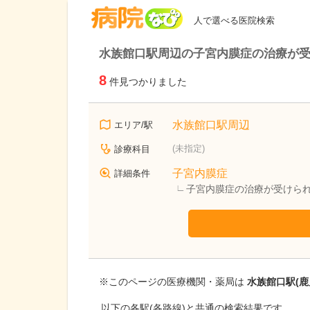
病院なび
人で選べる医院検索
水族館口駅周辺の子宮内膜症の治療が
8
件見つかりました
水族館口駅周辺
エリア/駅
(未指定)
診療科目
子宮内膜症
詳細条件
子宮内膜症の治療が受けら
※このページの医療機関・薬局は
水族館口駅(鹿
以下の各駅(各路線)と共通の検索結果です