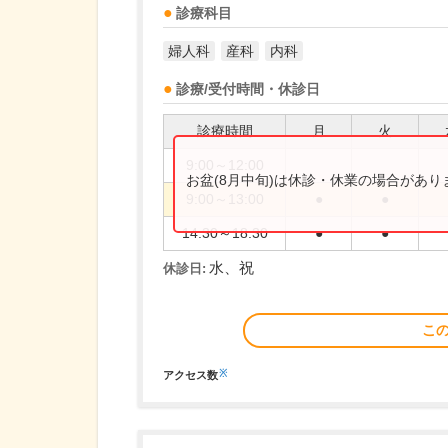
診療科目
婦人科
産科
内科
診療/受付時間・休診日
診療時間
月
火
9:00～12:00
お盆(8月中旬)は休診・休業の場合があ
9:00～13:00
●
●
14:30～18:30
●
●
水、祝
休診日:
こ
※
アクセス数