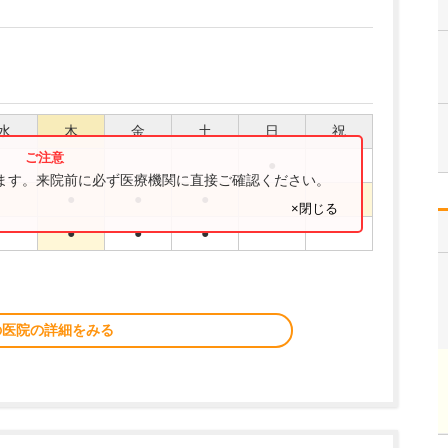
水
木
金
土
日
祝
●
ります。来院前に必ず医療機関に直接ご確認ください。
●
●
●
×閉じる
●
●
●
の医院の詳細をみる