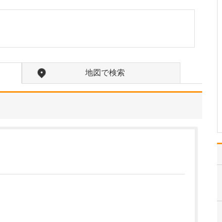
貴院の診療内容を教えてください。
内科・小児科・整形外科
を掲げ、地域に根ざした
総合的な診療を行ってい
ます。風邪や生活習慣病
といった一般内科の疾患
から、外傷や関節・筋肉
地図で検索
の痛みなどの整形外科的
な症状まで幅広く対応し
ており、お子さんからご
高…
>>記事全文を読む