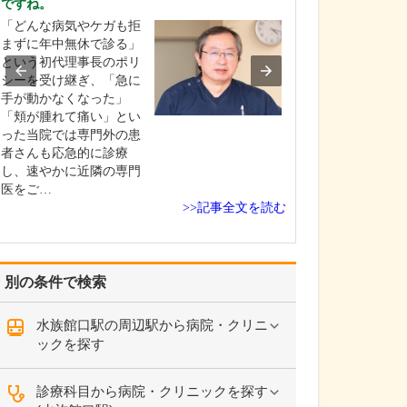
ですね。
診療されていま
ありますか?
「どんな病気やケガも拒
父の代から「地
まずに年中無休で診る」
りつけ医として
という初代理事長のポリ
うなご相談にも
シーを受け継ぎ、「急に
という姿勢で診
手が動かなくなった」
ており、その思
「頬が腫れて痛い」とい
も変わっていま
った当院では専門外の患
の専門にかかわ
者さんも応急的に診療
なかの不調や貧
し、速やかに近隣の専門
期障害による不
医をご…
>>記事全文を読む
ど…
別の条件で検索
水族館口駅の周辺駅から病院・クリニ
ックを探す
診療科目から病院・クリニックを探す