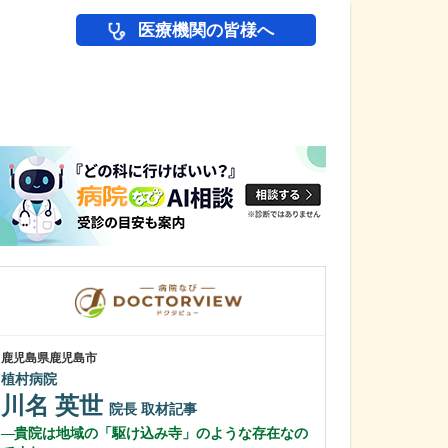
医療機関の皆様へ
医師(ドクター)の
鹿児島県鹿児島市
鹿児島県鹿児島市
植村病院
冨永内科
川名 英世
冨永 裕一
院長
取材記事
貴院は地域の「駆け込み寺」のような存在なの
外来診療につい