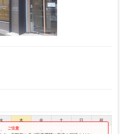
水
木
金
土
日
祝
●
●
●