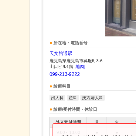
所在地・電話番号
天文館通駅
鹿児島県鹿児島市呉服町3-6
山口ビル1階
[地図]
099-213-9222
診療科目
婦人科
産科
漢方婦人科
診療/受付時間・休診日
外来受付時間
月
火
9:00～13:00
●
●