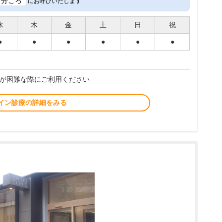
3
分ごろ
にお呼びいたします
水
木
金
土
日
祝
●
●
●
●
●
●
が困難な際にご利用ください
イン診療の詳細をみる