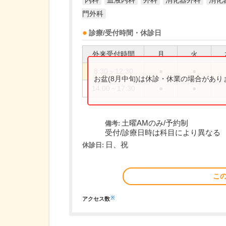
内科
血液内科
外科
消化器外科
消化
門外科
診療/受付時間・休診日
外来受付時間
月
火
8:30～12:30
●
●
お盆(8月中旬)は休診・休業の場合があ
14:00～17:30
●
●
土曜AMのみ/予約制
備考:
受付/診療日時は科目により異なる
日、祝
休診日:
こ
※
アクセス数