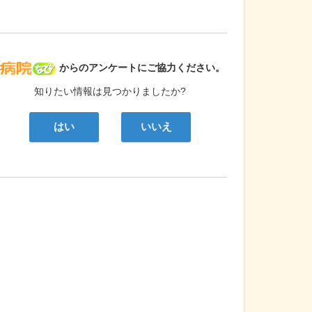
病院なび
からのアンケートにご協力ください。
知りたい情報は見つかりましたか?
はい
いいえ