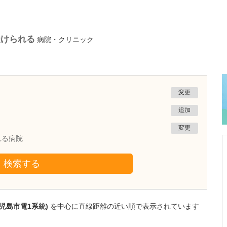
受けられる
病院・クリニック
変更
追加
変更
れる病院
検索する
鹿児島県鹿児島市
緑ヶ丘クリニック
新田 翔
院長
児島市電1系統)
を中心に直線距離の近い順で表示されています
桂 久和
医師
取材記事