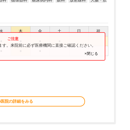
器科
循環器科
糖尿病内科
眼科
放射線科
大腸・肛
水
木
金
土
日
祝
●
●
●
●
ります。来院前に必ず医療機関に直接ご確認ください。
●
●
●
×閉じる
の医院の詳細をみる