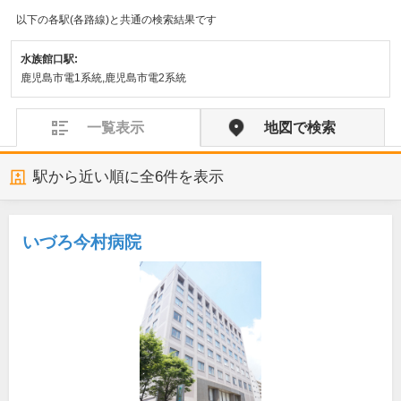
以下の各駅(各路線)と共通の検索結果です
水族館口駅:
鹿児島市電1系統,鹿児島市電2系統
一覧表示
地図で検索
駅から近い順に全
6
件を表示
いづろ今村病院