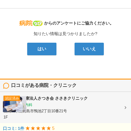
病院なび
からのアンケートにご協力ください。
知りたい情報は見つかりましたか?
はい
いいえ
口コミがある病院・クリニック
医療法人さつき会
ささきクリニック
認証済み
内科, 循環器内科
鹿児島県鹿児島市鴨池2丁目10番21号
1F
5
口コミ: 1件