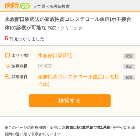
病院なび
人で選べる医院検索
水族館口駅周辺の家族性高コレステロール血症(ホモ接合
体)の診察が可能な
病院・クリニック
6
件見つかりました
水族館口駅周辺
エリア/駅
変更
(未指定)
診療科目
追加
家族性高コレステロール血症(ホモ接
詳細条件
変更
合体)
検索する
※このページの医療機関・薬局は
水族館口駅(鹿児島市電1系統)
を中心に直線
距離の近い順で表示されています