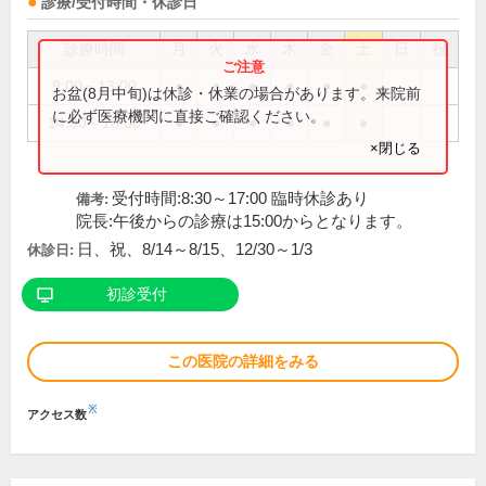
診療/受付時間・休診日
診療時間
月
火
水
木
金
土
日
祝
9:00～13:00
●
●
●
●
●
●
お盆(8月中旬)は休診・休業の場合があります。来院前
に必ず医療機関に直接ご確認ください。
14:00～18:00
●
●
●
●
●
●
×閉じる
受付時間:8:30～17:00 臨時休診あり
備考:
院長:午後からの診療は15:00からとなります。
日、祝、8/14～8/15、12/30～1/3
休診日:
初診受付
この医院の詳細をみる
※
アクセス数