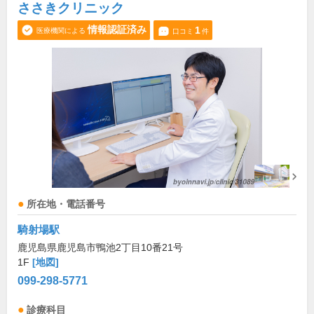
ささきクリニック
情報認証済み
1
医療機関による
口コミ
件
所在地・電話番号
騎射場駅
鹿児島県鹿児島市鴨池2丁目10番21号
1F
[地図]
099-298-5771
診療科目