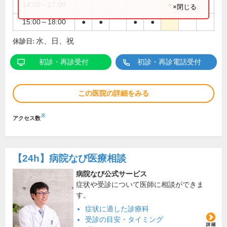
14:00～17:00
●
×閉じる
15:00～18:00
●
●
●
●
水、日、祝
休診日:
初診・再診受付
初診・再診電話受付
この医院の詳細をみる
※
アクセス数
【24h】
病院なび医療相談
病院なび公式サービス
症状や受診について医師に相談ができま
す。
症状に適した診療科
受診の目安・タイミング