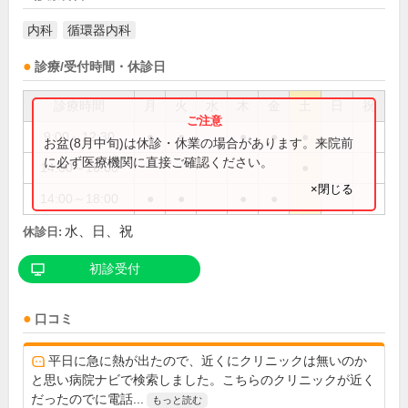
内科
循環器内科
診療/受付時間・休診日
診療時間
月
火
水
木
金
土
日
祝
9:00～12:30
●
●
●
●
●
お盆(8月中旬)は休診・休業の場合があります。来院前
に必ず医療機関に直接ご確認ください。
14:00～16:00
●
×閉じる
14:00～18:00
●
●
●
●
水、日、祝
休診日:
初診受付
口コミ
平日に急に熱が出たので、近くにクリニックは無いのか
と思い病院ナビで検索しました。こちらのクリニックが近く
だったのでに電話...
もっと読む