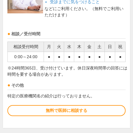
受診までに気をつけること
などにご利用ください。（無料でご利用い
ただけます）
相談／受付時間
相談受付時間
月
火
水
木
金
土
日
祝
0:00～24:00
●
●
●
●
●
●
●
●
※24時間365日、受け付けています。休日深夜時間帯の回答には
時間を要する場合があります。
その他
特定の医療機関名の紹介は行っておりません。
無料で医師に相談する