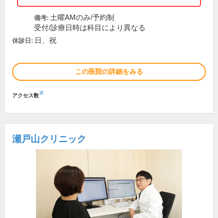
土曜AMのみ/予約制
備考:
受付/診療日時は科目により異なる
日、祝
休診日:
この医院の詳細をみる
※
アクセス数
瀬戸山クリニック