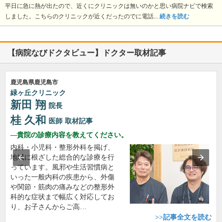
平日に急に熱が出たので、近くにクリニックは無いのかと思い病院ナビで検索
しました。こちらのクリニックが近くだったのでに電話...
続きを読む
【病院なびドクタビュー】ドクター取材記事
鹿児島県鹿児島市
緑ヶ丘クリニック
新田 翔
院長
桂 久和
医師
取材記事
貴院の診療内容を教えてください。
内科・小児科・整形外科を掲げ、
地域に根ざした総合的な診療を行
っています。風邪や生活習慣病と
いった一般内科の疾患から、外傷
や関節・筋肉の痛みなどの整形外
科的な症状まで幅広く対応してお
り、お子さんからご高…
>>記事全文を読む