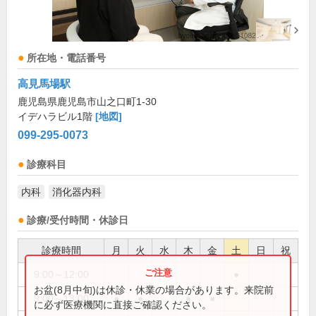
所在地・電話番号
高見馬場駅
鹿児島県鹿児島市山之口町1-30
イデハラビル1階
[地図]
099-295-0073
診療科目
内科
消化器内科
診療/受付時間・休診日
診療時間
月
火
水
木
金
土
日
祝
9:00～12:00
●
お盆(8月中旬)は休診・休業の場合があります。来院前
9:00～13:00
●
●
●
●
に必ず医療機関に直接ご確認ください。