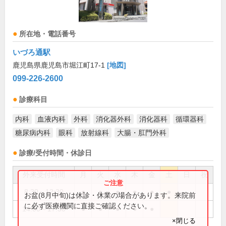
所在地・電話番号
いづろ通駅
鹿児島県鹿児島市堀江町17-1
[地図]
099-226-2600
診療科目
内科
血液内科
外科
消化器外科
消化器科
循環器科
糖尿病内科
眼科
放射線科
大腸・肛門外科
診療/受付時間・休診日
外来受付時間
月
火
水
木
金
土
日
祝
8:30～12:30
●
●
●
●
●
●
お盆(8月中旬)は休診・休業の場合があります。来院前
に必ず医療機関に直接ご確認ください。
14:00～17:30
●
●
●
●
●
×閉じる