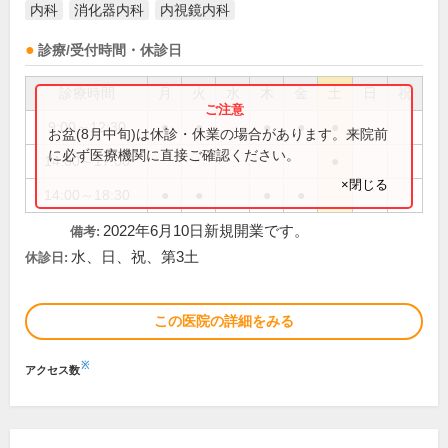
内科
消化器内科
内視鏡内科
診療/受付時間・休診日
診療時間
月
火
水
木
金
土
日
祝
9:00～12:30
●
●
●
●
●
お盆(8月中旬)は休診・休業の場合があります。来院前
に必ず医療機関に直接ご確認ください。
14:00～17:00
●
×閉じる
14:00～18:30
●
●
●
●
2022年6月10日新規開業です。
備考:
水、日、祝、第3土
休診日:
この医院の詳細をみる
※
アクセス数