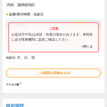
内科
脳神経内科
診療/受付時間・休診日
診療時間
月
火
水
木
金
土
日
祝
9:00～13:30
●
●
●
●
●
お盆(8月中旬)は休診・休業の場合があります。来院前
に必ず医療機関に直接ご確認ください。
15:00～19:00
●
●
●
●
●
×閉じる
木、日、祝
休診日:
この医院の詳細をみる
※
アクセス数
植村病院