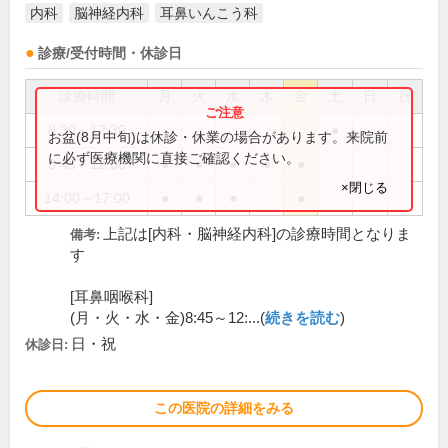
内科
脳神経内科
耳鼻いんこう科
診療/受付時間・休診日
診療時間
月
火
水
木
金
土
日
祝
8:30～12:30
●
お盆(8月中旬)は休診・休業の場合があります。来院前
に必ず医療機関に直接ご確認ください。
8:45～12:30
●
●
●
●
●
×閉じる
14:00～17:00
●
●
●
●
上記は[内科・脳神経内科]の診療時間となりま
備考:
す
[耳鼻咽喉科]
(月・火・水・金)8:45～12:...(
続きを読む
)
日・祝
休診日:
この医院の詳細をみる