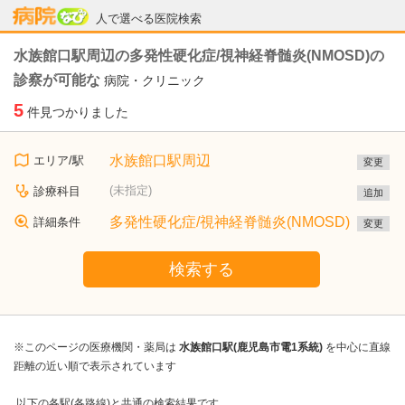
病院なび
人で選べる医院検索
水族館口駅周辺の多発性硬化症/視神経脊髄炎(NMOSD)の
診察が可能な
病院・クリニック
5
件見つかりました
水族館口駅周辺
エリア/駅
変更
(未指定)
診療科目
追加
多発性硬化症/視神経脊髄炎(NMOSD)
詳細条件
変更
検索する
※このページの医療機関・薬局は
水族館口駅(鹿児島市電1系統)
を中心に直線
距離の近い順で表示されています
以下の各駅(各路線)と共通の検索結果です