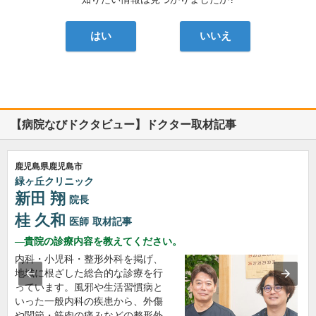
はい
いいえ
【病院なびドクタビュー】ドクター取材記事
鹿児島県鹿児島市
緑ヶ丘クリニック
新田 翔
院長
桂 久和
医師
取材記事
貴院の診療内容を教えてください。
内科・小児科・整形外科を掲げ、
地域に根ざした総合的な診療を行
っています。風邪や生活習慣病と
いった一般内科の疾患から、外傷
や関節・筋肉の痛みなどの整形外