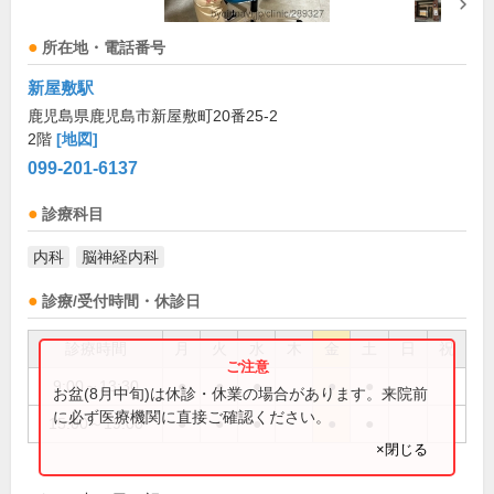
所在地・電話番号
新屋敷駅
鹿児島県鹿児島市新屋敷町20番25-2
2階
[地図]
099-201-6137
診療科目
内科
脳神経内科
診療/受付時間・休診日
診療時間
月
火
水
木
金
土
日
祝
9:00～13:30
●
●
●
●
●
お盆(8月中旬)は休診・休業の場合があります。来院前
に必ず医療機関に直接ご確認ください。
15:00～19:00
●
●
●
●
●
×閉じる