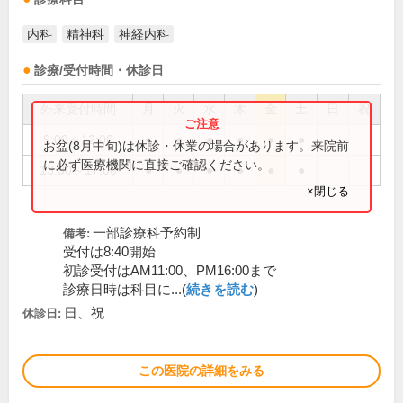
内科
精神科
神経内科
診療/受付時間・休診日
外来受付時間
月
火
水
木
金
土
日
祝
9:00～12:00
●
●
●
●
●
●
お盆(8月中旬)は休診・休業の場合があります。来院前
に必ず医療機関に直接ご確認ください。
13:30～17:00
●
●
●
●
●
●
×閉じる
一部診療科予約制
備考:
受付は8:40開始
初診受付はAM11:00、PM16:00まで
診療日時は科目に...(
続きを読む
)
日、祝
休診日:
この医院の詳細をみる