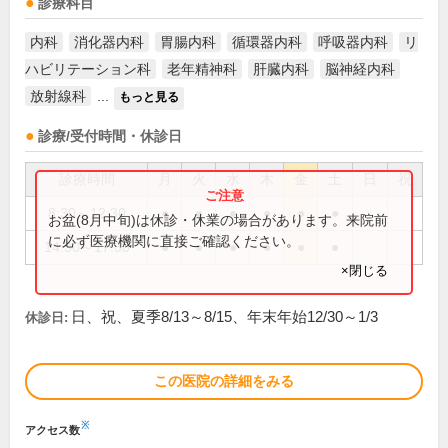
診療科目
内科
消化器内科
胃腸内科
循環器内科
呼吸器内科
リ
ハビリテーション科
老年精神科
肝臓内科
脳神経内科
放射線科
...
もっと見る
診療/受付時間・休診日
診療時間
月
火
水
木
金
土
日
祝
8:30～12:30
●
●
●
●
●
●
お盆(8月中旬)は休診・休業の場合があります。来院前
に必ず医療機関に直接ご確認ください。
14:30～17:30
●
●
●
●
●
●
×閉じる
日、祝、夏季8/13～8/15、年末年始12/30～1/3
休診日:
この医院の詳細をみる
※
アクセス数