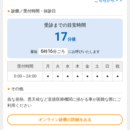
こちらから＞＞
診療／受付時間・休診日
受診までの目安時間
17
分後
6
16
時
分ごろ
最短
にお呼びいたします
受付時間
月
火
水
木
金
土
日
祝
0:00～24:00
●
●
●
●
●
●
●
●
その他
急な発熱、悪天候など直接医療機関に掛かる事が困難な際にご
利用ください
オンライン診療の詳細をみる