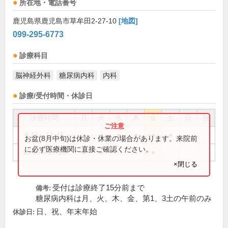
所在地・電話番号
鹿児島県鹿児島市草牟田2-27-10
[地図]
099-295-6773
診療科目
脳神経外科
糖尿病内科
内科
診療/受付時間・休診日
診療時間
月
火
水
木
金
土
日
祝
8:15～11:45
●
●
●
●
●
●
お盆(8月中旬)は休診・休業の場合があります。来院前
に必ず医療機関に直接ご確認ください。
13:15～17:15
●
●
●
●
×閉じる
受付は診療終了15分前まで
備考:
糖尿病内科は月、火、木、金、第1、3土の午前のみ
日、祝、年末年始
休診日: