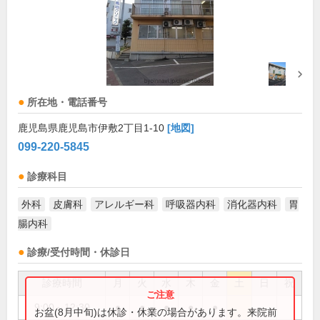
所在地・電話番号
鹿児島県鹿児島市伊敷2丁目1-10
[地図]
099-220-5845
診療科目
外科
皮膚科
アレルギー科
呼吸器内科
消化器内科
胃
腸内科
診療/受付時間・休診日
診療時間
月
火
水
木
金
土
日
祝
9:00～12:30
●
●
●
●
●
お盆(8月中旬)は休診・休業の場合があります。来院前