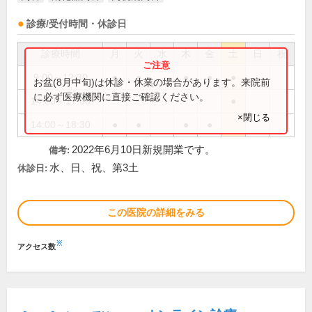
診療/受付時間・休診日
診療時間
月
火
水
木
金
土
日
祝
9:00～12:30
●
●
●
●
●
お盆(8月中旬)は休診・休業の場合があります。来院前
に必ず医療機関に直接ご確認ください。
14:00～17:00
●
×閉じる
14:00～18:30
●
●
●
●
2022年6月10日新規開業です。
備考:
水、日、祝、第3土
休診日:
この医院の詳細をみる
※
アクセス数