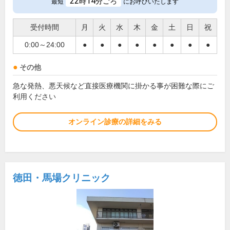
22
14
時
分ごろ
最短
にお呼びいたします
受付時間
月
火
水
木
金
土
日
祝
0:00～24:00
●
●
●
●
●
●
●
●
その他
急な発熱、悪天候など直接医療機関に掛かる事が困難な際にご
利用ください
オンライン診療の詳細をみる
徳田・馬場クリニック