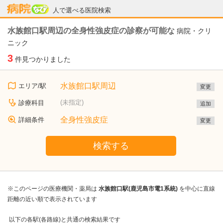
病院なび
人で選べる医院検索
水族館口駅周辺の全身性強皮症の診察が可能な
病院・クリ
ニック
3
件見つかりました
水族館口駅周辺
エリア/駅
変更
(未指定)
診療科目
追加
全身性強皮症
詳細条件
変更
検索する
※このページの医療機関・薬局は
水族館口駅(鹿児島市電1系統)
を中心に直線
距離の近い順で表示されています
以下の各駅(各路線)と共通の検索結果です