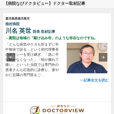
【病院なびドクタビュー】ドクター取材記事
鹿児島県鹿児島市
植村病院
川名 英世
院長
取材記事
貴院は地域の「駆け込み寺」のような存在なのですね。
「どんな病気やケガも拒まずに年
中無休で診る」という初代理事長
のポリシーを受け継ぎ、「急に手
が動かなくなった」「頬が腫れて
痛い」といった当院では専門外の
患者さんも応急的に診療し、速や
かに近隣の専門医をご…
>>記事全文を読む