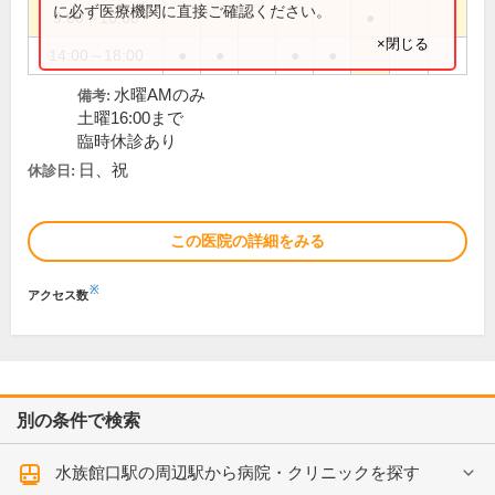
に必ず医療機関に直接ご確認ください。
9:00～16:00
●
×閉じる
14:00～18:00
●
●
●
●
水曜AMのみ
備考:
土曜16:00まで
臨時休診あり
日、祝
休診日:
この医院の詳細をみる
※
アクセス数
別の条件で検索
水族館口駅の周辺駅から病院・クリニックを探す