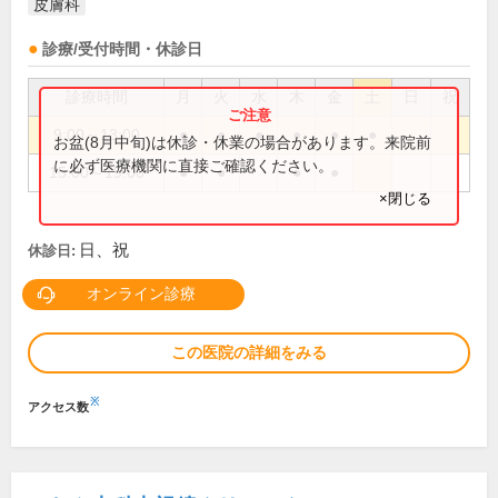
皮膚科
診療/受付時間・休診日
診療時間
月
火
水
木
金
土
日
祝
9:00～13:00
●
●
●
●
●
●
お盆(8月中旬)は休診・休業の場合があります。来院前
に必ず医療機関に直接ご確認ください。
15:00～19:00
●
●
●
●
×閉じる
日、祝
休診日:
オンライン診療
この医院の詳細をみる
※
アクセス数