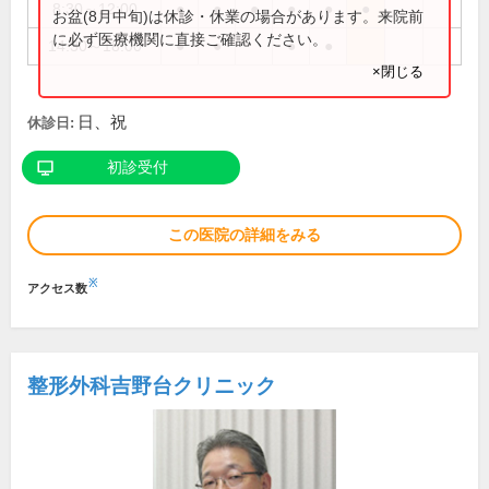
8:30～12:00
●
●
●
●
●
●
お盆(8月中旬)は休診・休業の場合があります。来院前
に必ず医療機関に直接ご確認ください。
14:30～18:00
●
●
●
●
×閉じる
日、祝
休診日:
初診受付
この医院の詳細をみる
※
アクセス数
整形外科吉野台クリニック