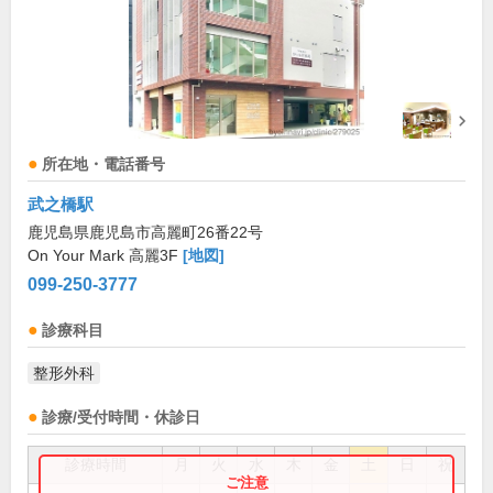
所在地・電話番号
武之橋駅
鹿児島県鹿児島市高麗町26番22号
On Your Mark 高麗3F
[地図]
099-250-3777
診療科目
整形外科
診療/受付時間・休診日
診療時間
月
火
水
木
金
土
日
祝