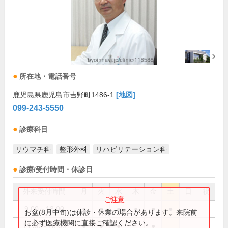
所在地・電話番号
鹿児島県鹿児島市吉野町1486-1
[地図]
099-243-5550
診療科目
リウマチ科
整形外科
リハビリテーション科
診療/受付時間・休診日
外来受付時間
月
火
水
木
金
土
日
祝
9:00～13:00
●
●
●
●
●
●
お盆(8月中旬)は休診・休業の場合があります。来院前
に必ず医療機関に直接ご確認ください。
14:30～18:00
●
●
●
●