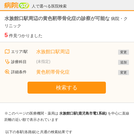
病院なび
人で選べる医院検索
水族館口駅周辺の黄色靭帯骨化症の診察が可能な
病院・ク
リニック
5
件見つかりました
水族館口駅周辺
エリア/駅
変更
(未指定)
診療科目
追加
黄色靭帯骨化症
詳細条件
変更
検索する
※このページの医療機関・薬局は
水族館口駅(鹿児島市電1系統)
を中心に直線
距離の近い順で表示されています
以下の各駅(各路線)と共通の検索結果です