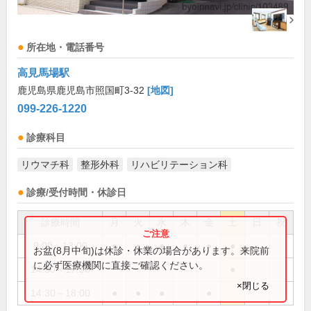
所在地・電話番号
高見馬場駅
鹿児島県鹿児島市照国町3-32
[地図]
099-226-1220
診療科目
リウマチ科
整形外科
リハビリテーション科
診療/受付時間・休診日
診療時間
月
火
水
木
金
土
日
祝
9:00～13:00
●
●
●
●
●
●
お盆(8月中旬)は休診・休業の場合があります。来院前
に必ず医療機関に直接ご確認ください。
14:30～17:30
●
×閉じる
14:30～18:00
●
●
●
●