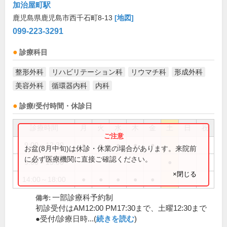
加治屋町駅
鹿児島県鹿児島市西千石町8-13
[地図]
099-223-3291
診療科目
整形外科
リハビリテーション科
リウマチ科
形成外科
美容外科
循環器内科
内科
診療/受付時間・休診日
診療時間
月
火
水
木
金
土
日
祝
9:00～12:30
●
●
●
●
●
お盆(8月中旬)は休診・休業の場合があります。来院前
に必ず医療機関に直接ご確認ください。
9:00～13:00
●
×閉じる
14:00～18:00
●
●
●
●
●
一部診療科予約制
備考:
初診受付はAM12:00 PM17:30まで、土曜12:30まで
●受付/診療日時...(
続きを読む
)