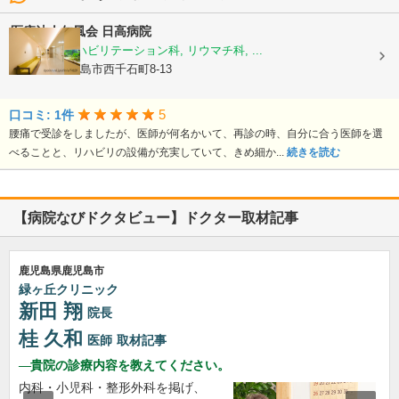
医療法人仁風会
日高病院
整形外科, リハビリテーション科, リウマチ科, ...
鹿児島県鹿児島市西千石町8-13
5
口コミ: 1件
腰痛で受診をしましたが、医師が何名かいて、再診の時、自分に合う医師を選
べることと、リハビリの設備が充実していて、きめ細か...
続きを読む
【病院なびドクタビュー】ドクター取材記事
鹿児島県鹿児島市
緑ヶ丘クリニック
新田 翔
院長
桂 久和
医師
取材記事
貴院の診療内容を教えてください。
内科・小児科・整形外科を掲げ、