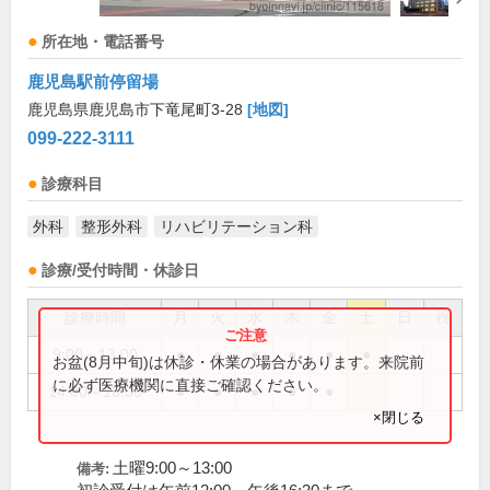
所在地・電話番号
鹿児島駅前停留場
鹿児島県鹿児島市下竜尾町3-28
[地図]
099-222-3111
診療科目
外科
整形外科
リハビリテーション科
診療/受付時間・休診日
診療時間
月
火
水
木
金
土
日
祝
9:00～13:00
●
●
●
●
●
●
お盆(8月中旬)は休診・休業の場合があります。来院前
に必ず医療機関に直接ご確認ください。
14:00～18:00
●
●
●
●
●
×閉じる
土曜9:00～13:00
備考: