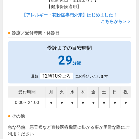
【夜間休日・全国エリア】
【健康保険適用】
【アレルギー・花粉症専門外来】はじめました！
こちらから＞＞
診療／受付時間・休診日
受診までの目安時間
29
分後
12
10
時
分ごろ
最短
にお呼びいたします
受付時間
月
火
水
木
金
土
日
祝
0:00～24:00
●
●
●
●
●
●
●
●
その他
急な発熱、悪天候など直接医療機関に掛かる事が困難な際にご
利用ください