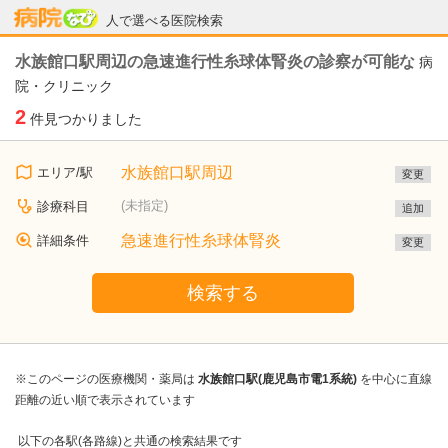
病院なび
人で選べる医院検索
水族館口駅周辺の急速進行性糸球体腎炎の診察が可能な
病
院・クリニック
2
件見つかりました
水族館口駅周辺
エリア/駅
変更
(未指定)
診療科目
追加
急速進行性糸球体腎炎
詳細条件
変更
検索する
※このページの医療機関・薬局は
水族館口駅(鹿児島市電1系統)
を中心に直線
距離の近い順で表示されています
以下の各駅(各路線)と共通の検索結果です