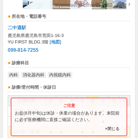
所在地・電話番号
二中通駅
鹿児島県鹿児島市荒田1-16-3
YU FIRST BLDG.3階
[地図]
099-814-7255
診療科目
内科
消化器内科
内視鏡内科
診療/受付時間・休診日
診療時間
月
火
水
木
金
土
日
祝
9:00～12:30
●
●
●
●
●
お盆(8月中旬)は休診・休業の場合があります。来院前
に必ず医療機関に直接ご確認ください。
14:00～17:00
●
×閉じる
14:00～18:30
●
●
●
●