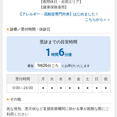
【夜間休日・全国エリア】
【健康保険適用】
【アレルギー・花粉症専門外来】はじめました！
こちらから＞＞
診療／受付時間・休診日
受診までの目安時間
1
6
時間
分後
1
26
時
分ごろ
最短
にお呼びいたします
受付時間
月
火
水
木
金
土
日
祝
0:00～24:00
●
●
●
●
●
●
●
●
その他
急な発熱、悪天候など直接医療機関に掛かる事が困難な際にご
利用ください