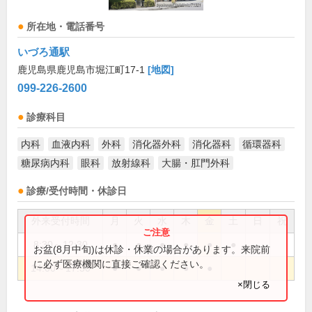
所在地・電話番号
いづろ通駅
鹿児島県鹿児島市堀江町17-1
[地図]
099-226-2600
診療科目
内科
血液内科
外科
消化器外科
消化器科
循環器科
糖尿病内科
眼科
放射線科
大腸・肛門外科
診療/受付時間・休診日
外来受付時間
月
火
水
木
金
土
日
祝
8:30～12:30
●
●
●
●
●
●
お盆(8月中旬)は休診・休業の場合があります。来院前
に必ず医療機関に直接ご確認ください。
14:00～17:30
●
●
●
●
●
×閉じる