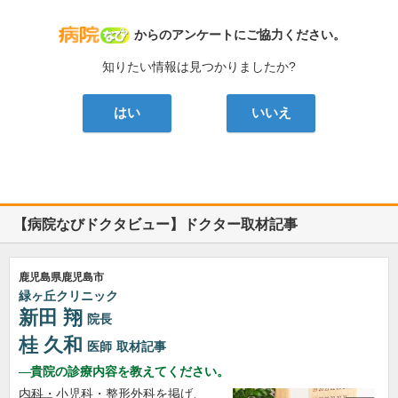
病院なび
からのアンケートにご協力ください。
知りたい情報は見つかりましたか?
はい
いいえ
【病院なびドクタビュー】ドクター取材記事
鹿児島県鹿児島市
緑ヶ丘クリニック
新田 翔
院長
桂 久和
医師
取材記事
貴院の診療内容を教えてください。
内科・小児科・整形外科を掲げ、