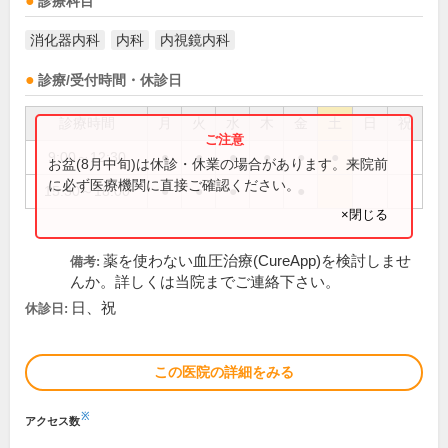
診療科目
消化器内科
内科
内視鏡内科
診療/受付時間・休診日
診療時間
月
火
水
木
金
土
日
祝
9:00～12:30
●
●
●
●
●
●
お盆(8月中旬)は休診・休業の場合があります。来院前
に必ず医療機関に直接ご確認ください。
15:30～18:00
●
●
●
●
×閉じる
薬を使わない血圧治療(CureApp)を検討しませ
備考:
んか。詳しくは当院までご連絡下さい。
日、祝
休診日:
この医院の詳細をみる
※
アクセス数