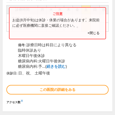
診療時間
月
火
水
木
金
土
日
祝
9:00～13:00
●
●
●
●
●
●
お盆(8月中旬)は休診・休業の場合があります。来院前
に必ず医療機関に直接ご確認ください。
14:00～18:30
●
●
●
●
×閉じる
診療日時は科目により異なる
備考:
臨時休診あり
木曜日午後休診
糖尿病内科:火曜日午後休診
糖尿病内科:予...(
続きを読む
)
日、祝、 土曜午後
休診日:
この医院の詳細をみる
※
アクセス数