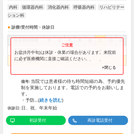
内科
循環器内科
消化器内科
呼吸器内科
リハビリテー
ション科
診療/受付時間・休診日
外来受付時間
月
火
水
木
金
土
日
祝
8:30～12:00
●
●
●
●
●
●
お盆(8月中旬)は休診・休業の場合があります。来院前
に必ず医療機関に直接ご確認ください。
13:30～17:00
●
●
●
●
●
●
×閉じる
当院では患者様の待ち時間短縮の為、予約優先
備考:
制を実施しております。電話での予約をお願いしま
す。
・予防...(
続きを読む
)
日、祝、年末年始
休診日:
初診受付
再診電話受付