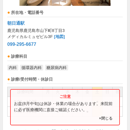
所在地・電話番号
朝日通駅
鹿児島県鹿児島市山下町8丁目3
メディカルミュゼビル3F
[地図]
099-295-6677
診療科目
内科
循環器内科
糖尿病内科
診療/受付時間・休診日
診療時間
月
火
水
木
金
土
日
祝
9:00～12:30
●
●
お盆(8月中旬)は休診・休業の場合があります。来院前
に必ず医療機関に直接ご確認ください。
9:00～13:00
●
●
●
●
×閉じる