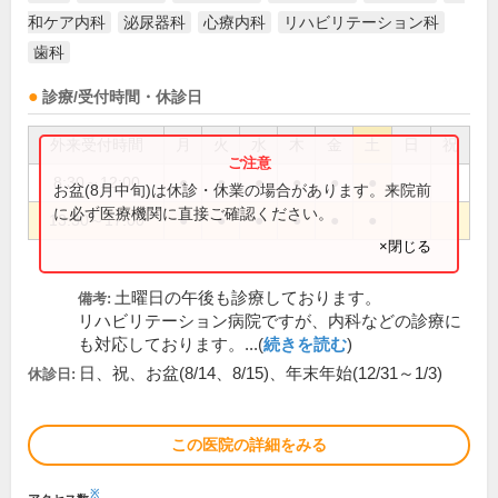
和ケア内科
泌尿器科
心療内科
リハビリテーション科
歯科
診療/受付時間・休診日
外来受付時間
月
火
水
木
金
土
日
祝
8:30～12:00
●
●
●
●
●
●
お盆(8月中旬)は休診・休業の場合があります。来院前
に必ず医療機関に直接ご確認ください。
13:30～17:00
●
●
●
●
●
●
×閉じる
土曜日の午後も診療しております。
備考:
リハビリテーション病院ですが、内科などの診療に
も対応しております。...(
続きを読む
)
日、祝、お盆(8/14、8/15)、年末年始(12/31～1/3)
休診日:
この医院の詳細をみる
※