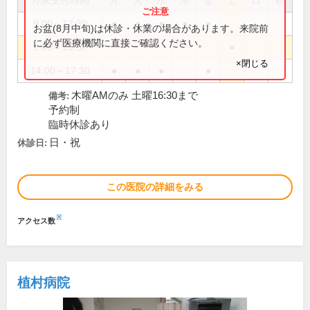
外来受付時間
月
火
水
木
金
土
日
祝
9:00～12:30
●
●
●
●
●
お盆(8月中旬)は休診・休業の場合があります。来院前
に必ず医療機関に直接ご確認ください。
9:00～16:30
●
×閉じる
14:00～17:30
●
●
●
●
木曜AMのみ 土曜16:30まで
備考:
予約制
臨時休診あり
日・祝
休診日:
この医院の詳細をみる
※
アクセス数
植村病院