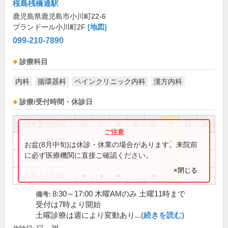
桜島桟橋通駅
鹿児島県鹿児島市小川町22-6
プランドール小川町2F
[地図]
099-210-7890
診療科目
内科
循環器科
ペインクリニック内科
漢方内科
診療/受付時間・休診日
外来受付時間
月
火
水
木
金
土
日
祝
8:30～11:00
●
お盆(8月中旬)は休診・休業の場合があります。来院前
に必ず医療機関に直接ご確認ください。
8:30～12:00
●
×閉じる
8:30～17:00
●
●
●
●
8:30～17:00 木曜AMのみ 土曜11時まで
備考:
受付は7時より開始
土曜診療は週により変動あり...(
続きを読む
)