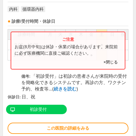
内科
循環器内科
診療/受付時間・休診日
診療時間
月
火
水
木
金
土
日
祝
9:00～12:30
●
●
●
●
●
●
お盆(8月中旬)は休診・休業の場合があります。来院前
に必ず医療機関に直接ご確認ください。
14:30～17:30
●
●
●
●
×閉じる
「初診受付」は初診の患者さんが来院時の受付
備考:
を簡略化できるシステムです。再診の方、ワクチン
予約、検査等...(
続きを読む
)
日、祝
休診日:
初診受付
この医院の詳細をみる