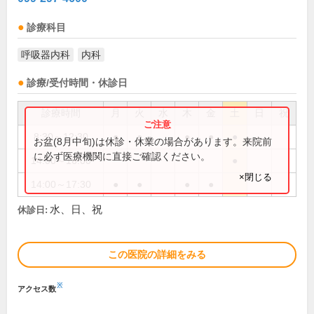
診療科目
呼吸器内科
内科
診療/受付時間・休診日
診療時間
月
火
水
木
金
土
日
祝
8:30～12:30
●
●
●
●
●
お盆(8月中旬)は休診・休業の場合があります。来院前
に必ず医療機関に直接ご確認ください。
14:00～16:00
●
×閉じる
14:00～17:30
●
●
●
●
水、日、祝
休診日:
この医院の詳細をみる
※
アクセス数