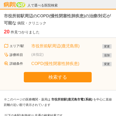
病院なび
人で選べる医院検索
市役所前駅周辺のCOPD(慢性閉塞性肺疾患)の治療/対応が
可能な
病院・クリニック
20
件見つかりました
市役所前駅周辺(鹿児島県)
エリア/駅
変更
(未指定)
診療科目
追加
COPD(慢性閉塞性肺疾患)
詳細条件
変更
検索する
※このページの医療機関・薬局は
市役所前駅(鹿児島市電1系統)
を中心に直線
距離の近い順で表示されています
以下の各駅(各路線)と共通の検索結果です