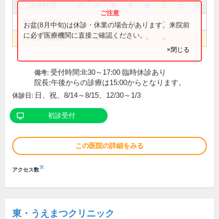
診療時間
月
火
水
木
金
土
日
祝
9:00～13:00
●
●
●
●
●
●
お盆(8月中旬)は休診・休業の場合があります。来院前
に必ず医療機関に直接ご確認ください。
14:00～18:00
●
●
●
●
●
●
×閉じる
受付時間:8:30～17:00 臨時休診あり
備考:
院長:午後からの診療は15:00からとなります。
日、祝、8/14～8/15、12/30～1/3
休診日:
初診受付
この医院の詳細をみる
※
アクセス数
東・うえまつクリニック