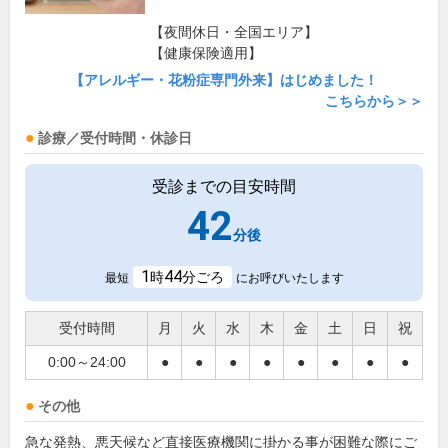
【夜間休日・全国エリア】
【健康保険適用】
【アレルギー・花粉症専門外来】はじめました！
こちらから＞＞
診療／受付時間・休診日
受診までの目安時間
42
分後
1
44
時
分ごろ
最短
にお呼びいたします
受付時間
月
火
水
木
金
土
日
祝
0:00～24:00
●
●
●
●
●
●
●
●
その他
急な発熱、悪天候など直接医療機関に掛かる事が困難な際にご