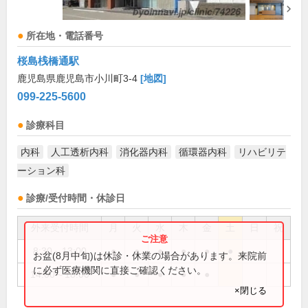
所在地・電話番号
桜島桟橋通駅
鹿児島県鹿児島市小川町3-4
[地図]
099-225-5600
診療科目
内科
人工透析内科
消化器内科
循環器内科
リハビリテ
ーション科
診療/受付時間・休診日
外来受付時間
月
火
水
木
金
土
日
祝
8:30～13:00
●
●
●
●
●
●
お盆(8月中旬)は休診・休業の場合があります。来院前
に必ず医療機関に直接ご確認ください。
14:00～18:00
●
●
●
●
●
×閉じる