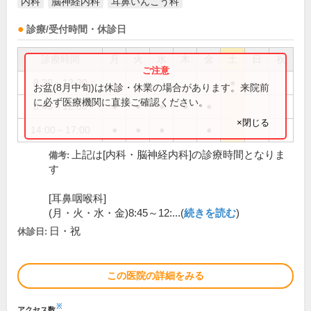
内科
脳神経内科
耳鼻いんこう科
診療/受付時間・休診日
診療時間
月
火
水
木
金
土
日
祝
8:30～12:30
●
お盆(8月中旬)は休診・休業の場合があります。来院前
に必ず医療機関に直接ご確認ください。
8:45～12:30
●
●
●
●
●
×閉じる
14:00～17:00
●
●
●
●
上記は[内科・脳神経内科]の診療時間となりま
備考:
す
[耳鼻咽喉科]
(月・火・水・金)8:45～12:...(
続きを読む
)
日・祝
休診日:
この医院の詳細をみる
※
アクセス数