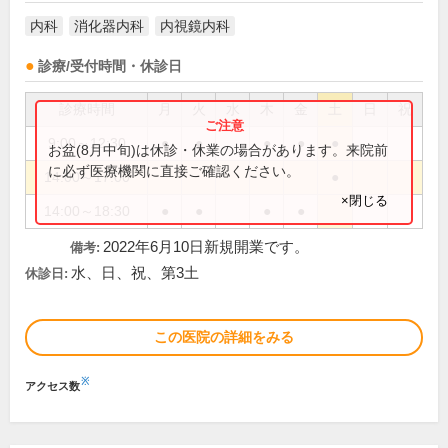
内科
消化器内科
内視鏡内科
診療/受付時間・休診日
診療時間
月
火
水
木
金
土
日
祝
9:00～12:30
●
●
●
●
●
お盆(8月中旬)は休診・休業の場合があります。来院前
に必ず医療機関に直接ご確認ください。
14:00～17:00
●
×閉じる
14:00～18:30
●
●
●
●
2022年6月10日新規開業です。
備考:
水、日、祝、第3土
休診日:
この医院の詳細をみる
※
アクセス数