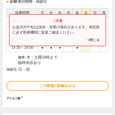
診療/受付時間・休診日
診療時間
月
火
水
木
金
土
日
祝
9:00～12:00
●
お盆(8月中旬)は休診・休業の場合があります。来院前
9:00～12:30
●
●
●
●
●
に必ず医療機関に直接ご確認ください。
14:30～16:00
●
●
×閉じる
14:30～18:00
●
●
●
●
木・土曜16時まで
備考:
臨時休診あり
日・祝
休診日:
この医院の詳細をみる
※
アクセス数