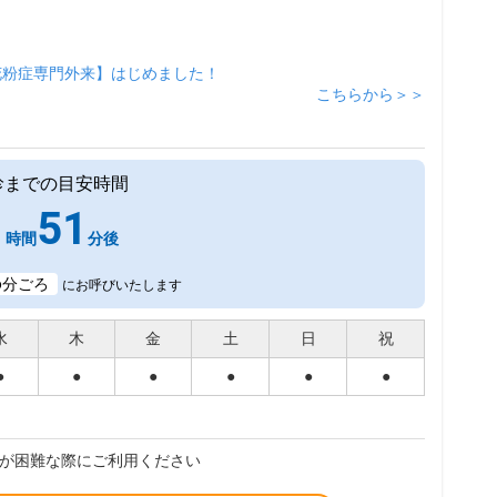
花粉症専門外来】はじめました！
こちらから＞＞
診までの目安時間
1
51
時間
分後
6
分ごろ
にお呼びいたします
水
木
金
土
日
祝
●
●
●
●
●
●
が困難な際にご利用ください