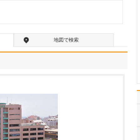
受けられるのか教えてください。
視覚障害というと、身体
障害者手帳の交付対象と
なる6級以上の障害がある
場合を想像される方が多
いかもしれません。しか
地図で検索
し実際には、その等級に
は該当しないものの、視
力や視野の低下によって
日常生活や仕事に支障
を…
>>記事全文を読む