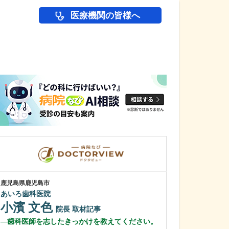
医療機関の皆様へ
医師(ドクター)の
鹿児島県鹿児島市
鹿児島県鹿児島市
あいろ歯科医院
植村病院
小濱 文色
川名 英世
院長
取材記事
歯科医師を志したきっかけを教えてください。
貴院は地域の「