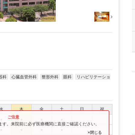
器科
心臓血管外科
整形外科
眼科
リハビリテーショ
水
木
金
土
日
祝
●
●
●
●
ります。来院前に必ず医療機関に直接ご確認ください。
●
●
●
●
×閉じる