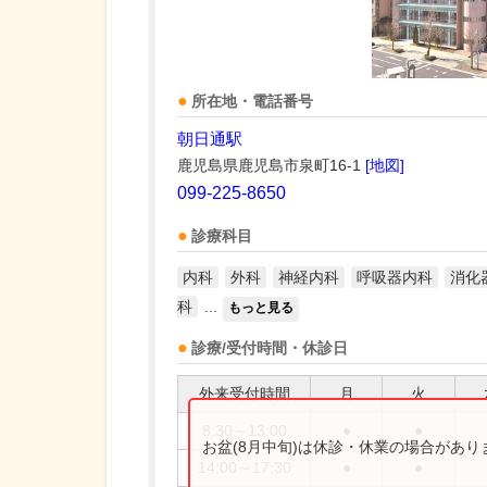
所在地・電話番号
朝日通駅
鹿児島県鹿児島市泉町16-1
[地図]
099-225-8650
診療科目
内科
外科
神経内科
呼吸器内科
消化
科
...
もっと見る
診療/受付時間・休診日
外来受付時間
月
火
8:30～13:00
●
●
お盆(8月中旬)は休診・休業の場合があ
14:00～17:30
●
●