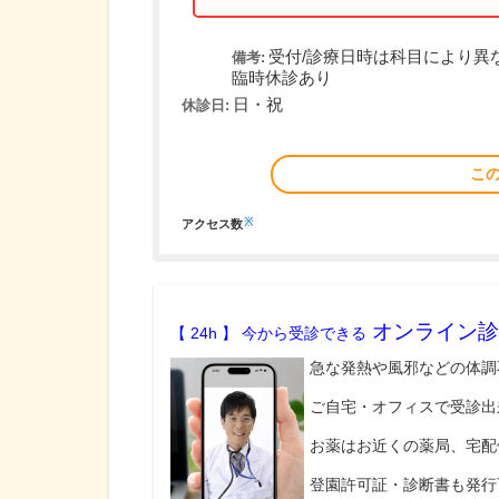
受付/診療日時は科目により異
備考:
臨時休診あり
日・祝
休診日:
こ
※
アクセス数
オンライン診
【 24h 】 今から受診できる
急な発熱や風邪などの体調
ご自宅・オフィスで受診出
お薬はお近くの薬局、宅配
登園許可証・診断書も発行