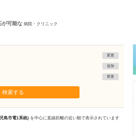
応が可能な
病院・クリニック
変更
追加
変更
検索する
千葉県千葉市花見川区
真清クリニック
児島市電1系統)
を中心に直線距離の近い順で表示されています
日比野 久美子
院長
取材記事
ロービジョンケアについて、どのような診療が