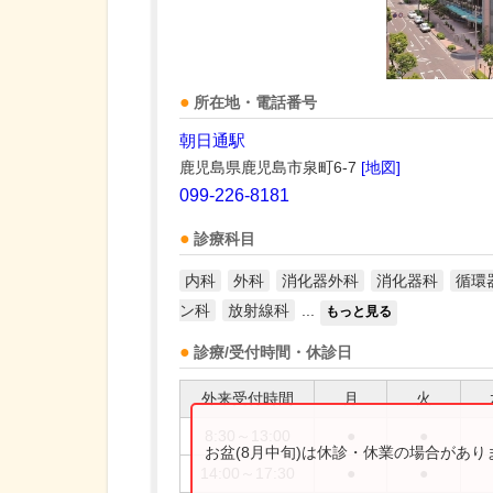
所在地・電話番号
朝日通駅
鹿児島県鹿児島市泉町6-7
[地図]
099-226-8181
診療科目
内科
外科
消化器外科
消化器科
循環
ン科
放射線科
...
もっと見る
診療/受付時間・休診日
外来受付時間
月
火
8:30～13:00
●
●
お盆(8月中旬)は休診・休業の場合があ
14:00～17:30
●
●