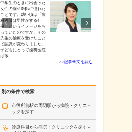
ですね。
中学生のときに出会った
「どんな病気や
女性の歯科医師に憧れた
まずに年中無休
ことです。幼い頃は「歯
という初代理事
科医師は男性がする仕
シーを受け継ぎ
事」というイメージをも
手が動かなくな
っていたのですが、その
「頬が腫れて痛
先生の治療を受けたこと
った当院では専
で認識が変わりました。
者さんも応急的
子どもにとって歯科医院
し、速やかに近
は敬…
>>記事全文を読む
医をご…
別の条件で検索
市役所前駅の周辺駅から病院・クリニ
ックを探す
診療科目から病院・クリニックを探す