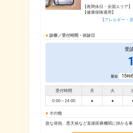
【夜間休日・全国エリア】
【健康保険適用】
【アレルギー・
診療／受付時間・休診日
受
15
時
最短
受付時間
月
火
0:00～24:00
●
●
その他
急な発熱、悪天候など直接医療機関に掛かる事