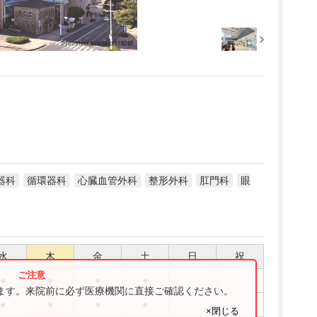
器科
循環器科
心臓血管外科
整形外科
肛門科
眼
水
木
金
土
日
祝
●
●
●
●
ります。来院前に必ず医療機関に直接ご確認ください。
●
●
●
●
×閉じる