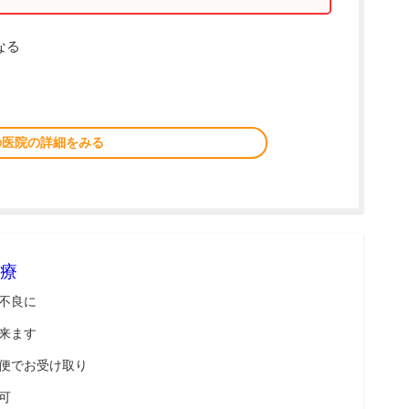
なる
の医院の詳細をみる
療
不良に
来ます
便でお受け取り
可