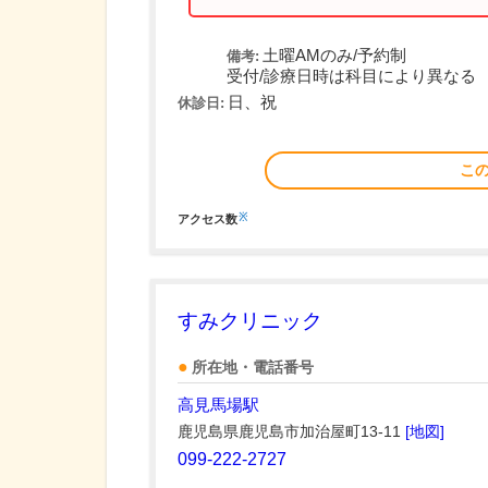
土曜AMのみ/予約制
備考:
受付/診療日時は科目により異なる
日、祝
休診日:
こ
※
アクセス数
すみクリニック
所在地・電話番号
高見馬場駅
鹿児島県鹿児島市加治屋町13-11
[地図]
099-222-2727