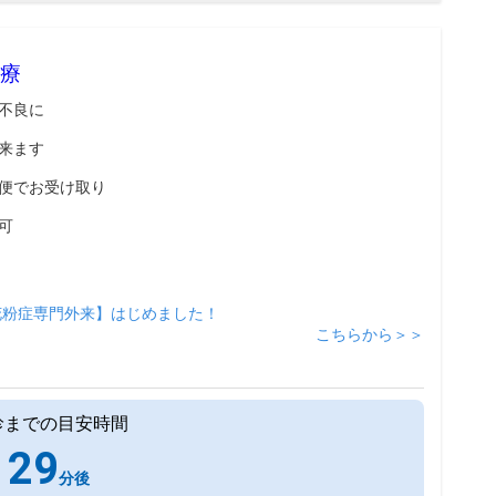
療
不良に
来ます
便でお受け取り
可
花粉症専門外来】はじめました！
こちらから＞＞
診までの目安時間
29
分後