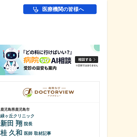
医療機関の皆様へ
医師(ドクター)の
鹿児島県鹿児島市
鹿児島県鹿児島市
緑ヶ丘クリニック
植村病院
新田 翔
川名 英世
院長
桂 久和
貴院は地域の「
医師
取材記事