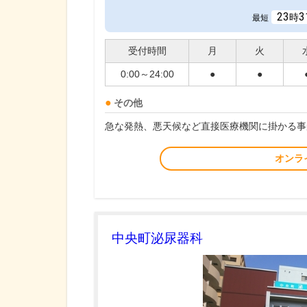
23
3
時
最短
受付時間
月
火
0:00～24:00
●
●
その他
急な発熱、悪天候など直接医療機関に掛かる事
オンラ
中央町泌尿器科