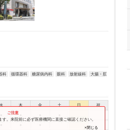
器科
循環器科
糖尿病内科
眼科
放射線科
大腸・肛
水
木
金
土
日
祝
●
●
●
●
ります。来院前に必ず医療機関に直接ご確認ください。
●
●
●
×閉じる