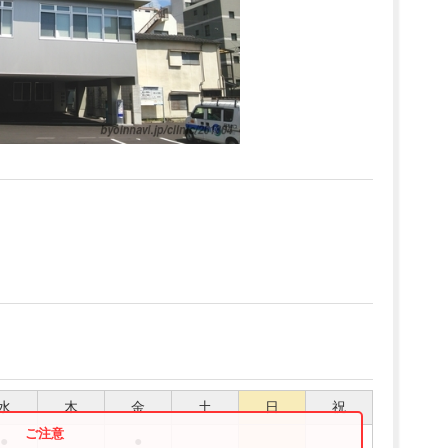
水
木
金
土
日
祝
●
●