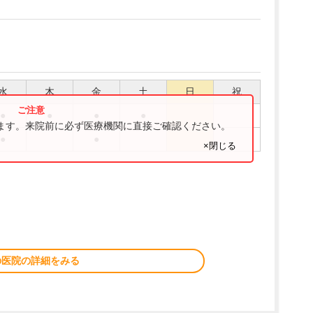
水
木
金
土
日
祝
●
●
●
●
ります。来院前に必ず医療機関に直接ご確認ください。
●
●
×閉じる
の医院の詳細をみる