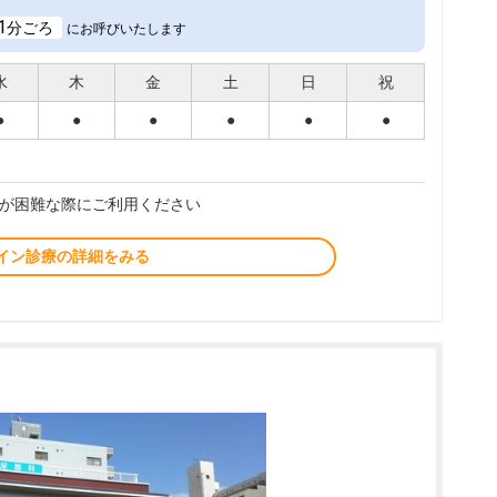
1
分ごろ
にお呼びいたします
水
木
金
土
日
祝
●
●
●
●
●
●
が困難な際にご利用ください
イン診療の詳細をみる