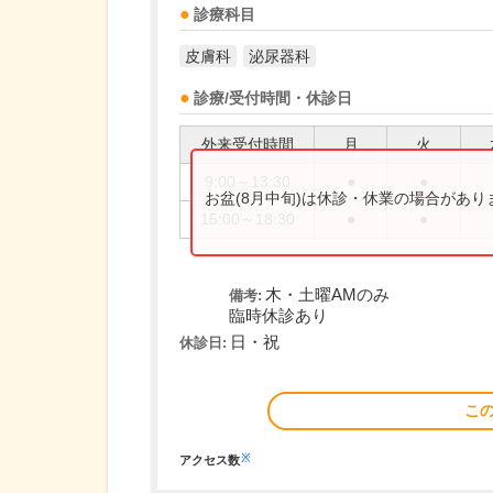
診療科目
皮膚科
泌尿器科
診療/受付時間・休診日
外来受付時間
月
火
9:00～13:30
●
●
お盆(8月中旬)は休診・休業の場合があ
15:00～18:30
●
●
木・土曜AMのみ
備考:
臨時休診あり
日・祝
休診日:
こ
※
アクセス数