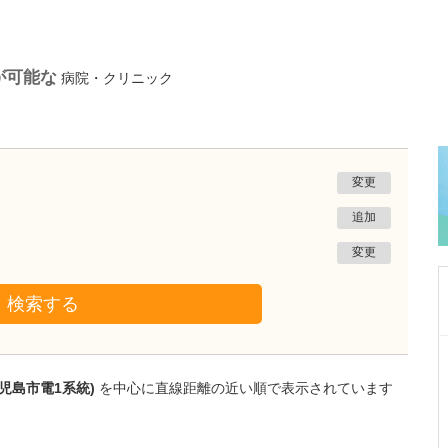
が可能な
病院・クリニック
変更
追加
変更
検索する
鹿児島県鹿児島市
あいろ歯科医院
児島市電1系統)
を中心に直線距離の近い順で表示されています
小濱 文色
院長
取材記事
歯科医師を志したきっかけを教えてください。