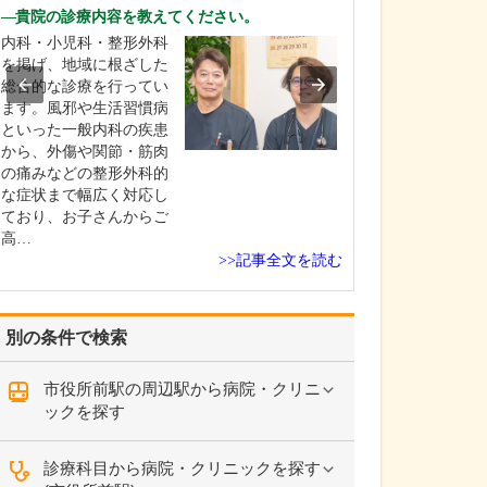
ですね。
貴院の診療内容を教えてください。
「どんな病気や
内科・小児科・整形外科
まずに年中無休
を掲げ、地域に根ざした
という初代理事
総合的な診療を行ってい
シーを受け継ぎ
ます。風邪や生活習慣病
手が動かなくな
といった一般内科の疾患
「頬が腫れて痛
から、外傷や関節・筋肉
った当院では専
の痛みなどの整形外科的
者さんも応急的
な症状まで幅広く対応し
し、速やかに近
ており、お子さんからご
医をご…
高…
>>記事全文を読む
別の条件で検索
市役所前駅の周辺駅から病院・クリニ
ックを探す
診療科目から病院・クリニックを探す