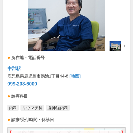
所在地・電話番号
中郡駅
鹿児島県鹿児島市鴨池1丁目44-8
[地図]
099-208-6000
診療科目
内科
リウマチ科
脳神経内科
診療/受付時間・休診日
診療時間
月
火
水
木
金
土
日
祝