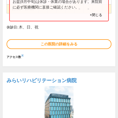
お盆(8月中旬)は休診・休業の場合があります。来院前
に必ず医療機関に直接ご確認ください。
15:00～19:00
●
●
●
●
●
×閉じる
木、日、祝
休診日:
この医院の詳細をみる
※
アクセス数
みらいリハビリテーション病院