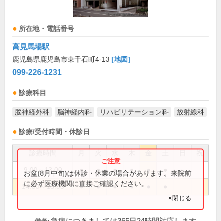
所在地・電話番号
高見馬場駅
鹿児島県鹿児島市東千石町4-13
[地図]
099-226-1231
診療科目
脳神経外科
脳神経内科
リハビリテーション科
放射線科
診療/受付時間・休診日
診療時間
月
火
水
木
金
土
日
祝
9:00～13:00
●
●
●
●
●
●
お盆(8月中旬)は休診・休業の場合があります。来院前
に必ず医療機関に直接ご確認ください。
14:00～18:00
●
●
●
●
●
●
×閉じる