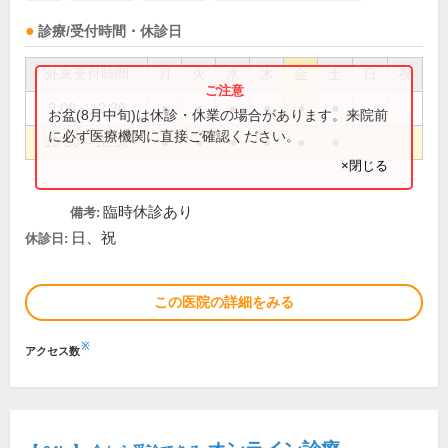
診療/受付時間・休診日
外来受付時間
月
火
水
木
金
土
日
祝
9:00～12:30
●
●
●
●
●
●
お盆(8月中旬)は休診・休業の場合があります。来院前
に必ず医療機関に直接ご確認ください。
13:30～18:00
●
●
●
●
●
●
×閉じる
臨時休診あり
備考:
日、祝
休診日:
この医院の詳細をみる
※
アクセス数