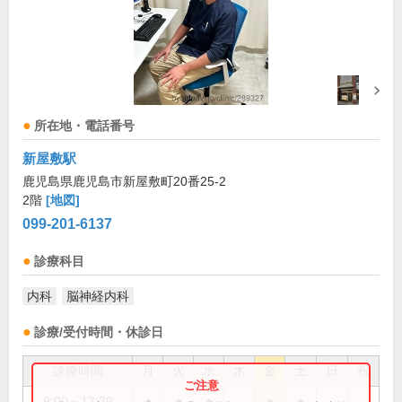
所在地・電話番号
新屋敷駅
鹿児島県鹿児島市新屋敷町20番25-2
2階
[地図]
099-201-6137
診療科目
内科
脳神経内科
診療/受付時間・休診日
診療時間
月
火
水
木
金
土
日
祝
9:00～13:30
●
●
●
●
●