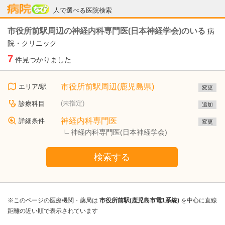
病院なび
人で選べる医院検索
市役所前駅周辺の神経内科専門医(日本神経学会)のいる
病
院・クリニック
7
件見つかりました
市役所前駅周辺(鹿児島県)
エリア/駅
変更
(未指定)
診療科目
追加
神経内科専門医
詳細条件
変更
神経内科専門医(日本神経学会)
検索する
※このページの医療機関・薬局は
市役所前駅(鹿児島市電1系統)
を中心に直線
距離の近い順で表示されています