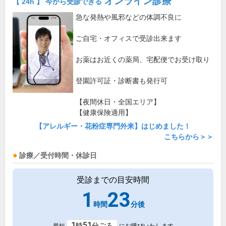
オンライン診療
【 24h 】 今から受診できる
急な発熱や風邪などの体調不良に
ご自宅・オフィスで受診出来ます
お薬はお近くの薬局、宅配便でお受け取り
登園許可証・診断書も発行可
【夜間休日・全国エリア】
【健康保険適用】
【アレルギー・花粉症専門外来】はじめました！
こちらから＞＞
診療／受付時間・休診日
受診までの目安時間
1
23
時間
分後
1
51
時
分ごろ