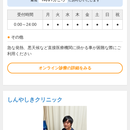
最短
にお呼びいたします
受付時間
月
火
水
木
金
土
日
祝
0:00～24:00
●
●
●
●
●
●
●
●
その他
急な発熱、悪天候など直接医療機関に掛かる事が困難な際にご
利用ください
オンライン診療の詳細をみる
しんやしきクリニック