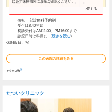
に必ず医療機関に直接ご確認ください。
13:30～17:00
●
●
●
●
●
●
×閉じる
一部診療科予約制
備考:
受付は8:40開始
初診受付はAM11:00、PM16:00まで
診療日時は科目に...(
続きを読む
)
日、祝
休診日:
この医院の詳細をみる
※
アクセス数
たついクリニック