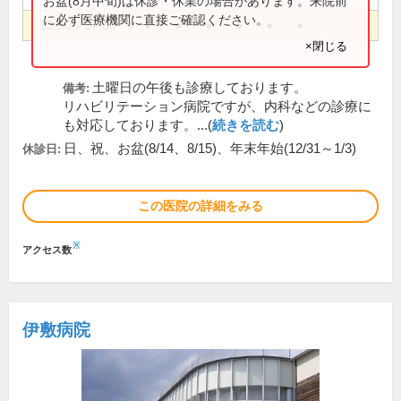
お盆(8月中旬)は休診・休業の場合があります。来院前
に必ず医療機関に直接ご確認ください。
13:30～17:00
●
●
●
●
●
●
×閉じる
土曜日の午後も診療しております。
備考:
リハビリテーション病院ですが、内科などの診療に
も対応しております。...(
続きを読む
)
日、祝、お盆(8/14、8/15)、年末年始(12/31～1/3)
休診日:
この医院の詳細をみる
※
アクセス数
伊敷病院