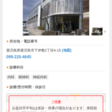
所在地・電話番号
鹿児島県鹿児島市下伊敷2丁目4-15
[地図]
099-220-4645
診療科目
内科
精神科
神経内科
診療/受付時間・休診日
外来受付時間
月
火
水
木
金
土
日
祝
9:00～12:00
●
●
●
●
●
●
お盆(8月中旬)は休診・休業の場合があります。来院前