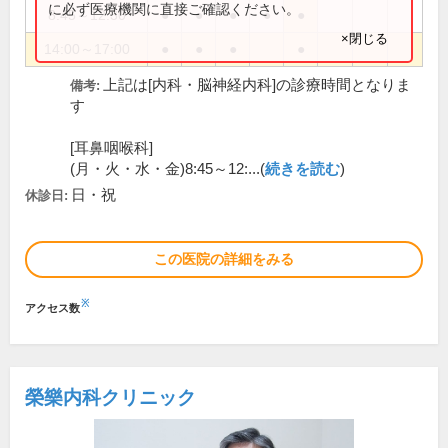
に必ず医療機関に直接ご確認ください。
8:45～12:30
●
●
●
●
●
×閉じる
14:00～17:00
●
●
●
●
上記は[内科・脳神経内科]の診療時間となりま
備考:
す
[耳鼻咽喉科]
(月・火・水・金)8:45～12:...(
続きを読む
)
日・祝
休診日:
この医院の詳細をみる
※
アクセス数
榮樂内科クリニック