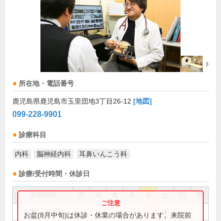
所在地・電話番号
鹿児島県鹿児島市玉里団地3丁目26-12
[地図]
099-228-9901
診療科目
内科
脳神経内科
耳鼻いんこう科
診療/受付時間・休診日
診療時間
月
火
水
木
金
土
日
祝
8:30～12:30
●
お盆(8月中旬)は休診・休業の場合があります。来院前