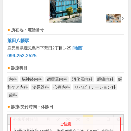
所在地・電話番号
荒田八幡駅
鹿児島県鹿児島市下荒田2丁目1-25
[地図]
099-252-2525
診療科目
内科
脳神経内科
循環器内科
消化器内科
腫瘍内科
緩
和ケア内科
泌尿器科
心療内科
リハビリテーション科
歯科
診療/受付時間・休診日
外来受付時間
月
火
水
木
金
土
日
祝
8:30～12:00
●
●
●
●
●
●