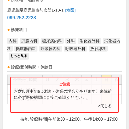
鹿児島県鹿児島市与次郎1-13-1
[地図]
099-252-2228
診療科目
内科
肝臓内科
糖尿病内科
外科
消化器外科
消化器内
科
循環器内科
呼吸器内科
呼吸器外科
放射線科
...
もっと見る
診療/受付時間・休診日
外来受付時間
月
火
水
木
金
土
日
祝
8:00～11:30
●
●
●
●
●
●
お盆(8月中旬)は休診・休業の場合があります。来院前
に必ず医療機関に直接ご確認ください。
13:00～17:00
●
●
●
●
●
×閉じる
診療時間|午前8:30～12:00、午後14:00～17:00
備考: