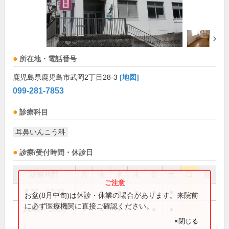
所在地・電話番号
鹿児島県鹿児島市武岡2丁目28-3
[地図]
099-281-7853
診療科目
耳鼻いんこう科
診療/受付時間・休診日
診療時間
月
火
水
木
金
土
日
祝
8:30～12:30
●
●
●
●
●
●
お盆(8月中旬)は休診・休業の場合があります。来院前
に必ず医療機関に直接ご確認ください。
14:00～18:30
●
●
●
●
●
×閉じる