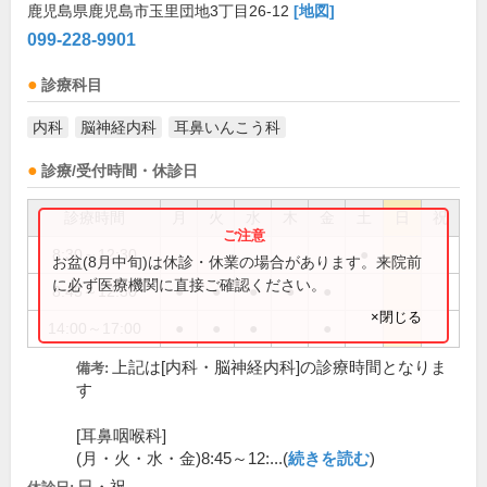
鹿児島県鹿児島市玉里団地3丁目26-12
[地図]
099-228-9901
診療科目
内科
脳神経内科
耳鼻いんこう科
診療/受付時間・休診日
診療時間
月
火
水
木
金
土
日
祝
8:30～12:30
●
お盆(8月中旬)は休診・休業の場合があります。来院前
に必ず医療機関に直接ご確認ください。
8:45～12:30
●
●
●
●
●
×閉じる
14:00～17:00
●
●
●
●
上記は[内科・脳神経内科]の診療時間となりま
備考:
す
[耳鼻咽喉科]
(月・火・水・金)8:45～12:...(
続きを読む
)