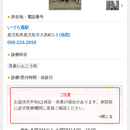
所在地・電話番号
いづろ通駅
鹿児島県鹿児島市大黒町2-3
[地図]
099-224-2658
診療科目
耳鼻いんこう科
診療/受付時間・休診日
診療時間
月
火
水
木
金
土
日
祝
9:00～13:00
●
●
●
●
●
●
お盆(8月中旬)は休診・休業の場合があります。来院前
に必ず医療機関に直接ご確認ください。
14:00～16:00
●
×閉じる
15:00～18:30
●
●
●
●