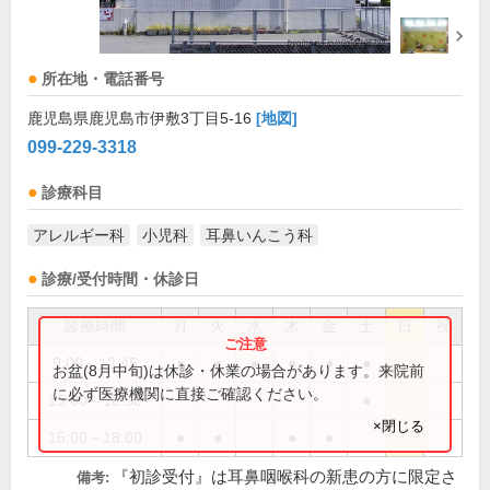
所在地・電話番号
鹿児島県鹿児島市伊敷3丁目5-16
[地図]
099-229-3318
診療科目
アレルギー科
小児科
耳鼻いんこう科
診療/受付時間・休診日
診療時間
月
火
水
木
金
土
日
祝
9:00～12:45
●
●
●
●
●
●
お盆(8月中旬)は休診・休業の場合があります。来院前
に必ず医療機関に直接ご確認ください。
15:00～16:30
●
×閉じる
15:00～18:00
●
●
●
●
『初診受付』は耳鼻咽喉科の新患の方に限定さ
備考: