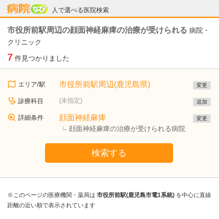
病院なび
人で選べる医院検索
市役所前駅周辺の顔面神経麻痺の治療が受けられる
病院・
クリニック
7
件見つかりました
市役所前駅周辺(鹿児島県)
エリア/駅
変更
(未指定)
診療科目
追加
顔面神経麻痺
詳細条件
変更
顔面神経麻痺の治療が受けられる病院
検索する
※このページの医療機関・薬局は
市役所前駅(鹿児島市電1系統)
を中心に直線
距離の近い順で表示されています