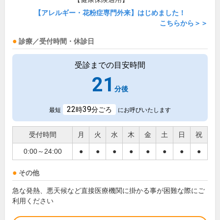
【アレルギー・花粉症専門外来】はじめました！
こちらから＞＞
診療／受付時間・休診日
受診までの目安時間
21
分後
22
39
時
分ごろ
最短
にお呼びいたします
受付時間
月
火
水
木
金
土
日
祝
0:00～24:00
●
●
●
●
●
●
●
●
その他
急な発熱、悪天候など直接医療機関に掛かる事が困難な際にご
利用ください