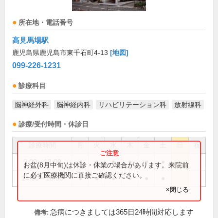
所在地・電話番号
高見馬場駅
鹿児島県鹿児島市東千石町4-13
[地図]
099-226-1231
診療科目
脳神経外科
脳神経内科
リハビリテーション科
放射線科
診療/受付時間・休診日
診療時間
月
火
水
木
金
土
日
祝
9:00～13:00
●
●
●
●
●
●
お盆(8月中旬)は休診・休業の場合があります。来院前
に必ず医療機関に直接ご確認ください。
14:00～18:00
●
●
●
●
●
●
×閉じる
急病につきましては365日24時間対応します
備考: