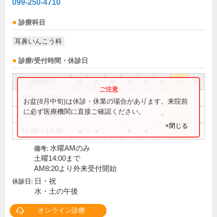
099-250-4710
診療科目
耳鼻いんこう科
診療/受付時間・休診日
診療時間
月
火
水
木
金
土
日
祝
9:00～12:30
●
●
●
●
●
お盆(8月中旬)は休診・休業の場合があります。来院前
に必ず医療機関に直接ご確認ください。
9:00～14:00
●
×閉じる
15:00～18:30
●
●
●
●
水曜AMのみ
備考:
土曜14:00まで
AM8:20より外来受付開始
日・祝
休診日:
水・土の午後
オンライン診療