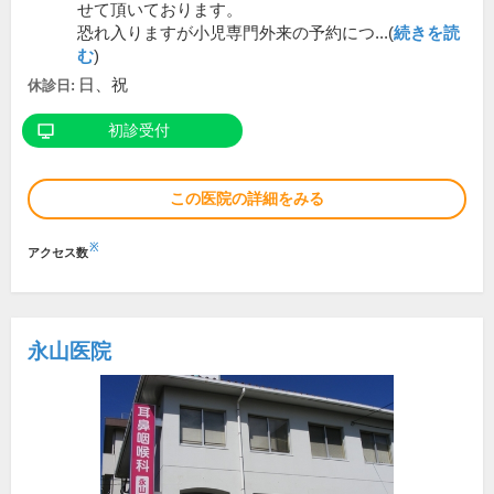
せて頂いております。
恐れ入りますが小児専門外来の予約につ...(
続きを読
む
)
日、祝
休診日:
初診受付
この医院の詳細をみる
※
アクセス数
永山医院