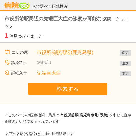
病院なび
人で選べる医院検索
市役所前駅周辺の先端巨大症の診察が可能な
病院・クリニ
ック
1
件見つかりました
市役所前駅周辺(鹿児島県)
エリア/駅
変更
(未指定)
診療科目
追加
先端巨大症
詳細条件
変更
検索する
※このページの医療機関・薬局は
市役所前駅(鹿児島市電1系統)
を中心に直線
距離の近い順で表示されています
以下の各駅(各路線)と共通の検索結果です