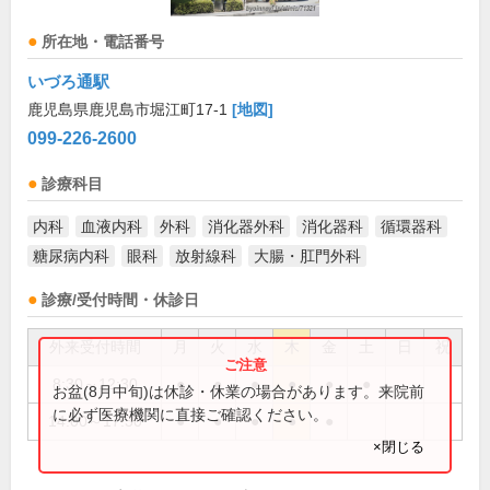
所在地・電話番号
いづろ通駅
鹿児島県鹿児島市堀江町17-1
[地図]
099-226-2600
診療科目
内科
血液内科
外科
消化器外科
消化器科
循環器科
糖尿病内科
眼科
放射線科
大腸・肛門外科
診療/受付時間・休診日
外来受付時間
月
火
水
木
金
土
日
祝
8:30～12:30
●
●
●
●
●
●
お盆(8月中旬)は休診・休業の場合があります。来院前
に必ず医療機関に直接ご確認ください。
14:00～17:30
●
●
●
●
●
×閉じる