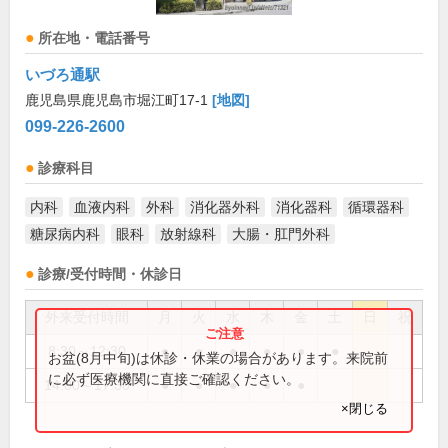
所在地・電話番号
いづろ通駅
鹿児島県鹿児島市堀江町17-1
[地図]
099-226-2600
診療科目
内科
血液内科
外科
消化器外科
消化器科
循環器科
糖尿病内科
眼科
放射線科
大腸・肛門外科
診療/受付時間・休診日
外来受付時間
月
火
水
木
金
土
日
祝
8:30～12:30
●
●
●
●
●
●
お盆(8月中旬)は休診・休業の場合があります。来院前
に必ず医療機関に直接ご確認ください。
14:00～17:30
●
●
●
●
●
×閉じる