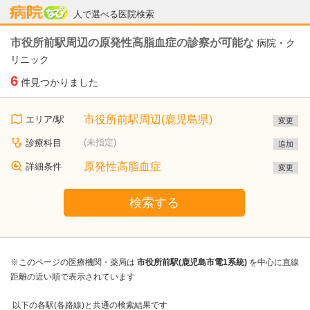
病院なび
人で選べる医院検索
市役所前駅周辺の原発性高脂血症の診察が可能な
病院・ク
リニック
6
件見つかりました
市役所前駅周辺(鹿児島県)
エリア/駅
変更
(未指定)
診療科目
追加
原発性高脂血症
詳細条件
変更
検索する
※このページの医療機関・薬局は
市役所前駅(鹿児島市電1系統)
を中心に直線
距離の近い順で表示されています
以下の各駅(各路線)と共通の検索結果です