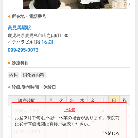
所在地・電話番号
高見馬場駅
鹿児島県鹿児島市山之口町1-30
イデハラビル1階
[地図]
099-295-0073
診療科目
内科
消化器内科
診療/受付時間・休診日
診療時間
月
火
水
木
金
土
日
祝
9:00～12:00
●
お盆(8月中旬)は休診・休業の場合があります。来院前
9:00～13:00
●
●
●
●
に必ず医療機関に直接ご確認ください。
14:00～17:00
●
×閉じる