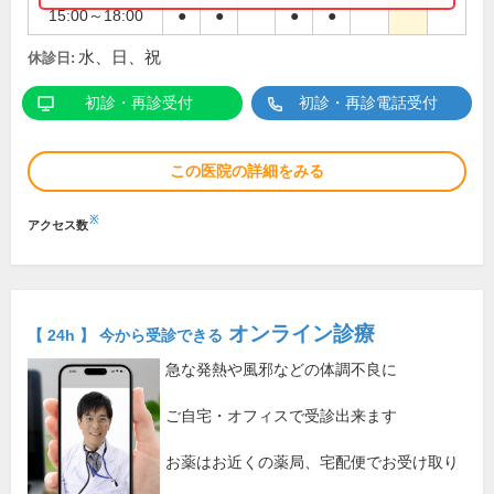
15:00～18:00
●
●
●
●
水、日、祝
休診日:
初診・再診受付
初診・再診電話受付
この医院の詳細をみる
※
アクセス数
オンライン診療
【 24h 】 今から受診できる
急な発熱や風邪などの体調不良に
ご自宅・オフィスで受診出来ます
お薬はお近くの薬局、宅配便でお受け取り