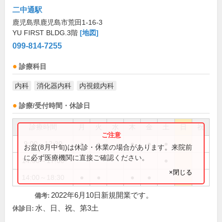
二中通駅
鹿児島県鹿児島市荒田1-16-3
YU FIRST BLDG.3階
[地図]
099-814-7255
診療科目
内科
消化器内科
内視鏡内科
診療/受付時間・休診日
診療時間
月
火
水
木
金
土
日
祝
9:00～12:30
●
●
●
●
●
お盆(8月中旬)は休診・休業の場合があります。来院前
に必ず医療機関に直接ご確認ください。
14:00～17:00
●
×閉じる
14:00～18:30
●
●
●
●
2022年6月10日新規開業です。
備考:
水、日、祝、第3土
休診日: