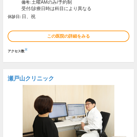
土曜AMのみ/予約制
備考:
受付/診療日時は科目により異なる
日、祝
休診日:
この医院の詳細をみる
※
アクセス数
瀬戸山クリニック