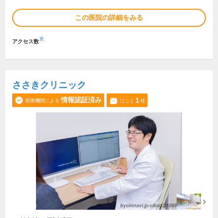
この医院の詳細をみる
※
アクセス数
ささきクリニック
情報認証済み
1
医療機関による
口コミ
件