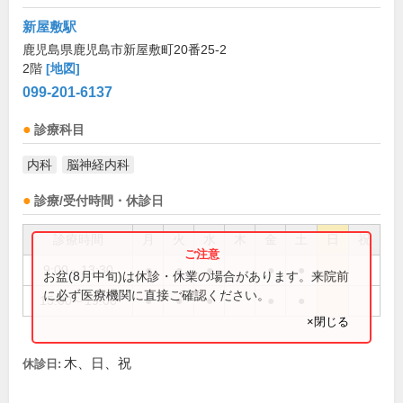
新屋敷駅
鹿児島県鹿児島市新屋敷町20番25-2
2階
[地図]
099-201-6137
診療科目
内科
脳神経内科
診療/受付時間・休診日
診療時間
月
火
水
木
金
土
日
祝
9:00～13:30
●
●
●
●
●
お盆(8月中旬)は休診・休業の場合があります。来院前
に必ず医療機関に直接ご確認ください。
15:00～19:00
●
●
●
●
●
×閉じる
木、日、祝
休診日: