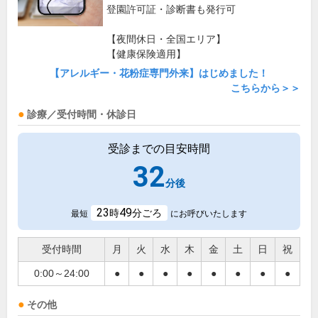
登園許可証・診断書も発行可
【夜間休日・全国エリア】
【健康保険適用】
【アレルギー・花粉症専門外来】はじめました！
こちらから＞＞
診療／受付時間・休診日
受診までの目安時間
32
分後
23
49
時
分ごろ
最短
にお呼びいたします
受付時間
月
火
水
木
金
土
日
祝
0:00～24:00
●
●
●
●
●
●
●
●
その他