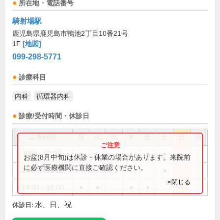
所在地・電話番号
騎射場駅
鹿児島県鹿児島市鴨池2丁目10番21号
1F
[地図]
099-298-5771
診療科目
内科
循環器内科
診療/受付時間・休診日
診療時間
月
火
水
木
金
土
日
祝
9:00～12:30
●
●
●
●
●
お盆(8月中旬)は休診・休業の場合があります。来院前
に必ず医療機関に直接ご確認ください。
14:00～16:00
●
×閉じる
14:00～18:00
●
●
●
●
水、日、祝
休診日: