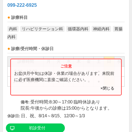
099-222-6925
診療科目
内科
リハビリテーション科
循環器内科
神経内科
胃腸
内科
診療/受付時間・休診日
診療時間
月
火
水
木
金
土
日
祝
9:00～13:00
●
●
●
●
●
●
お盆(8月中旬)は休診・休業の場合があります。来院前
に必ず医療機関に直接ご確認ください。
14:00～18:00
●
●
●
●
●
●
×閉じる
受付時間:8:30～17:00 臨時休診あり
備考:
院長:午後からの診療は15:00からとなります。
日、祝、8/14～8/15、12/30～1/3
休診日:
初診受付