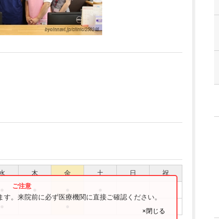
水
木
金
土
日
祝
●
●
●
●
ります。来院前に必ず医療機関に直接ご確認ください。
●
●
×閉じる