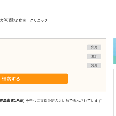
察が可能な
病院・クリニック
変更
追加
変更
検索する
群馬県太田市
よしだ整形外科クリニック
児島市電1系統)
を中心に直線距離の近い順で表示されています
吉田 泰雄
院長
取材記事
先生が医師を志したきっかけをお聞かせくださ