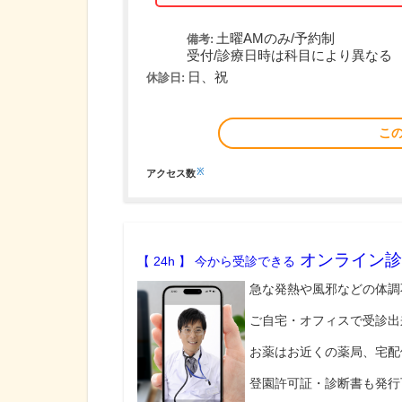
土曜AMのみ/予約制
備考:
受付/診療日時は科目により異なる
日、祝
休診日:
こ
※
アクセス数
オンライン診
【 24h 】 今から受診できる
急な発熱や風邪などの体調
ご自宅・オフィスで受診出
お薬はお近くの薬局、宅配
登園許可証・診断書も発行