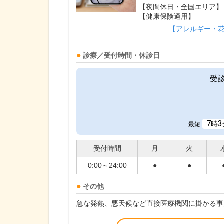
【夜間休日・全国エリア】
【健康保険適用】
【アレルギー・
診療／受付時間・休診日
受
7
3
時
最短
受付時間
月
火
0:00～24:00
●
●
その他
急な発熱、悪天候など直接医療機関に掛かる事