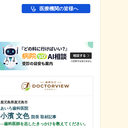
医療機関の皆様へ
医師(ドクター)の
鹿児島県鹿児島市
鹿児島県鹿児島市
あいろ歯科医院
植村病院
小濱 文色
川名 英世
院長
取材記事
歯科医師を志したきっかけを教えてください。
貴院は地域の「