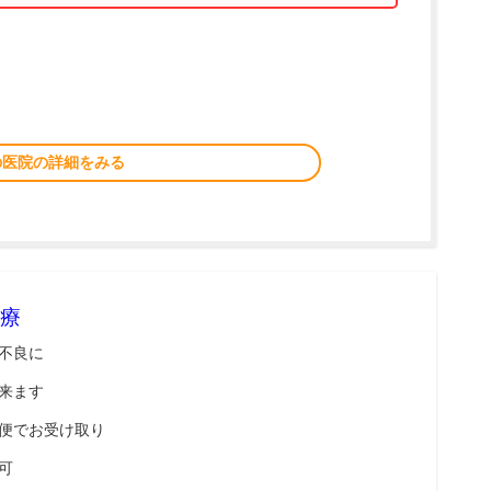
の医院の詳細をみる
療
不良に
来ます
便でお受け取り
可