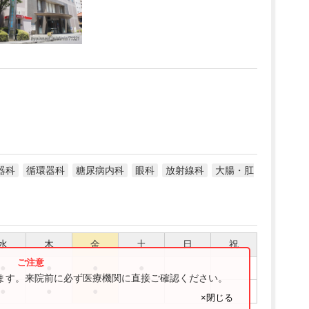
器科
循環器科
糖尿病内科
眼科
放射線科
大腸・肛
水
木
金
土
日
祝
●
●
●
●
ります。来院前に必ず医療機関に直接ご確認ください。
●
●
●
×閉じる