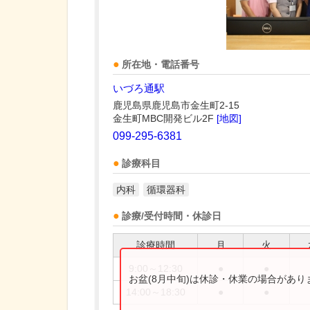
所在地・電話番号
いづろ通駅
鹿児島県鹿児島市金生町2-15
金生町MBC開発ビル2F
[地図]
099-295-6381
診療科目
内科
循環器科
診療/受付時間・休診日
診療時間
月
火
9:00～12:30
●
●
お盆(8月中旬)は休診・休業の場合があ
14:00～18:30
●
●