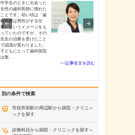
ですね。
中学生のときに出会った
「どんな病気や
女性の歯科医師に憧れた
まずに年中無休
ことです。幼い頃は「歯
という初代理事
科医師は男性がする仕
シーを受け継ぎ
事」というイメージをも
手が動かなくな
っていたのですが、その
「頬が腫れて痛
先生の治療を受けたこと
った当院では専
で認識が変わりました。
者さんも応急的
子どもにとって歯科医院
し、速やかに近
は敬…
>>記事全文を読む
医をご…
別の条件で検索
市役所前駅の周辺駅から病院・クリニ
ックを探す
診療科目から病院・クリニックを探す