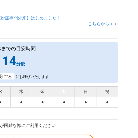
花粉症専門外来】はじめました！
こちらから＞＞
診までの目安時間
14
分後
分ごろ
にお呼びいたします
水
木
金
土
日
祝
●
●
●
●
●
●
が困難な際にご利用ください