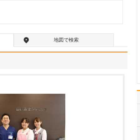
い。
小学生のとき、グループ
学習で青年海外協力隊に
ついて調べたことがあり
ました。そのなかで、懸
命に働き人を助ける医師
地図で検索
の存在を知り、私もその
ように人を助ける仕事に
就きたいと思うようにな
りました。その頃はまだ
「…
>>記事全文を読む