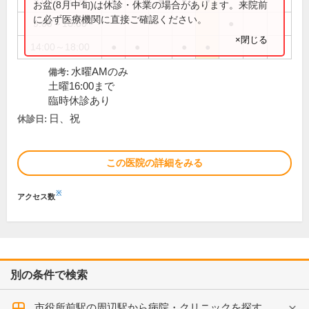
9:00～12:30
●
●
●
●
●
お盆(8月中旬)は休診・休業の場合があります。来院前
に必ず医療機関に直接ご確認ください。
9:00～16:00
●
×閉じる
14:00～18:00
●
●
●
●
水曜AMのみ
備考:
土曜16:00まで
臨時休診あり
日、祝
休診日:
この医院の詳細をみる
※
アクセス数
別の条件で検索
市役所前駅の周辺駅から病院・クリニックを探す