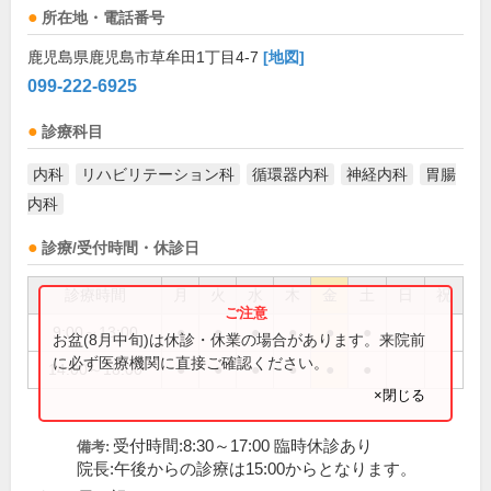
所在地・電話番号
鹿児島県鹿児島市草牟田1丁目4-7
[地図]
099-222-6925
診療科目
内科
リハビリテーション科
循環器内科
神経内科
胃腸
内科
診療/受付時間・休診日
診療時間
月
火
水
木
金
土
日
祝
9:00～13:00
●
●
●
●
●
●
お盆(8月中旬)は休診・休業の場合があります。来院前
に必ず医療機関に直接ご確認ください。
14:00～18:00
●
●
●
●
●
●
×閉じる
受付時間:8:30～17:00 臨時休診あり
備考:
院長:午後からの診療は15:00からとなります。