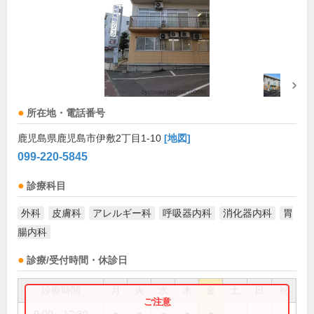
所在地・電話番号
鹿児島県鹿児島市伊敷2丁目1-10
[地図]
099-220-5845
診療科目
外科
皮膚科
アレルギー科
呼吸器内科
消化器内科
胃
腸内科
診療/受付時間・休診日
診療時間
月
火
水
木
金
土
日
祝