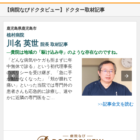
【病院なびドクタビュー】ドクター取材記事
鹿児島県鹿児島市
植村病院
川名 英世
院長
取材記事
貴院は地域の「駆け込み寺」のような存在なのですね。
「どんな病気やケガも拒まずに年
中無休で診る」という初代理事長
のポリシーを受け継ぎ、「急に手
が動かなくなった」「頬が腫れて
痛い」といった当院では専門外の
患者さんも応急的に診療し、速や
かに近隣の専門医をご…
>>記事全文を読む