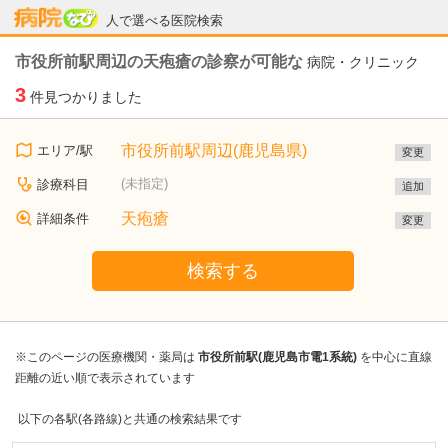
病院なび
人で選べる医院検索
市役所前駅周辺の天疱瘡の診察が可能な
病院・クリニック
3
件見つかりました
市役所前駅周辺(鹿児島県)
エリア/駅
変更
(未指定)
診療科目
追加
天疱瘡
詳細条件
変更
検索する
※このページの医療機関・薬局は
市役所前駅(鹿児島市電1系統)
を中心に直線
距離の近い順で表示されています
以下の各駅(各路線)と共通の検索結果です