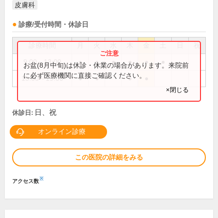
皮膚科
診療/受付時間・休診日
診療時間
月
火
水
木
金
土
日
祝
9:00～13:00
●
●
●
●
●
●
お盆(8月中旬)は休診・休業の場合があります。来院前
に必ず医療機関に直接ご確認ください。
15:00～19:00
●
●
●
●
×閉じる
日、祝
休診日:
オンライン診療
この医院の詳細をみる
※
アクセス数