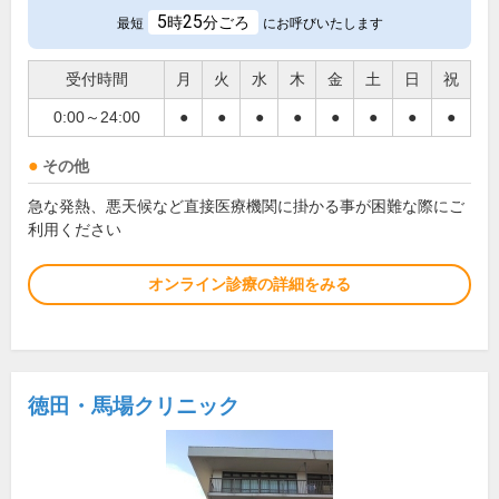
5
25
時
分ごろ
最短
にお呼びいたします
受付時間
月
火
水
木
金
土
日
祝
0:00～24:00
●
●
●
●
●
●
●
●
その他
急な発熱、悪天候など直接医療機関に掛かる事が困難な際にご
利用ください
オンライン診療の詳細をみる
徳田・馬場クリニック