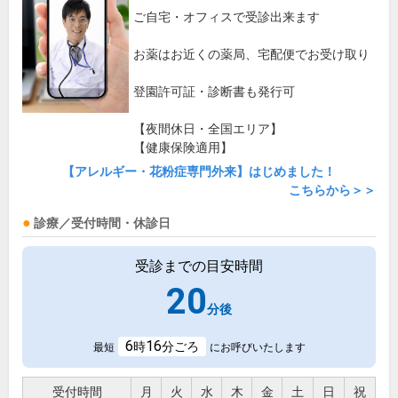
ご自宅・オフィスで受診出来ます
お薬はお近くの薬局、宅配便でお受け取り
登園許可証・診断書も発行可
【夜間休日・全国エリア】
【健康保険適用】
【アレルギー・花粉症専門外来】はじめました！
こちらから＞＞
診療／受付時間・休診日
受診までの目安時間
20
分後
6
16
時
分ごろ
最短
にお呼びいたします
受付時間
月
火
水
木
金
土
日
祝