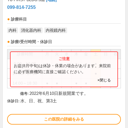
099-814-7255
診療科目
内科
消化器内科
内視鏡内科
診療/受付時間・休診日
診療時間
月
火
水
木
金
土
日
祝
9:00～12:30
●
●
●
●
●
お盆(8月中旬)は休診・休業の場合があります。来院前
に必ず医療機関に直接ご確認ください。
14:00～17:00
●
×閉じる
14:00～18:30
●
●
●
●
2022年6月10日新規開業です。
備考:
水、日、祝、第3土
休診日:
この医院の詳細をみる