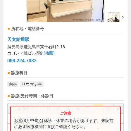
所在地・電話番号
天文館通駅
鹿児島県鹿児島市東千石町2-18
カゴシマ旭ビル3階
[地図]
099-224-7083
診療科目
内科
リウマチ科
診療/受付時間・休診日
診療時間
月
火
水
木
金
土
日
祝
9:15～12:00
●
●
●
●
お盆(8月中旬)は休診・休業の場合があります。来院前
に必ず医療機関に直接ご確認ください。
9:15～12:30
●
●