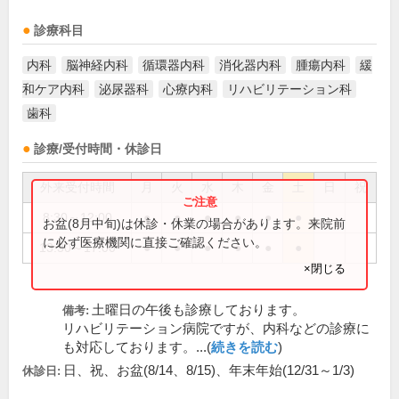
診療科目
内科
脳神経内科
循環器内科
消化器内科
腫瘍内科
緩
和ケア内科
泌尿器科
心療内科
リハビリテーション科
歯科
診療/受付時間・休診日
外来受付時間
月
火
水
木
金
土
日
祝
8:30～12:00
●
●
●
●
●
●
お盆(8月中旬)は休診・休業の場合があります。来院前
に必ず医療機関に直接ご確認ください。
13:30～17:00
●
●
●
●
●
●
×閉じる
土曜日の午後も診療しております。
備考:
リハビリテーション病院ですが、内科などの診療に
も対応しております。...(
続きを読む
)
日、祝、お盆(8/14、8/15)、年末年始(12/31～1/3)
休診日: