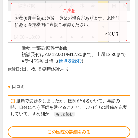
診療時間
月
火
水
木
金
土
日
祝
9:00～12:30
●
●
●
●
●
お盆(8月中旬)は休診・休業の場合があります。来院前
に必ず医療機関に直接ご確認ください。
9:00～13:00
●
×閉じる
14:00～18:00
●
●
●
●
●
一部診療科予約制
備考:
初診受付はAM12:00 PM17:30まで、土曜12:30まで
●受付/診療日時...(
続きを読む
)
日、祝 ※臨時休診あり
休診日:
口コミ
腰痛で受診をしましたが、医師が何名かいて、再診の
時、自分に合う医師を選べることと、リハビリの設備が充実
していて、きめ細か...
もっと読む
この医院の詳細をみる