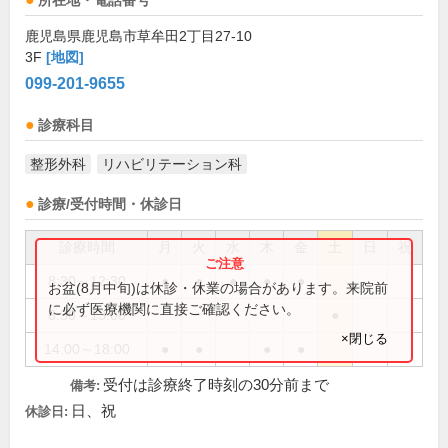
所在地・電話番号
鹿児島県鹿児島市草牟田2丁目27-10
3F
[地図]
099-201-9655
診療科目
整形外科
リハビリテーション科
診療/受付時間・休診日
診療時間
月
火
水
木
金
土
日
祝
8:30～12:30
●
●
●
●
●
お盆(8月中旬)は休診・休業の場合があります。来院前
に必ず医療機関に直接ご確認ください。
8:30～13:00
●
×閉じる
14:00～18:00
●
●
●
●
受付は診療終了時刻の30分前まで
備考:
日、祝
休診日: