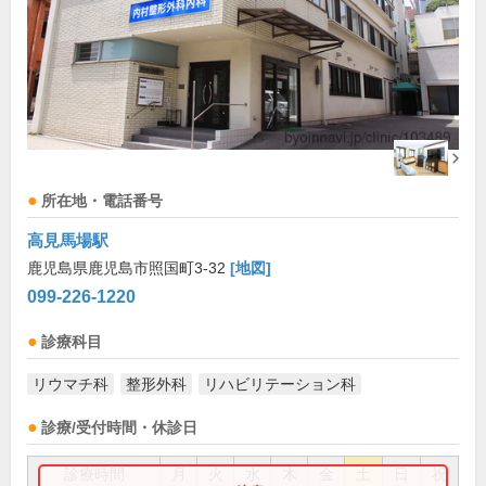
所在地・電話番号
高見馬場駅
鹿児島県鹿児島市照国町3-32
[地図]
099-226-1220
診療科目
リウマチ科
整形外科
リハビリテーション科
診療/受付時間・休診日
診療時間
月
火
水
木
金
土
日
祝