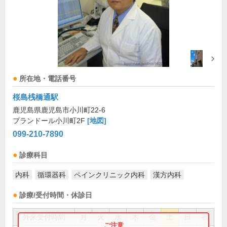
所在地・電話番号
桜島桟橋通駅
鹿児島県鹿児島市小川町22-6
プランドール小川町2F
[地図]
099-210-7890
診療科目
内科
循環器科
ペインクリニック内科
漢方内科
診療/受付時間・休診日
外来受付時間
月
火
水
木
金
土
日
祝