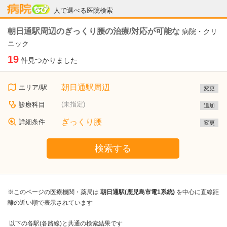
病院なび
人で選べる医院検索
朝日通駅周辺のぎっくり腰の治療/対応が可能な
病院・クリ
ニック
19
件見つかりました
朝日通駅周辺
エリア/駅
変更
(未指定)
診療科目
追加
ぎっくり腰
詳細条件
変更
検索する
※このページの医療機関・薬局は
朝日通駅(鹿児島市電1系統)
を中心に直線距
離の近い順で表示されています
以下の各駅(各路線)と共通の検索結果です