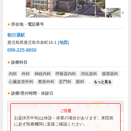
所在地・電話番号
朝日通駅
鹿児島県鹿児島市泉町16-1
[地図]
099-225-8650
診療科目
内科
外科
神経内科
呼吸器内科
消化器科
循環器科
心臓血管外科
整形外科
肛門科
眼科
...
もっと見る
診療/受付時間・休診日
外来受付時間
月
火
水
木
金
土
日
祝
8:30～13:00
●
●
●
●
●
●
お盆(8月中旬)は休診・休業の場合があります。来院前
に必ず医療機関に直接ご確認ください。
14:00～17:30
●
●
●
●
●
●