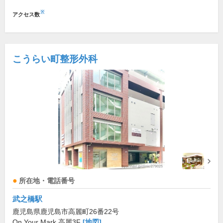
※
アクセス数
こうらい町整形外科
所在地・電話番号
武之橋駅
鹿児島県鹿児島市高麗町26番22号
On Your Mark 高麗3F
[地図]