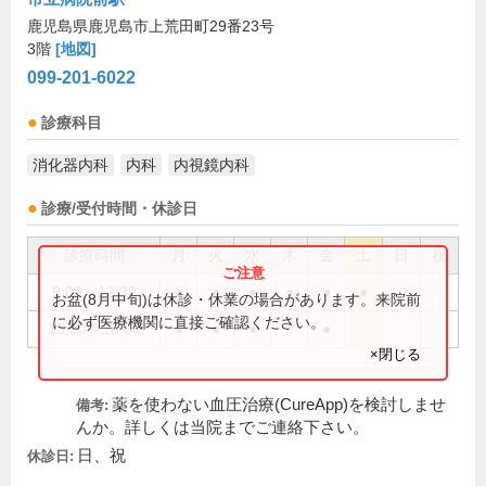
鹿児島県鹿児島市上荒田町29番23号
3階
[地図]
099-201-6022
診療科目
消化器内科
内科
内視鏡内科
診療/受付時間・休診日
診療時間
月
火
水
木
金
土
日
祝
9:00～12:30
●
●
●
●
●
●
お盆(8月中旬)は休診・休業の場合があります。来院前
に必ず医療機関に直接ご確認ください。
15:30～18:00
●
●
●
●
×閉じる
薬を使わない血圧治療(CureApp)を検討しませ
備考:
んか。詳しくは当院までご連絡下さい。
日、祝
休診日: