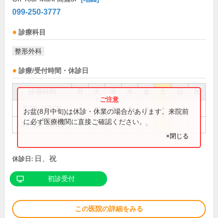
099-250-3777
診療科目
整形外科
診療/受付時間・休診日
診療時間
月
火
水
木
金
土
日
祝
8:30～12:00
●
●
●
●
●
●
お盆(8月中旬)は休診・休業の場合があります。来院前
に必ず医療機関に直接ご確認ください。
14:30～18:00
●
●
●
●
×閉じる
日、祝
休診日:
初診受付
この医院の詳細をみる