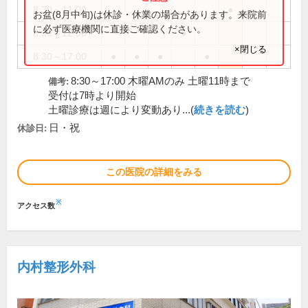
8:30～11:00
●
お盆(8月中旬)は休診・休業の場合があります。来院前
に必ず医療機関に直接ご確認ください。
8:30～12:00
●
×閉じる
8:30～17:00
●
●
●
●
8:30～17:00 木曜AMのみ 土曜11時まで
備考:
受付は7時より開始
土曜診療は週により変動あり...(
続きを読む
)
日・祝
休診日:
この医院の詳細をみる
※
アクセス数
内村整形外科