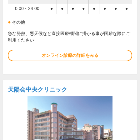
0:00～24:00
●
●
●
●
●
●
●
●
その他
急な発熱、悪天候など直接医療機関に掛かる事が困難な際にご
利用ください
オンライン診療の詳細をみる
天陽会中央クリニック