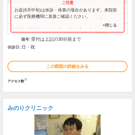
9:00～13:00
●
●
●
●
●
●
お盆(8月中旬)は休診・休業の場合があります。来院前
に必ず医療機関に直接ご確認ください。
14:00～18:00
●
×閉じる
14:30～18:30
●
●
●
●
受付は上記の30分前まで
備考:
日・祝
休診日:
この医院の詳細をみる
※
アクセス数
みのりクリニック