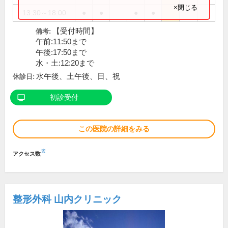
×閉じる
13:30～18:00
●
●
●
●
【受付時間】
備考:
午前:11:50まで
午後:17:50まで
水・土:12:20まで
水午後、土午後、日、祝
休診日:
初診受付
この医院の詳細をみる
※
アクセス数
整形外科 山内クリニック