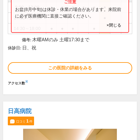
9:00～13:00
●
●
●
●
●
●
お盆(8月中旬)は休診・休業の場合があります。来院前
に必ず医療機関に直接ご確認ください。
14:30～17:30
●
×閉じる
14:30～18:00
●
●
●
●
木曜AMのみ 土曜17:30まで
備考:
日、祝
休診日:
この医院の詳細をみる
※
アクセス数
日高病院
1
口コミ
件