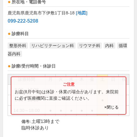
所在地・電話番号
鹿児島県鹿児島市下伊敷1丁目8-18
[地図]
099-222-5208
診療科目
整形外科
リハビリテーション科
リウマチ科
内科
循環
器内科
診療/受付時間・休診日
診療時間
月
火
水
木
金
土
日
祝
9:00～12:30
●
●
●
●
●
お盆(8月中旬)は休診・休業の場合があります。来院前
に必ず医療機関に直接ご確認ください。
9:00～13:00
●
×閉じる
14:30～18:00
●
●
●
●
●
土曜13時まで
備考:
臨時休診あり