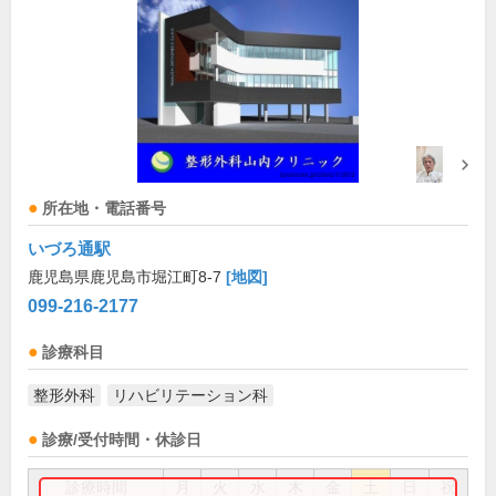
所在地・電話番号
いづろ通駅
鹿児島県鹿児島市堀江町8-7
[地図]
099-216-2177
診療科目
整形外科
リハビリテーション科
診療/受付時間・休診日
診療時間
月
火
水
木
金
土
日
祝