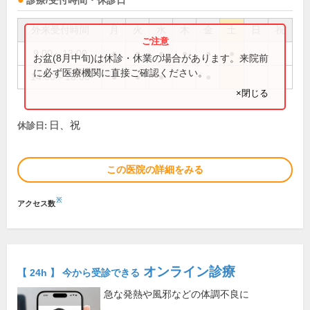
診療/受付時間・休診日
外来受付時間
月
火
水
木
金
土
日
祝
9:00～13:00
●
●
●
●
●
●
お盆(8月中旬)は休診・休業の場合があります。来院前
に必ず医療機関に直接ご確認ください。
14:00～18:00
●
●
●
●
×閉じる
日、祝
休診日:
この医院の詳細をみる
※
アクセス数
オンライン診療
【 24h 】 今から受診できる
急な発熱や風邪などの体調不良に