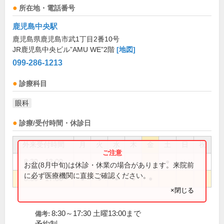
所在地・電話番号
鹿児島中央駅
鹿児島県鹿児島市武1丁目2番10号
JR鹿児島中央ビル”AMU WE”2階
[地図]
099-286-1213
診療科目
眼科
診療/受付時間・休診日
外来受付時間
月
火
水
木
金
土
日
祝
8:30～13:00
●
お盆(8月中旬)は休診・休業の場合があります。来院前
に必ず医療機関に直接ご確認ください。
8:30～17:30
●
●
●
●
●
×閉じる
8:30～17:30 土曜13:00まで
備考: