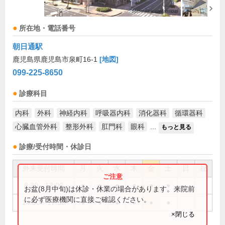
所在地・電話番号
朝日通駅
鹿児島県鹿児島市泉町16-1
[地図]
099-225-8650
診療科目
内科
外科
神経内科
呼吸器内科
消化器科
循環器科
心臓血管外科
整形外科
肛門科
眼科
...
もっと見る
診療/受付時間・休診日
外来受付時間
月
火
水
木
金
土
日
祝
8:30～13:00
●
●
●
●
●
●
お盆(8月中旬)は休診・休業の場合があります。来院前
に必ず医療機関に直接ご確認ください。
14:00～17:30
●
●
●
●
●
●
×閉じる