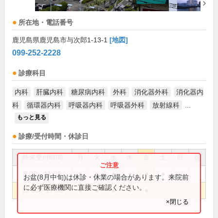
所在地・電話番号
鹿児島県鹿児島市与次郎1-13-1
[地図]
099-252-2228
診療科目
内科
肝臓内科
糖尿病内科
外科
消化器外科
消化器内
科
循環器内科
呼吸器内科
呼吸器外科
放射線科
...
もっと見る
診療/受付時間・休診日
外来受付時間
月
火
水
木
金
土
日
祝
8:00～11:30
●
●
●
●
●
●
お盆(8月中旬)は休診・休業の場合があります。来院前
に必ず医療機関に直接ご確認ください。
13:00～17:00
●
●
●
●
●
×閉じる