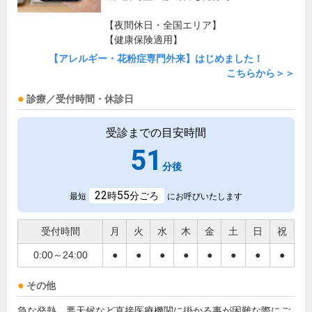
【夜間休日・全国エリア】
【健康保険適用】
【アレルギー・花粉症専門外来】はじめました！
こちらから＞＞
診療／受付時間・休診日
受診までの目安時間
51
分後
22
55
時
分ごろ
最短
にお呼びいたします
受付時間
月
火
水
木
金
土
日
祝
0:00～24:00
●
●
●
●
●
●
●
●
その他
急な発熱、悪天候など直接医療機関に掛かる事が困難な際にご