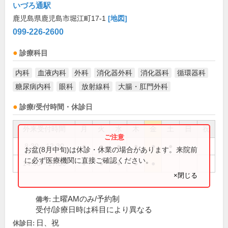
いづろ通駅
鹿児島県鹿児島市堀江町17-1
[地図]
099-226-2600
診療科目
内科
血液内科
外科
消化器外科
消化器科
循環器科
糖尿病内科
眼科
放射線科
大腸・肛門外科
診療/受付時間・休診日
外来受付時間
月
火
水
木
金
土
日
祝
8:30～12:30
●
●
●
●
●
●
お盆(8月中旬)は休診・休業の場合があります。来院前
に必ず医療機関に直接ご確認ください。
14:00～17:30
●
●
●
●
●
×閉じる
土曜AMのみ/予約制
備考:
受付/診療日時は科目により異なる
日、祝
休診日: