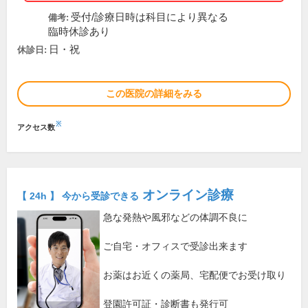
受付/診療日時は科目により異なる
備考:
臨時休診あり
日・祝
休診日:
この医院の詳細をみる
※
アクセス数
オンライン診療
【 24h 】 今から受診できる
急な発熱や風邪などの体調不良に
ご自宅・オフィスで受診出来ます
お薬はお近くの薬局、宅配便でお受け取り
登園許可証・診断書も発行可