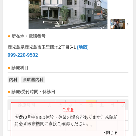
所在地・電話番号
鹿児島県鹿児島市玉里団地2丁目5-1
[地図]
099-220-9502
診療科目
内科
循環器内科
診療/受付時間・休診日
診療時間
月
火
水
木
金
土
日
祝
9:00～12:30
●
●
●
●
●
●
お盆(8月中旬)は休診・休業の場合があります。来院前
に必ず医療機関に直接ご確認ください。
14:30～17:30
●
●
●
●
×閉じる