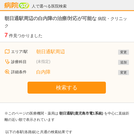
病院なび
人で選べる医院検索
朝日通駅周辺の白内障の治療/対応が可能な
病院・クリニッ
ク
7
件見つかりました
朝日通駅周辺
エリア/駅
変更
(未指定)
診療科目
追加
白内障
詳細条件
変更
検索する
※このページの医療機関・薬局は
朝日通駅(鹿児島市電1系統)
を中心に直線距
離の近い順で表示されています
以下の各駅(各路線)と共通の検索結果です