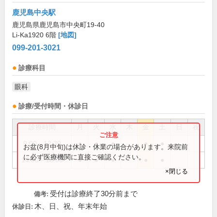
鹿児島中央駅
鹿児島県鹿児島市中央町19-40
Li-Ka1920 6階
[地図]
099-201-3021
診療科目
眼科
診療/受付時間・休診日
診療時間
月
火
水
木
金
土
日
祝
9:00～12:30
●
●
●
●
●
お盆(8月中旬)は休診・休業の場合があります。来院前
に必ず医療機関に直接ご確認ください。
14:00～18:00
●
●
●
●
●
×閉じる
受付は診療終了30分前まで
備考:
木、日、祝、年末年始
休診日: