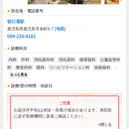
所在地・電話番号
朝日通駅
鹿児島県鹿児島市泉町6-7
[地図]
099-226-8181
診療科目
内科
外科
消化器外科
消化器科
循環器科
心臓血管外
科
整形外科
眼科
リハビリテーション科
放射線科
...
もっと見る
診療/受付時間・休診日
外来受付時間
月
火
水
木
金
土
日
祝
8:30～13:00
●
●
●
●
●
●
お盆(8月中旬)は休診・休業の場合があります。来院前
に必ず医療機関に直接ご確認ください。
14:00～17:30
●
●
●
●
●
●
×閉じる