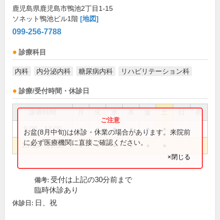
鹿児島県鹿児島市鴨池2丁目1-15
ソネット鴨池ビル1階
[地図]
099-256-7788
診療科目
内科
内分泌内科
糖尿病内科
リハビリテーション科
診療/受付時間・休診日
診療時間
月
火
水
木
金
土
日
祝
9:00～13:00
●
●
●
●
●
●
お盆(8月中旬)は休診・休業の場合があります。来院前
に必ず医療機関に直接ご確認ください。
15:00～19:00
●
●
●
●
●
●
×閉じる
受付は上記の30分前まで
備考:
臨時休診あり
日、祝
休診日: