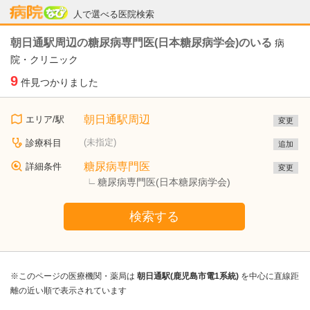
病院なび
人で選べる医院検索
朝日通駅周辺の糖尿病専門医(日本糖尿病学会)のいる
病
院・クリニック
9
件見つかりました
朝日通駅周辺
エリア/駅
変更
(未指定)
診療科目
追加
糖尿病専門医
詳細条件
変更
糖尿病専門医(日本糖尿病学会)
検索する
※このページの医療機関・薬局は
朝日通駅(鹿児島市電1系統)
を中心に直線距
離の近い順で表示されています