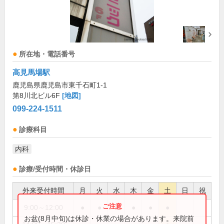
所在地・電話番号
高見馬場駅
鹿児島県鹿児島市東千石町1-1
第8川北ビル6F
[地図]
099-224-1511
診療科目
内科
診療/受付時間・休診日
外来受付時間
月
火
水
木
金
土
日
祝
9:00～12:00
●
●
●
●
●
●
お盆(8月中旬)は休診・休業の場合があります。来院前