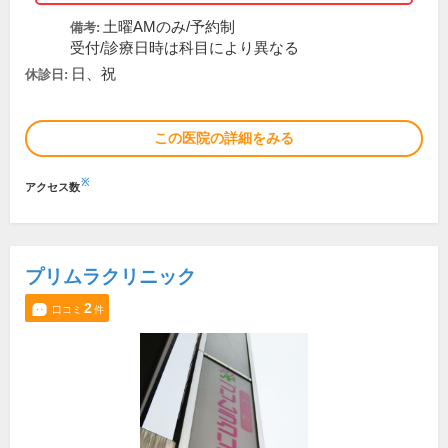
土曜AMのみ/予約制
備考:
受付/診療日時は科目により異なる
日、祝
休診日:
この医院の詳細をみる
※
アクセス数
プリムラクリニック
2
口コミ
件