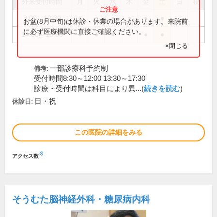
外来受付時間
月
火
水
木
金
土
日
祝
9:00～12:30
●
●
●
●
●
●
お盆(8月中旬)は休診・休業の場合があります。来院前
に必ず医療機関に直接ご確認ください。
14:00～18:00
●
●
●
●
●
●
×閉じる
一部診療科予約制
備考:
受付時間8:30～12:00 13:30～17:30
診療・受付時間は科目により異...(
続きを読む
)
日・祝
休診日:
この医院の詳細をみる
※
アクセス数
そうむた脳神経外科・糖尿病内科