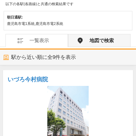
以下の各駅(各路線)と共通の検索結果です
朝日通駅:
鹿児島市電1系統,鹿児島市電2系統
一覧表示
地図で検索
駅から近い順に全
9
件を表示
いづろ今村病院