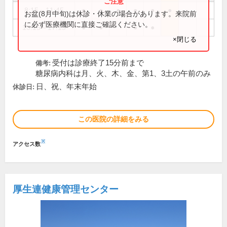
8:15～11:45
●
●
●
●
●
●
お盆(8月中旬)は休診・休業の場合があります。来院前
に必ず医療機関に直接ご確認ください。
13:15～17:15
●
●
●
●
×閉じる
受付は診療終了15分前まで
備考:
糖尿病内科は月、火、木、金、第1、3土の午前のみ
日、祝、年末年始
休診日:
この医院の詳細をみる
※
アクセス数
厚生連健康管理センター