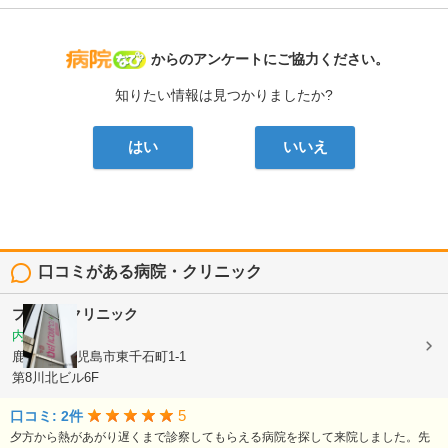
病院なび
からのアンケートにご協力ください。
知りたい情報は見つかりましたか?
はい
いいえ
口コミがある病院・クリニック
プリムラクリニック
内科
鹿児島県鹿児島市東千石町1-1
第8川北ビル6F
5
口コミ: 2件
夕方から熱があがり遅くまで診察してもらえる病院を探して来院しました。先