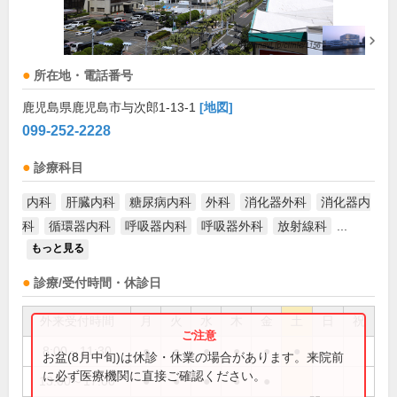
所在地・電話番号
鹿児島県鹿児島市与次郎1-13-1
[地図]
099-252-2228
診療科目
内科
肝臓内科
糖尿病内科
外科
消化器外科
消化器内
科
循環器内科
呼吸器内科
呼吸器外科
放射線科
...
もっと見る
診療/受付時間・休診日
外来受付時間
月
火
水
木
金
土
日
祝
8:00～11:30
●
●
●
●
●
●
お盆(8月中旬)は休診・休業の場合があります。来院前
に必ず医療機関に直接ご確認ください。
13:00～17:00
●
●
●
●
●