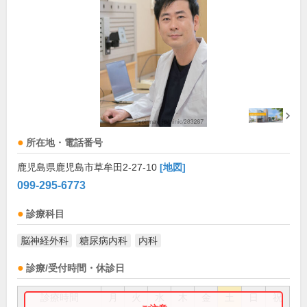
所在地・電話番号
鹿児島県鹿児島市草牟田2-27-10
[地図]
099-295-6773
診療科目
脳神経外科
糖尿病内科
内科
診療/受付時間・休診日
診療時間
月
火
水
木
金
土
日
祝