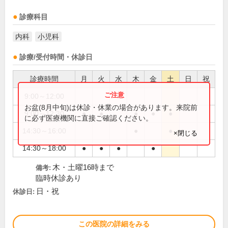
診療科目
内科
小児科
診療/受付時間・休診日
診療時間
月
火
水
木
金
土
日
祝
9:00～12:00
●
お盆(8月中旬)は休診・休業の場合があります。来院前
9:00～12:30
●
●
●
●
●
に必ず医療機関に直接ご確認ください。
14:30～16:00
●
●
×閉じる
14:30～18:00
●
●
●
●
木・土曜16時まで
備考:
臨時休診あり
日・祝
休診日:
この医院の詳細をみる