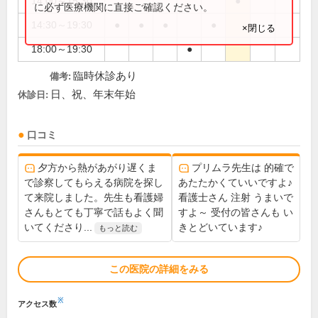
14:00～15:30
●
に必ず医療機関に直接ご確認ください。
14:30～19:30
●
●
●
●
×閉じる
18:00～19:30
●
臨時休診あり
備考:
日、祝、年末年始
休診日:
口コミ
夕方から熱があがり遅くま
プリムラ先生は 的確で
で診察してもらえる病院を探し
あたたかくていいですよ♪
て来院しました。先生も看護婦
看護士さん 注射 うまいで
さんもとても丁寧で話もよく聞
すよ～ 受付の皆さんも い
いてくださり...
きとどいています♪
もっと読む
この医院の詳細をみる
※
アクセス数