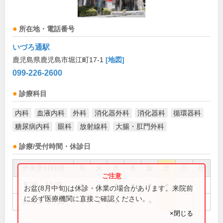
所在地・電話番号
いづろ通駅
鹿児島県鹿児島市堀江町17-1
[地図]
099-226-2600
診療科目
内科
血液内科
外科
消化器外科
消化器科
循環器科
糖尿病内科
眼科
放射線科
大腸・肛門外科
診療/受付時間・休診日
外来受付時間
月
火
水
木
金
土
日
祝
8:30～12:30
●
●
●
●
●
●
お盆(8月中旬)は休診・休業の場合があります。来院前
に必ず医療機関に直接ご確認ください。
14:00～17:30
●
●
●
●
●
×閉じる