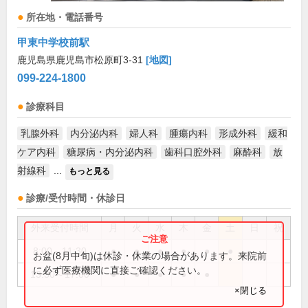
所在地・電話番号
甲東中学校前駅
鹿児島県鹿児島市松原町3-31
[地図]
099-224-1800
診療科目
乳腺外科
内分泌内科
婦人科
腫瘍内科
形成外科
緩和
ケア内科
糖尿病・内分泌内科
歯科口腔外科
麻酔科
放
射線科
...
もっと見る
診療/受付時間・休診日
外来受付時間
月
火
水
木
金
土
日
祝
8:00～11:30
●
●
●
●
●
●
お盆(8月中旬)は休診・休業の場合があります。来院前
に必ず医療機関に直接ご確認ください。
13:30～17:00
●
●
●
●
●
×閉じる