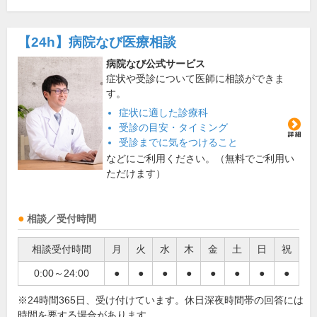
【24h】
病院なび医療相談
病院なび公式サービス
症状や受診について医師に相談ができま
す。
症状に適した診療科
受診の目安・タイミング
受診までに気をつけること
などにご利用ください。（無料でご利用い
ただけます）
相談／受付時間
相談受付時間
月
火
水
木
金
土
日
祝
0:00～24:00
●
●
●
●
●
●
●
●
※24時間365日、受け付けています。休日深夜時間帯の回答には
時間を要する場合があります。