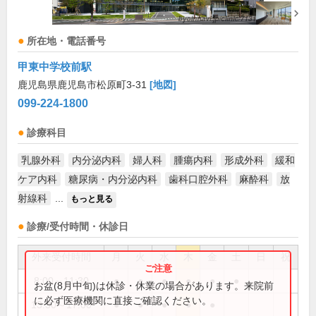
所在地・電話番号
甲東中学校前駅
鹿児島県鹿児島市松原町3-31
[地図]
099-224-1800
診療科目
乳腺外科
内分泌内科
婦人科
腫瘍内科
形成外科
緩和
ケア内科
糖尿病・内分泌内科
歯科口腔外科
麻酔科
放
射線科
...
もっと見る
診療/受付時間・休診日
外来受付時間
月
火
水
木
金
土
日
祝
8:00～11:30
●
●
●
●
●
●
お盆(8月中旬)は休診・休業の場合があります。来院前
に必ず医療機関に直接ご確認ください。
13:30～17:00
●
●
●
●
●