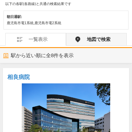
以下の各駅(各路線)と共通の検索結果です
朝日通駅:
鹿児島市電1系統,鹿児島市電2系統
一覧表示
地図で検索
駅から近い順に全
8
件を表示
相良病院