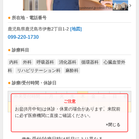
所在地・電話番号
鹿児島県鹿児島市伊敷2丁目1-2
[地図]
099-220-1730
診療科目
内科
外科
呼吸器科
消化器科
循環器科
心臓血管外
科
リハビリテーション科
麻酔科
診療/受付時間・休診日
外来受付時間
月
火
水
木
金
土
日
祝
8:00～22:00
●
●
●
●
●
●
お盆(8月中旬)は休診・休業の場合があります。来院前
に必ず医療機関に直接ご確認ください。
×閉じる