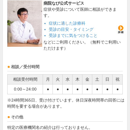
病院なび公式サービス
症状や受診について医師に相談ができま
す。
症状に適した診療科
受診の目安・タイミング
受診までに気をつけること
などにご利用ください。（無料でご利用い
ただけます）
相談／受付時間
相談受付時間
月
火
水
木
金
土
日
祝
0:00～24:00
●
●
●
●
●
●
●
●
※24時間365日、受け付けています。休日深夜時間帯の回答には
時間を要する場合があります。
その他
特定の医療機関名の紹介は行っておりません。