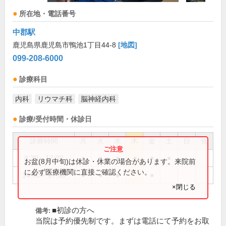
所在地・電話番号
中郡駅
鹿児島県鹿児島市鴨池1丁目44-8
[地図]
099-208-6000
診療科目
内科
リウマチ科
脳神経内科
診療/受付時間・休診日
診療時間
月
火
水
木
金
土
日
祝
8:30～12:30
●
●
●
●
●
●
お盆(8月中旬)は休診・休業の場合があります。来院前
に必ず医療機関に直接ご確認ください。
14:30～17:30
●
●
●
●
×閉じる
■初診の方へ
備考:
当院は予約優先制です。まずは電話にて予約をお取