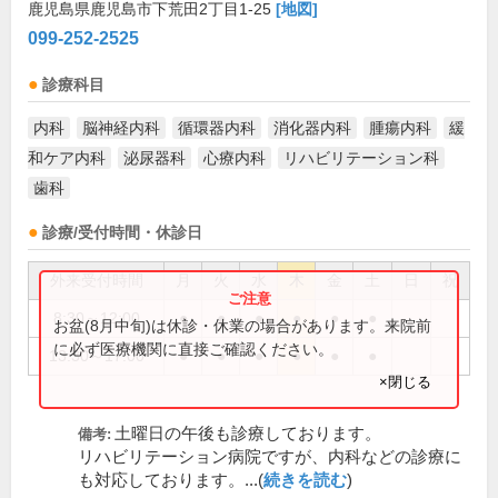
鹿児島県鹿児島市下荒田2丁目1-25
[地図]
099-252-2525
診療科目
内科
脳神経内科
循環器内科
消化器内科
腫瘍内科
緩
和ケア内科
泌尿器科
心療内科
リハビリテーション科
歯科
診療/受付時間・休診日
外来受付時間
月
火
水
木
金
土
日
祝
8:30～12:00
●
●
●
●
●
●
お盆(8月中旬)は休診・休業の場合があります。来院前
に必ず医療機関に直接ご確認ください。
13:30～17:00
●
●
●
●
●
●
×閉じる
土曜日の午後も診療しております。
備考:
リハビリテーション病院ですが、内科などの診療に
も対応しております。...(
続きを読む
)