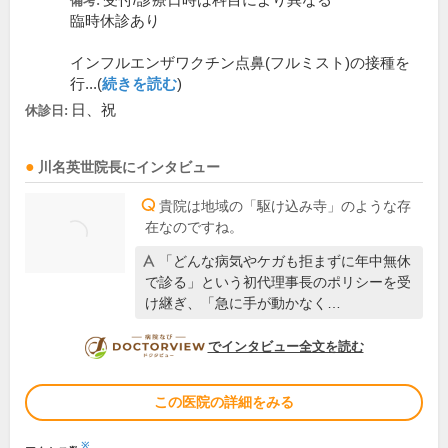
受付/診療日時は科目により異なる
備考:
臨時休診あり
インフルエンザワクチン点鼻(フルミスト)の接種を
行...(
続きを読む
)
日、祝
休診日:
川名英世
院長
にインタビュー
貴院は地域の「駆け込み寺」のような存
在なのですね。
「どんな病気やケガも拒まずに年中無休
で診る」という初代理事長のポリシーを受
け継ぎ、「急に手が動かなく…
DOCTORVIEW
でインタビュー全文を読む
この医院の詳細をみる
※