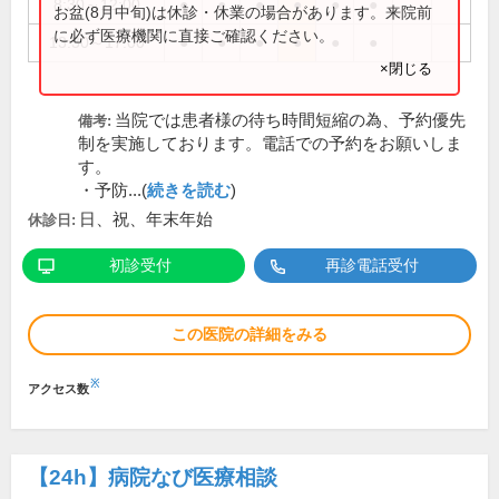
8:30～12:00
●
●
●
●
●
●
お盆(8月中旬)は休診・休業の場合があります。来院前
に必ず医療機関に直接ご確認ください。
13:30～17:00
●
●
●
●
●
●
×閉じる
当院では患者様の待ち時間短縮の為、予約優先
備考:
制を実施しております。電話での予約をお願いしま
す。
・予防...(
続きを読む
)
日、祝、年末年始
休診日:
初診受付
再診電話受付
この医院の詳細をみる
※
アクセス数
【24h】
病院なび医療相談