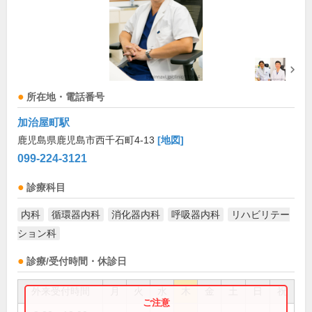
所在地・電話番号
加治屋町駅
鹿児島県鹿児島市西千石町4-13
[地図]
099-224-3121
診療科目
内科
循環器内科
消化器内科
呼吸器内科
リハビリテー
ション科
診療/受付時間・休診日
外来受付時間
月
火
水
木
金
土
日
祝