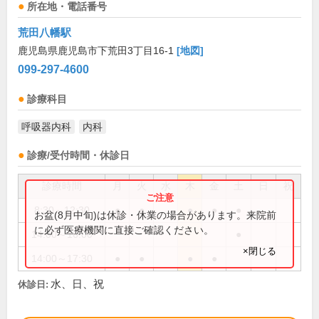
所在地・電話番号
荒田八幡駅
鹿児島県鹿児島市下荒田3丁目16-1
[地図]
099-297-4600
診療科目
呼吸器内科
内科
診療/受付時間・休診日
診療時間
月
火
水
木
金
土
日
祝
8:30～12:30
●
●
●
●
●
お盆(8月中旬)は休診・休業の場合があります。来院前
に必ず医療機関に直接ご確認ください。
14:00～16:00
●
×閉じる
14:00～17:30
●
●
●
●
水、日、祝
休診日: