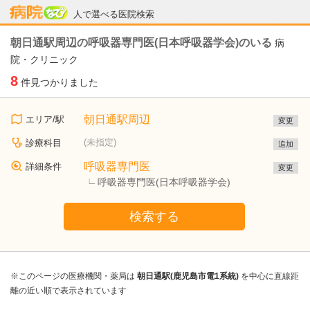
病院なび
人で選べる医院検索
朝日通駅周辺の呼吸器専門医(日本呼吸器学会)のいる
病
院・クリニック
8
件見つかりました
朝日通駅周辺
エリア/駅
変更
(未指定)
診療科目
追加
呼吸器専門医
詳細条件
変更
呼吸器専門医(日本呼吸器学会)
検索する
※このページの医療機関・薬局は
朝日通駅(鹿児島市電1系統)
を中心に直線距
離の近い順で表示されています