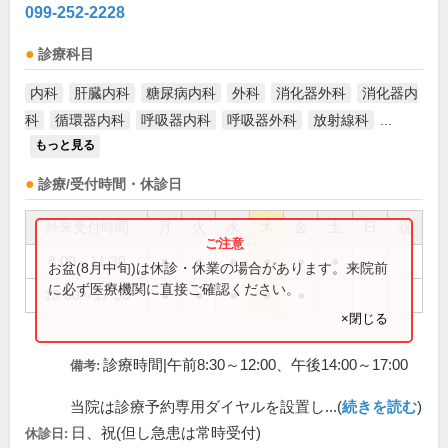
099-252-2228
診療科目
内科
肝臓内科
糖尿病内科
外科
消化器外科
消化器内
科
循環器内科
呼吸器内科
呼吸器外科
放射線科
...
もっと見る
診療/受付時間・休診日
外来受付時間
月
火
水
木
金
土
日
祝
8:00～11:30
●
●
●
●
●
●
お盆(8月中旬)は休診・休業の場合があります。来院前
に必ず医療機関に直接ご確認ください。
13:00～17:00
●
●
●
●
●
×閉じる
診療時間|午前8:30～12:00、午後14:00～17:00
備考:
当院は診療予約専用ダイヤルを設置し...(
続きを読む
)
日、祝(但し急患は常時受付)
休診日: