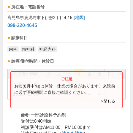
所在地・電話番号
鹿児島県鹿児島市下伊敷2丁目4-15
[地図]
099-220-4645
診療科目
内科
精神科
神経内科
診療/受付時間・休診日
外来受付時間
月
火
水
木
金
土
日
祝
9:00～12:00
●
●
●
●
●
●
お盆(8月中旬)は休診・休業の場合があります。来院前
に必ず医療機関に直接ご確認ください。
13:30～17:00
●
●
●
●
●
●
×閉じる
一部診療科予約制
備考:
受付は8:40開始
初診受付はAM11:00、PM16:00まで