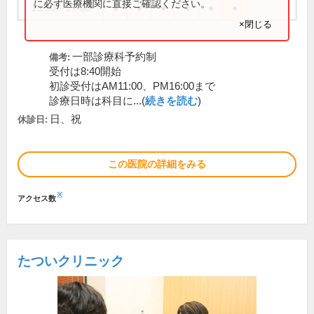
に必ず医療機関に直接ご確認ください。
13:30～17:00
●
●
●
●
●
●
×閉じる
一部診療科予約制
備考:
受付は8:40開始
初診受付はAM11:00、PM16:00まで
診療日時は科目に...(
続きを読む
)
日、祝
休診日:
この医院の詳細をみる
※
アクセス数
たついクリニック