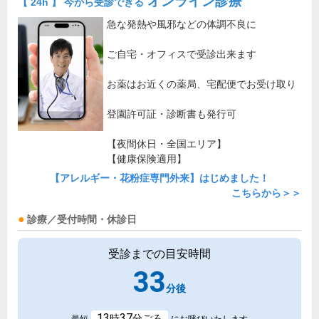
オンライン診療
【 24h 】 今から受診できる
急な発熱や風邪などの体調不良に
ご自宅・オフィスで受診出来ます
お薬はお近くの薬局、宅配便でお受け取り
登園許可証・診断書も発行可
【夜間休日・全国エリア】
【健康保険適用】
【アレルギー・花粉症専門外来】はじめました！
こちらから＞＞
診療／受付時間・休診日
受診までの目安時間
33
分後
13
37
時
分ごろ