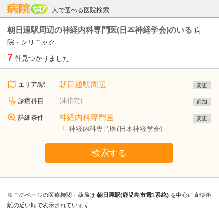
病院なび
人で選べる医院検索
朝日通駅周辺の神経内科専門医(日本神経学会)のいる
病
院・クリニック
7
件見つかりました
朝日通駅周辺
エリア/駅
変更
(未指定)
診療科目
追加
神経内科専門医
詳細条件
変更
神経内科専門医(日本神経学会)
検索する
※このページの医療機関・薬局は
朝日通駅(鹿児島市電1系統)
を中心に直線距
離の近い順で表示されています