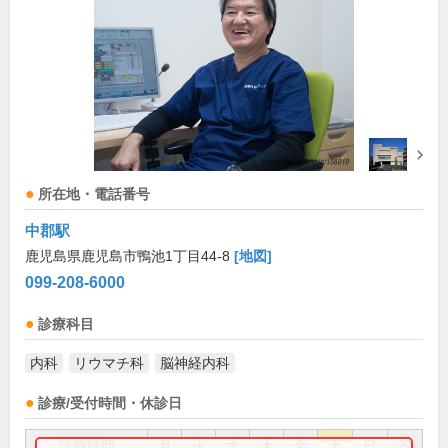
所在地・電話番号
中郡駅
鹿児島県鹿児島市鴨池1丁目44-8
[地図]
099-208-6000
診療科目
内科
リウマチ科
脳神経内科
診療/受付時間・休診日
診療時間
月
火
水
木
金
土
日
祝