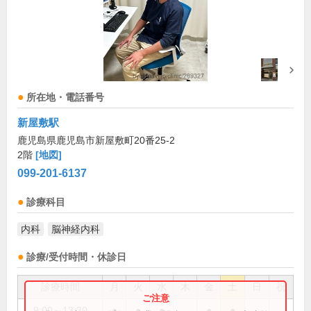
所在地・電話番号
新屋敷駅
鹿児島県鹿児島市新屋敷町20番25-2
2階
[地図]
099-201-6137
診療科目
内科
脳神経内科
診療/受付時間・休診日
診療時間
月
火
水
木
金
土
日
祝
9:00～13:30
●
●
●
●
●