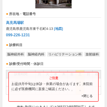
所在地・電話番号
高見馬場駅
鹿児島県鹿児島市東千石町4-13
[地図]
099-226-1231
診療科目
脳神経外科
脳神経内科
リハビリテーション科
放射線科
診療/受付時間・休診日
診療時間
月
火
水
木
金
土
日
祝
9:00～13:00
●
●
●
●
●
●
お盆(8月中旬)は休診・休業の場合があります。来院前
に必ず医療機関に直接ご確認ください。
14:00～18:00
●
●
●
●
●
●
×閉じる