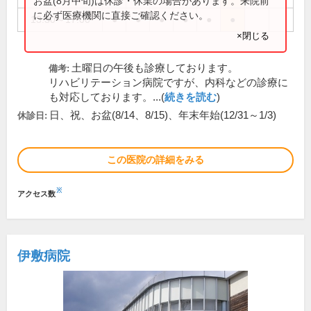
お盆(8月中旬)は休診・休業の場合があります。来院前
に必ず医療機関に直接ご確認ください。
13:30～17:00
●
●
●
●
●
●
×閉じる
土曜日の午後も診療しております。
備考:
リハビリテーション病院ですが、内科などの診療に
も対応しております。...(
続きを読む
)
日、祝、お盆(8/14、8/15)、年末年始(12/31～1/3)
休診日:
この医院の詳細をみる
※
アクセス数
伊敷病院