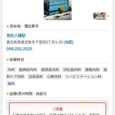
所在地・電話番号
荒田八幡駅
鹿児島県鹿児島市下荒田2丁目1-25
[地図]
099-252-2525
診療科目
内科
脳神経内科
循環器内科
消化器内科
腫瘍内科
緩
和ケア内科
泌尿器科
心療内科
リハビリテーション科
歯科
診療/受付時間・休診日
外来受付時間
月
火
水
木
金
土
日
祝
8:30～12:00
●
●
●
●
●
●