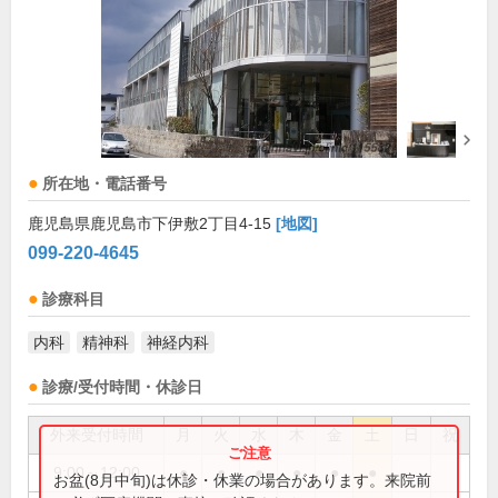
所在地・電話番号
鹿児島県鹿児島市下伊敷2丁目4-15
[地図]
099-220-4645
診療科目
内科
精神科
神経内科
診療/受付時間・休診日
外来受付時間
月
火
水
木
金
土
日
祝
9:00～12:00
●
●
●
●
●
●
お盆(8月中旬)は休診・休業の場合があります。来院前