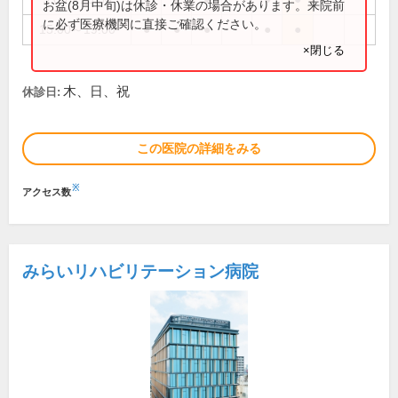
お盆(8月中旬)は休診・休業の場合があります。来院前
に必ず医療機関に直接ご確認ください。
15:00～19:00
●
●
●
●
●
×閉じる
木、日、祝
休診日:
この医院の詳細をみる
※
アクセス数
みらいリハビリテーション病院