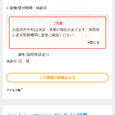
診療/受付時間・休診日
外来受付時間
月
火
水
木
金
土
日
祝
9:00～12:30
●
●
●
●
●
●
お盆(8月中旬)は休診・休業の場合があります。来院前
に必ず医療機関に直接ご確認ください。
13:30～18:00
●
●
●
●
●
●
×閉じる
臨時休診あり
備考:
日、祝
休診日:
この医院の詳細をみる
※
アクセス数