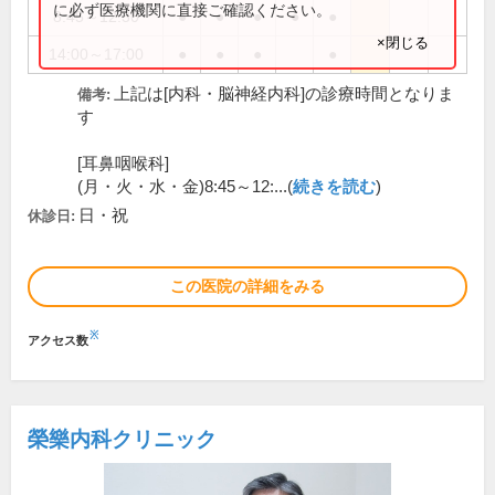
に必ず医療機関に直接ご確認ください。
8:45～12:30
●
●
●
●
●
×閉じる
14:00～17:00
●
●
●
●
上記は[内科・脳神経内科]の診療時間となりま
備考:
す
[耳鼻咽喉科]
(月・火・水・金)8:45～12:...(
続きを読む
)
日・祝
休診日:
この医院の詳細をみる
※
アクセス数
榮樂内科クリニック