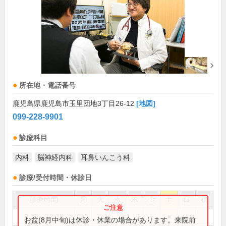
所在地・電話番号
鹿児島県鹿児島市玉里団地3丁目26-12
[地図]
099-228-9901
診療科目
内科
脳神経内科
耳鼻いんこう科
診療/受付時間・休診日
診療時間
月
火
水
木
金
土
日
祝
8:30～12:30
●
お盆(8月中旬)は休診・休業の場合があります。来院前