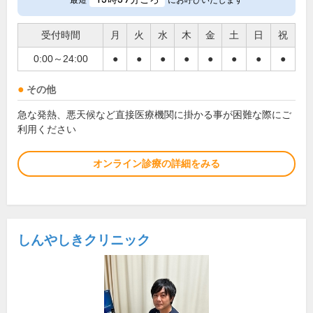
最短
にお呼びいたします
受付時間
月
火
水
木
金
土
日
祝
0:00～24:00
●
●
●
●
●
●
●
●
その他
急な発熱、悪天候など直接医療機関に掛かる事が困難な際にご
利用ください
オンライン診療の詳細をみる
しんやしきクリニック