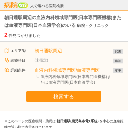
病院なび
人で選べる医院検索
朝日通駅周辺の血液内科領域専門医(日本専門医機構)また
は血液専門医(日本血液学会)のいる
病院・クリニック
2
件見つかりました
朝日通駅周辺
エリア/駅
変更
(未指定)
診療科目
追加
血液内科領域専門医/血液専門医
詳細条件
変更
血液内科領域専門医(日本専門医機構)ま
たは血液専門医(日本血液学会)
検索する
※このページの医療機関・薬局は
朝日通駅(鹿児島市電1系統)
を中心に直線距
離の近い順で表示されています