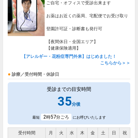
ご自宅・オフィスで受診出来ます
お薬はお近くの薬局、宅配便でお受け取り
登園許可証・診断書も発行可
【夜間休日・全国エリア】
【健康保険適用】
【アレルギー・花粉症専門外来】はじめました！
こちらから＞＞
診療／受付時間・休診日
受診までの目安時間
35
分後
2
57
時
分ごろ
最短
にお呼びいたします
受付時間
月
火
水
木
金
土
日
祝