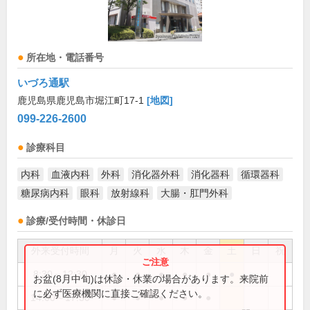
所在地・電話番号
いづろ通駅
鹿児島県鹿児島市堀江町17-1
[地図]
099-226-2600
診療科目
内科
血液内科
外科
消化器外科
消化器科
循環器科
糖尿病内科
眼科
放射線科
大腸・肛門外科
診療/受付時間・休診日
外来受付時間
月
火
水
木
金
土
日
祝
8:30～12:30
●
●
●
●
●
●
お盆(8月中旬)は休診・休業の場合があります。来院前
に必ず医療機関に直接ご確認ください。
14:00～17:30
●
●
●
●
●