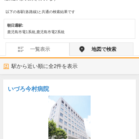
以下の各駅(各路線)と共通の検索結果です
朝日通駅:
鹿児島市電1系統,鹿児島市電2系統
一覧表示
地図で検索
駅から近い順に全
2
件を表示
いづろ今村病院