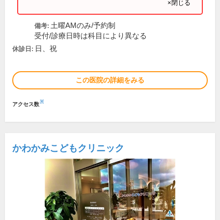
×閉じる
土曜AMのみ/予約制
備考:
受付/診療日時は科目により異なる
日、祝
休診日:
この医院の詳細をみる
※
アクセス数
かわかみこどもクリニック