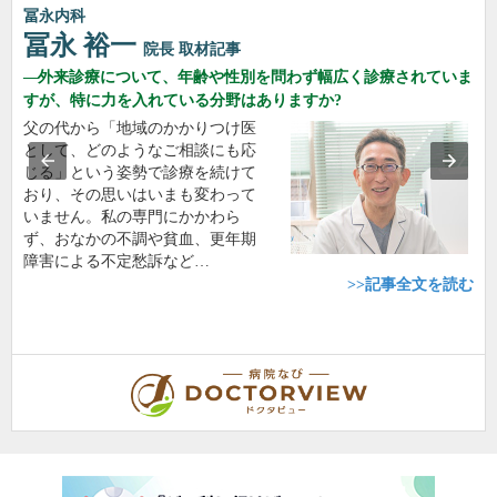
冨永内科
冨永 裕一
院長
取材記事
外来診療について、年齢や性別を問わず幅広く診療されていま
すが、特に力を入れている分野はありますか?
父の代から「地域のかかりつけ医
として、どのようなご相談にも応
じる」という姿勢で診療を続けて
おり、その思いはいまも変わって
いません。私の専門にかかわら
ず、おなかの不調や貧血、更年期
障害による不定愁訴など…
>>記事全文を読む