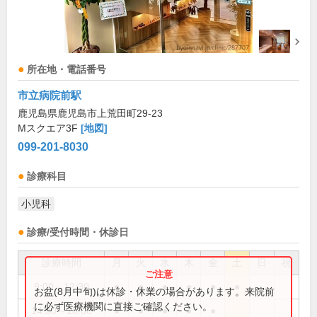
所在地・電話番号
市立病院前駅
鹿児島県鹿児島市上荒田町29-23
Mスクエア3F
[地図]
099-201-8030
診療科目
小児科
診療/受付時間・休診日
診療時間
月
火
水
木
金
土
日
祝
9:00～12:30
●
●
●
●
●
●
お盆(8月中旬)は休診・休業の場合があります。来院前
に必ず医療機関に直接ご確認ください。
14:30～18:00
●
●
●
●
●