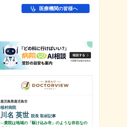
医療機関の皆様へ
医師(ドクター)の
鹿児島県鹿児島市
鹿児島県鹿児島市
植村病院
緑ヶ丘クリニッ
新田 翔
川名 英世
院長
院長
取材記事
桂 久和
貴院は地域の「駆け込み寺」のような存在なの
医師