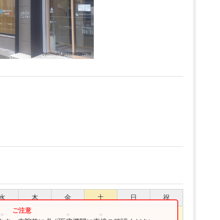
水
木
金
土
日
祝
●
●
●