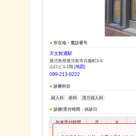
所在地・電話番号
天文館通駅
鹿児島県鹿児島市呉服町3-6
山口ビル1階
[地図]
099-213-9222
診療科目
婦人科
産科
漢方婦人科
診療/受付時間・休診日
外来受付時間
月
火
9:00～13:00
●
●