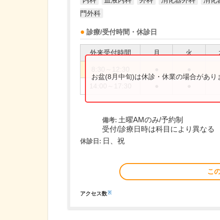
内科
血液内科
外科
消化器外科
消化
門外科
診療/受付時間・休診日
外来受付時間
月
火
8:30～12:30
●
●
お盆(8月中旬)は休診・休業の場合があ
14:00～17:30
●
●
土曜AMのみ/予約制
備考:
受付/診療日時は科目により異なる
日、祝
休診日:
こ
※
アクセス数