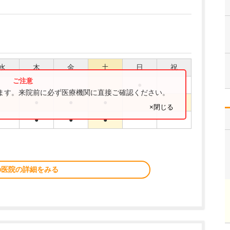
水
木
金
土
日
祝
●
ります。来院前に必ず医療機関に直接ご確認ください。
●
●
●
×閉じる
●
●
●
の医院の詳細をみる