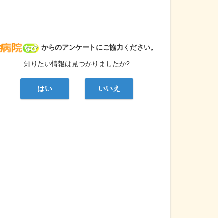
病院なび
からのアンケートにご協力ください。
知りたい情報は見つかりましたか?
はい
いいえ