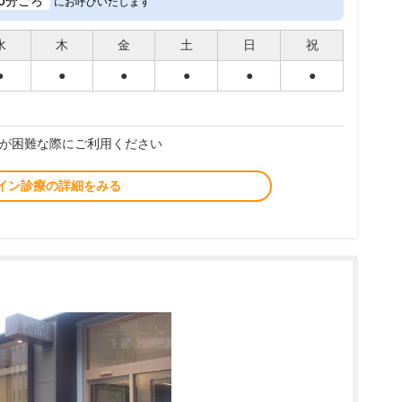
6
分ごろ
にお呼びいたします
水
木
金
土
日
祝
●
●
●
●
●
●
が困難な際にご利用ください
イン診療の詳細をみる