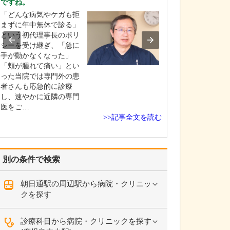
ですね。
貴院の診療内容
「どんな病気やケガも拒
内科・小児科・
まずに年中無休で診る」
を掲げ、地域に
という初代理事長のポリ
総合的な診療を
シーを受け継ぎ、「急に
ます。風邪や生
手が動かなくなった」
といった一般内
「頬が腫れて痛い」とい
から、外傷や関
った当院では専門外の患
の痛みなどの整
者さんも応急的に診療
な症状まで幅広
し、速やかに近隣の専門
ており、お子さ
医をご…
高…
>>記事全文を読む
別の条件で検索
朝日通駅の周辺駅から病院・クリニッ
クを探す
診療科目から病院・クリニックを探す