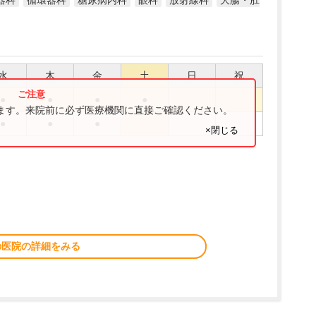
器科
循環器科
糖尿病内科
眼科
放射線科
大腸・肛
水
木
金
土
日
祝
●
●
●
●
ります。来院前に必ず医療機関に直接ご確認ください。
●
●
●
×閉じる
の医院の詳細をみる