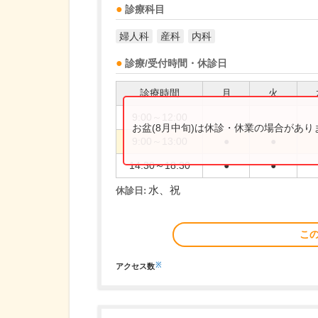
診療科目
婦人科
産科
内科
診療/受付時間・休診日
診療時間
月
火
9:00～12:00
お盆(8月中旬)は休診・休業の場合があ
9:00～13:00
●
●
14:30～18:30
●
●
水、祝
休診日:
こ
※
アクセス数