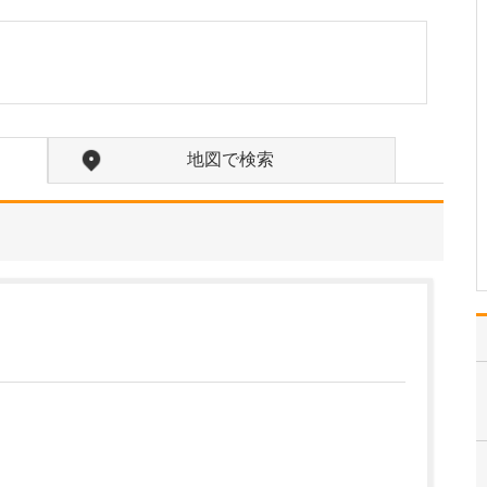
中学生のときに出会った
女性の歯科医師に憧れた
ことです。幼い頃は「歯
科医師は男性がする仕
事」というイメージをも
っていたのですが、その
先生の治療を受けたこと
地図で検索
で認識が変わりました。
子どもにとって歯科医院
は敬…
>>記事全文を読む