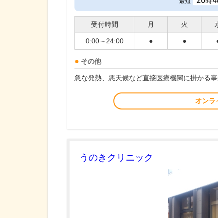
20
4
時
最短
受付時間
月
火
0:00～24:00
●
●
その他
急な発熱、悪天候など直接医療機関に掛かる事
オンラ
うのきクリニック