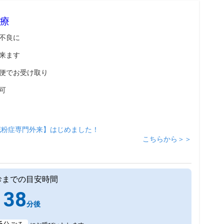
療
不良に
来ます
便でお受け取り
可
花粉症専門外来】はじめました！
こちらから＞＞
診までの目安時間
38
分後