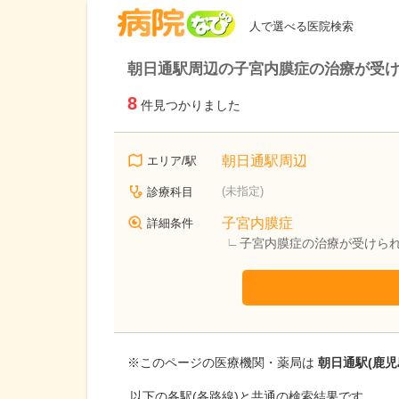
病院なび
人で選べる医院検索
朝日通駅周辺の子宮内膜症の治療が受
8
件見つかりました
朝日通駅周辺
エリア/駅
(未指定)
診療科目
子宮内膜症
詳細条件
子宮内膜症の治療が受けら
※このページの医療機関・薬局は
朝日通駅(鹿児
以下の各駅(各路線)と共通の検索結果です