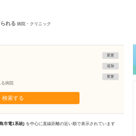
けられる
病院・クリニック
変更
追加
変更
れる病院
検索する
鹿児島県鹿児島市
あいろ歯科医院
小濱 文色
島市電1系統)
を中心に直線距離の近い順で表示されています
院長
取材記事
歯科医師を志したきっかけを教えてください。