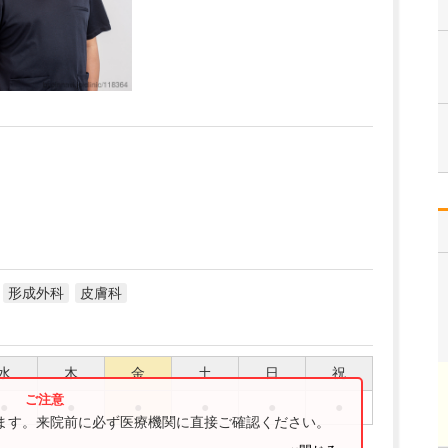
形成外科
皮膚科
水
木
金
土
日
祝
●
●
●
●
●
●
ります。来院前に必ず医療機関に直接ご確認ください。