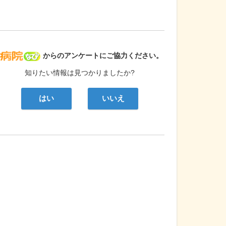
病院なび
からのアンケートにご協力ください。
知りたい情報は見つかりましたか?
はい
いいえ