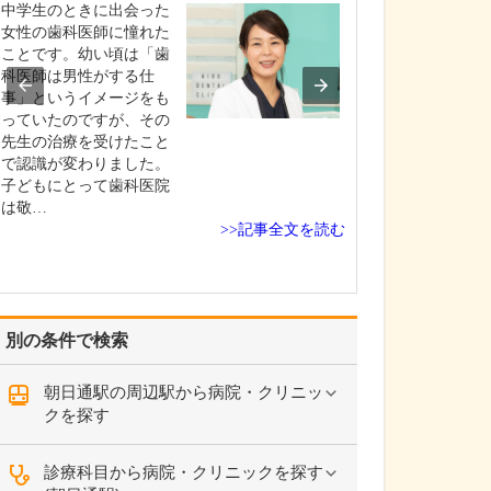
診療されていま
中学生のときに出会った
ありますか?
女性の歯科医師に憧れた
父の代から「地
ことです。幼い頃は「歯
りつけ医として
科医師は男性がする仕
うなご相談にも
事」というイメージをも
という姿勢で診
っていたのですが、その
ており、その思
先生の治療を受けたこと
も変わっていま
で認識が変わりました。
の専門にかかわ
子どもにとって歯科医院
なかの不調や貧
は敬…
期障害による不
>>記事全文を読む
ど…
別の条件で検索
朝日通駅の周辺駅から病院・クリニッ
クを探す
診療科目から病院・クリニックを探す