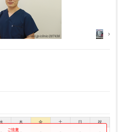
水
木
金
土
日
祝