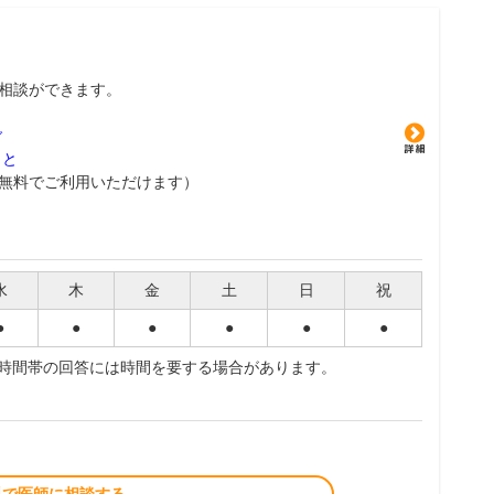
相談ができます。
グ
こと
無料でご利用いただけます）
水
木
金
土
日
祝
●
●
●
●
●
●
夜時間帯の回答には時間を要する場合があります。