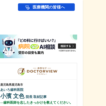
医療機関の皆様へ
医師(ドクター)の
鹿児島県鹿児島市
鹿児島県鹿児島市
あいろ歯科医院
冨永内科
小濱 文色
冨永 裕一
院長
取材記事
歯科医師を志したきっかけを教えてください。
外来診療につい