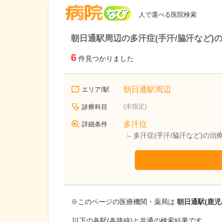
病院なび
人で選べる医院検索
朝日通駅周辺の多汗症(手汗/脇汗など)
6
件見つかりました
朝日通駅周辺
エリア/駅
(未指定)
診療科目
多汗症
詳細条件
多汗症(手汗/脇汗など)の治
※このページの医療機関・薬局は
朝日通駅(鹿児
以下の各駅(各路線)と共通の検索結果です