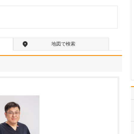
診療にあたるなかで、特に力を入れている疾患
はありますか?
注力しているのは、心不
全をはじめとする循環器
疾患の診療です。心不全
とは、心臓のポンプ機能
が低下し、全身に十分な
地図で検索
血液を送り出せなくなる
ことで、息切れやむく
み、倦怠感などの症状を
引き起こす病気です。進
行す…
>>記事全文を読む