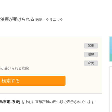
の治療が受けられる
病院・クリニック
変更
追加
変更
療が受けられる病院
検索する
神奈川県川崎市麻生区
新百合ヶ丘龍クリニック
龍 祥之助
院長
島市電1系統)
を中心に直線距離の近い順で表示されています
龍 彩香
副院長
取材記事