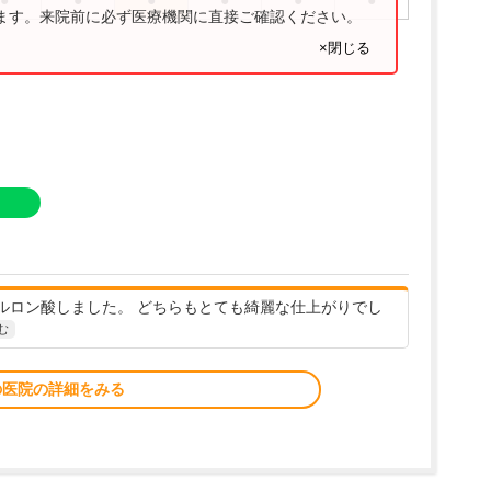
●
●
●
●
●
●
ります。来院前に必ず医療機関に直接ご確認ください。
×閉じる
ルロン酸しました。 どちらもとても綺麗な仕上がりでし
む
の医院の詳細をみる