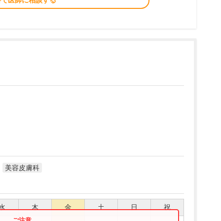
料で医師に相談する
美容皮膚科
水
木
金
土
日
祝