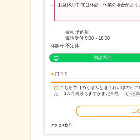
10:00～18:00
●
●
お盆(8月中旬)は休診・休業の場合があ
予約制
備考:
電話受付 9:30～18:00
不定休
休診日:
初診受付
口コミ
こちらで目のくぼみとほうれい線のヒア
た。 3カ月程経ちますがまだ全然...
もっと読
こ
※
アクセス数