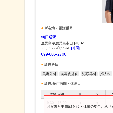
所在地・電話番号
朝日通駅
鹿児島県鹿児島市山下町9-1
チャイムズビル6F
[地図]
099-805-2700
診療科目
美容外科
美容皮膚科
泌尿器科
婦人科
診療/受付時間・休診日
診療時間
月
火
9:30～18:00
●
●
お盆(8月中旬)は休診・休業の場合があ