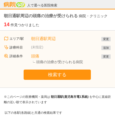
病院なび
人で選べる医院検索
朝日通駅周辺の頭痛の治療が受けられる
病院・クリニック
14
件見つかりました
朝日通駅周辺
エリア/駅
変更
(未指定)
診療科目
追加
頭痛
詳細条件
変更
頭痛の治療が受けられる病院
検索する
※このページの医療機関・薬局は
朝日通駅(鹿児島市電1系統)
を中心に直線距
離の近い順で表示されています
以下の各駅(各路線)と共通の検索結果です