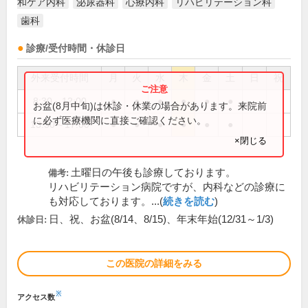
和ケア内科
泌尿器科
心療内科
リハビリテーション科
歯科
診療/受付時間・休診日
外来受付時間
月
火
水
木
金
土
日
祝
8:30～12:00
●
●
●
●
●
●
お盆(8月中旬)は休診・休業の場合があります。来院前
に必ず医療機関に直接ご確認ください。
13:30～17:00
●
●
●
●
●
●
×閉じる
土曜日の午後も診療しております。
備考:
リハビリテーション病院ですが、内科などの診療に
も対応しております。...(
続きを読む
)
日、祝、お盆(8/14、8/15)、年末年始(12/31～1/3)
休診日:
この医院の詳細をみる
※
アクセス数