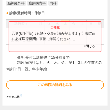
脳神経外科
糖尿病内科
内科
診療/受付時間・休診日
診療時間
月
火
水
木
金
土
日
祝
8:15～11:45
●
●
●
●
●
●
お盆(8月中旬)は休診・休業の場合があります。来院前
に必ず医療機関に直接ご確認ください。
13:15～17:15
●
●
●
●
×閉じる
受付は診療終了15分前まで
備考:
糖尿病内科は月、火、木、金、第1、3土の午前のみ
日、祝、年末年始
休診日:
この医院の詳細をみる
※
アクセス数