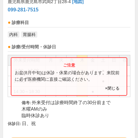
鹿児島県鹿児島市武岡2丁目28-4
[地図]
099-281-7515
診療科目
内科
胃腸科
診療/受付時間・休診日
外来受付時間
月
火
水
木
金
土
日
祝
9:00～13:00
●
●
●
●
●
●
お盆(8月中旬)は休診・休業の場合があります。来院前
に必ず医療機関に直接ご確認ください。
14:30～18:00
●
●
●
●
×閉じる
14:30～18:30
●
外来受付は診療時間終了の30分前まで
備考:
木曜AMのみ
臨時休診あり
日、祝
休診日: