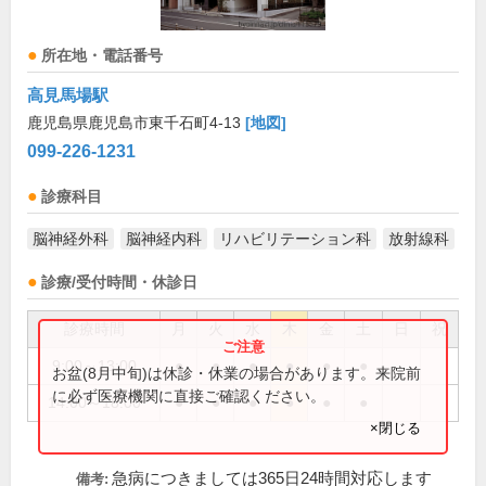
所在地・電話番号
高見馬場駅
鹿児島県鹿児島市東千石町4-13
[地図]
099-226-1231
診療科目
脳神経外科
脳神経内科
リハビリテーション科
放射線科
診療/受付時間・休診日
診療時間
月
火
水
木
金
土
日
祝
9:00～13:00
●
●
●
●
●
●
お盆(8月中旬)は休診・休業の場合があります。来院前
に必ず医療機関に直接ご確認ください。
14:00～18:00
●
●
●
●
●
●
×閉じる
急病につきましては365日24時間対応します
備考: