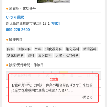
所在地・電話番号
いづろ通駅
鹿児島県鹿児島市堀江町17-1
[地図]
099-226-2600
診療科目
内科
血液内科
外科
消化器外科
消化器科
循環器科
糖尿病内科
眼科
放射線科
大腸・肛門外科
診療/受付時間・休診日
外来受付時間
月
火
水
木
金
土
日
祝
8:30～12:30
●
●
●
●
●
●
お盆(8月中旬)は休診・休業の場合があります。来院前
に必ず医療機関に直接ご確認ください。
14:00～17:30
●
●
●
●
●
×閉じる