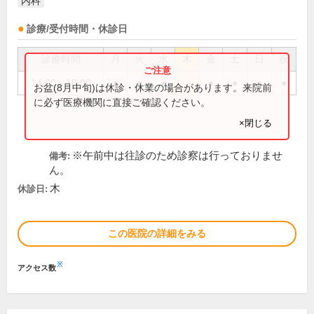
内科
診療/受付時間・休診日
診療時間
月
火
水
木
金
土
日
祝
14:00～18:00
●
●
●
●
●
●
●
お盆(8月中旬)は休診・休業の場合があります。来院前
に必ず医療機関に直接ご確認ください。
×閉じる
※午前中は往診のため診察は行っておりませ
備考:
ん。
木
休診日:
この医院の詳細をみる
※
アクセス数