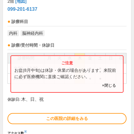
2階
[地図]
099-201-6137
診療科目
内科
脳神経内科
診療/受付時間・休診日
診療時間
月
火
水
木
金
土
日
祝
9:00～13:30
●
●
●
●
●
お盆(8月中旬)は休診・休業の場合があります。来院前
に必ず医療機関に直接ご確認ください。
15:00～19:00
●
●
●
●
●
×閉じる
木、日、祝
休診日:
この医院の詳細をみる
※
アクセス数