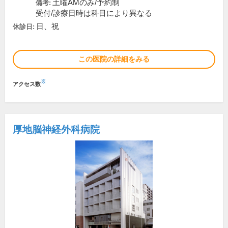
土曜AMのみ/予約制
備考:
受付/診療日時は科目により異なる
日、祝
休診日:
この医院の詳細をみる
※
アクセス数
厚地脳神経外科病院