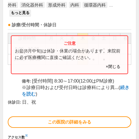
外科
消化器外科
形成外科
内科
循環器内科
...
もっと見る
診療/受付時間・休診日
診療時間
月
火
水
木
金
土
日
祝
9:00～12:30
●
●
●
●
●
●
お盆(8月中旬)は休診・休業の場合があります。来院前
に必ず医療機関に直接ご確認ください。
14:00～18:00
●
●
●
●
●
●
×閉じる
[受付時間] 8:30～17:00(12:00はPM診療)
備考:
※診療日時および受付日時は診療科により異...(
続き
を読む
)
日、祝
休診日:
この医院の詳細をみる
※
アクセス数