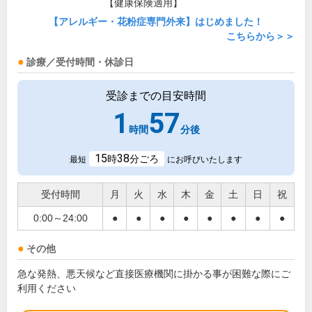
【健康保険適用】
【アレルギー・花粉症専門外来】はじめました！
こちらから＞＞
診療／受付時間・休診日
受診までの目安時間
1
57
時間
分後
15
38
時
分ごろ
最短
にお呼びいたします
受付時間
月
火
水
木
金
土
日
祝
0:00～24:00
●
●
●
●
●
●
●
●
その他
急な発熱、悪天候など直接医療機関に掛かる事が困難な際にご
利用ください