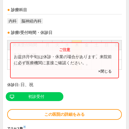
診療科目
内科
脳神経内科
診療/受付時間・休診日
外来受付時間
月
火
水
木
金
土
日
祝
8:15～12:00
●
●
●
●
●
●
お盆(8月中旬)は休診・休業の場合があります。来院前
に必ず医療機関に直接ご確認ください。
14:00～18:00
●
●
●
●
×閉じる
日、祝
休診日:
初診受付
この医院の詳細をみる
※
アクセス数