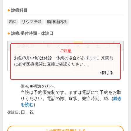
診療科目
内科
リウマチ科
脳神経内科
診療/受付時間・休診日
診療時間
月
火
水
木
金
土
日
祝
8:30～12:30
●
●
●
●
●
●
お盆(8月中旬)は休診・休業の場合があります。来院前
に必ず医療機関に直接ご確認ください。
14:30～17:30
●
●
●
●
×閉じる
■初診の方へ
備考:
当院は予約優先制です。まずは電話にて予約をお取
りください。電話の際、症状、発症時期、紹...(
続き
を読む
)
日、祝
休診日: