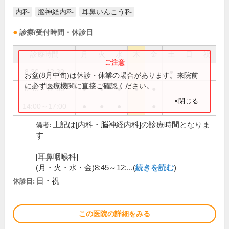
内科
脳神経内科
耳鼻いんこう科
診療/受付時間・休診日
診療時間
月
火
水
木
金
土
日
祝
8:30～12:30
●
お盆(8月中旬)は休診・休業の場合があります。来院前
に必ず医療機関に直接ご確認ください。
8:45～12:30
●
●
●
●
●
×閉じる
14:00～17:00
●
●
●
●
上記は[内科・脳神経内科]の診療時間となりま
備考:
す
[耳鼻咽喉科]
(月・火・水・金)8:45～12:...(
続きを読む
)
日・祝
休診日:
この医院の詳細をみる