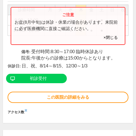
診療時間
月
火
水
木
金
土
日
祝
9:00～13:00
●
●
●
●
●
●
お盆(8月中旬)は休診・休業の場合があります。来院前
に必ず医療機関に直接ご確認ください。
14:00～18:00
●
●
●
●
●
●
×閉じる
受付時間:8:30～17:00 臨時休診あり
備考:
院長:午後からの診療は15:00からとなります。
日、祝、8/14～8/15、12/30～1/3
休診日:
初診受付
この医院の詳細をみる
※
アクセス数