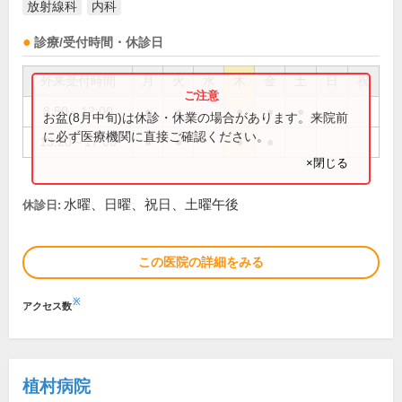
放射線科
内科
診療/受付時間・休診日
外来受付時間
月
火
水
木
金
土
日
祝
8:50～12:00
●
●
●
●
●
お盆(8月中旬)は休診・休業の場合があります。来院前
に必ず医療機関に直接ご確認ください。
13:20～17:00
●
●
●
●
×閉じる
水曜、日曜、祝日、土曜午後
休診日:
この医院の詳細をみる
※
アクセス数
植村病院