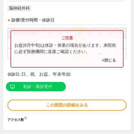
脳神経外科
診療/受付時間・休診日
外来受付時間
月
火
水
木
金
土
日
祝
8:50～11:00
●
●
●
●
●
お盆(8月中旬)は休診・休業の場合があります。来院前
に必ず医療機関に直接ご確認ください。
9:00～10:30
●
×閉じる
日、祝、お盆、年末年始
休診日:
初診・再診受付
この医院の詳細をみる
※
アクセス数