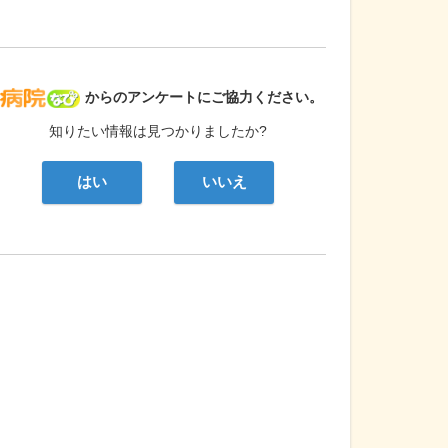
病院なび
からのアンケートにご協力ください。
知りたい情報は見つかりましたか?
はい
いいえ