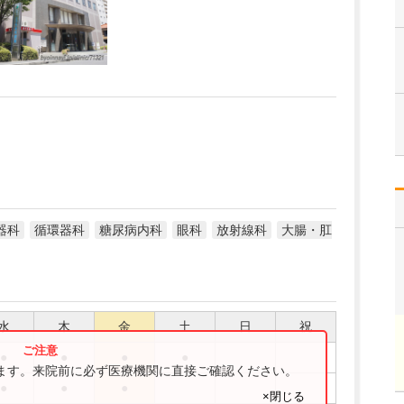
器科
循環器科
糖尿病内科
眼科
放射線科
大腸・肛
水
木
金
土
日
祝
●
●
●
●
ります。来院前に必ず医療機関に直接ご確認ください。
●
●
●
×閉じる