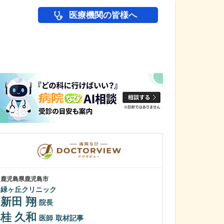
医療機関の皆様へ
医師(ドクター)の
鹿児島県鹿児島市
鹿児島県鹿児島市
緑ヶ丘クリニック
あいろ歯科医院
新田 翔
小濱 文色
院長
桂 久和
歯科医師を志し
医師
取材記事