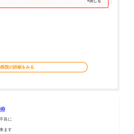
×閉じる
の医院の詳細をみる
療
不良に
来ます