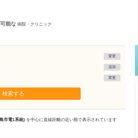
が可能な
病院・クリニック
変更
追加
変更
検索する
兵庫県宝塚市
仁川診療所
島市電1系統)
を中心に直線距離の近い順で表示されています
横山 亮
院長
横山 恵里奈
副院長
取材記事