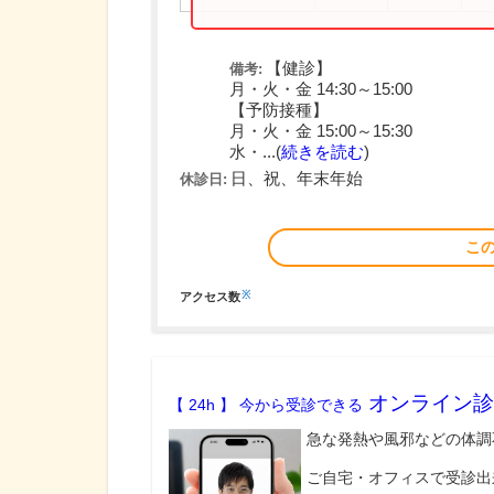
【健診】
備考:
月・火・金 14:30～15:00
【予防接種】
月・火・金 15:00～15:30
水・...(
続きを読む
)
日、祝、年末年始
休診日:
こ
※
アクセス数
オンライン診
【 24h 】 今から受診できる
急な発熱や風邪などの体調
ご自宅・オフィスで受診出