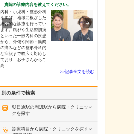
中学生のときに
貴院の診療内容を教えてください。
女性の歯科医師
内科・小児科・整形外科
ことです。幼い
を掲げ、地域に根ざした
科医師は男性が
総合的な診療を行ってい
事」というイメ
ます。風邪や生活習慣病
っていたのです
といった一般内科の疾患
先生の治療を受
から、外傷や関節・筋肉
で認識が変わり
の痛みなどの整形外科的
子どもにとって
な症状まで幅広く対応し
は敬…
ており、お子さんからご
高…
>>記事全文を読む
別の条件で検索
朝日通駅の周辺駅から病院・クリニッ
クを探す
診療科目から病院・クリニックを探す