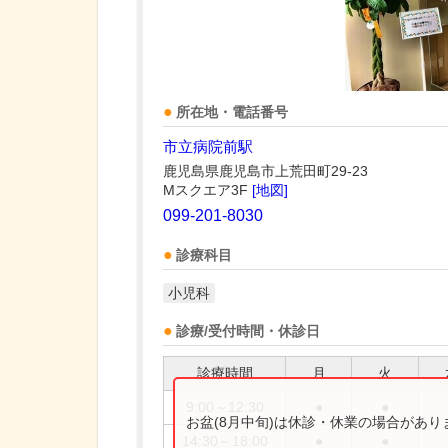
所在地・電話番号
市立病院前駅
鹿児島県鹿児島市上荒田町29-23
Mスクエア3F
[地図]
099-201-8030
診療科目
小児科
診療/受付時間・休診日
診療時間
月
火
9:00～12:30
●
●
お盆(8月中旬)は休診・休業の場合があ
14:30～18:00
●
●