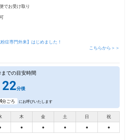
便でお受け取り
可
花粉症専門外来】はじめました！
こちらから＞＞
診までの目安時間
22
分後
4
分ごろ
にお呼びいたします
水
木
金
土
日
祝
●
●
●
●
●
●