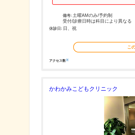
土曜AMのみ/予約制
備考:
受付/診療日時は科目により異なる
日、祝
休診日:
こ
※
アクセス数
かわかみこどもクリニック