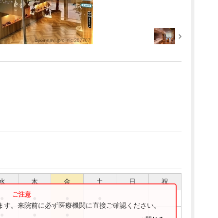
水
木
金
土
日
祝
●
●
●
●
ります。来院前に必ず医療機関に直接ご確認ください。
●
●
●