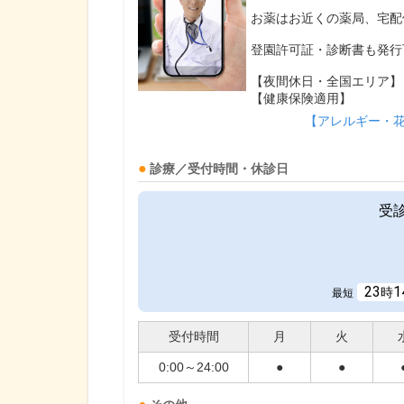
お薬はお近くの薬局、宅配
登園許可証・診断書も発行
【夜間休日・全国エリア】
【健康保険適用】
【アレルギー・
診療／受付時間・休診日
受
23
1
時
最短
受付時間
月
火
0:00～24:00
●
●