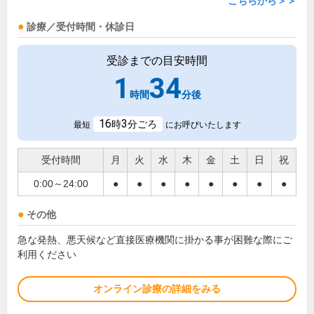
こちらから＞＞
診療／受付時間・休診日
受診までの目安時間
1
34
時間
分後
16
3
時
分ごろ
最短
にお呼びいたします
受付時間
月
火
水
木
金
土
日
祝
0:00～24:00
●
●
●
●
●
●
●
●
その他
急な発熱、悪天候など直接医療機関に掛かる事が困難な際にご
利用ください
オンライン診療の詳細をみる