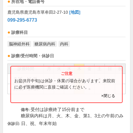
所在地・電話番号
鹿児島県鹿児島市草牟田2-27-10
[地図]
099-295-6773
診療科目
脳神経外科
糖尿病内科
内科
診療/受付時間・休診日
診療時間
月
火
水
木
金
土
日
祝
8:15～11:45
●
●
●
●
●
●
お盆(8月中旬)は休診・休業の場合があります。来院前
に必ず医療機関に直接ご確認ください。
13:15～17:15
●
●
●
●
×閉じる
受付は診療終了15分前まで
備考:
糖尿病内科は月、火、木、金、第1、3土の午前のみ
日、祝、年末年始
休診日: