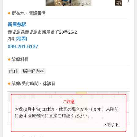
所在地・電話番号
新屋敷駅
鹿児島県鹿児島市新屋敷町20番25-2
2階
[地図]
099-201-6137
診療科目
内科
脳神経内科
診療/受付時間・休診日
診療時間
月
火
水
木
金
土
日
祝
9:00～13:30
●
●
●
●
●
お盆(8月中旬)は休診・休業の場合があります。来院前
に必ず医療機関に直接ご確認ください。
15:00～19:00
●
●
●
●
●
×閉じる