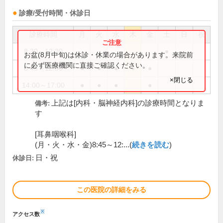
診療/受付時間・休診日
診療時間
月
火
水
木
金
土
日
祝
8:30～12:30
●
お盆(8月中旬)は休診・休業の場合があります。来院前
に必ず医療機関に直接ご確認ください。
8:45～12:30
●
●
●
●
●
×閉じる
14:00～17:00
●
●
●
●
上記は[内科・脳神経内科]の診療時間となりま
備考:
す
[耳鼻咽喉科]
(月・火・水・金)8:45～12:...(
続きを読む
)
日・祝
休診日:
この医院の詳細をみる
※
アクセス数