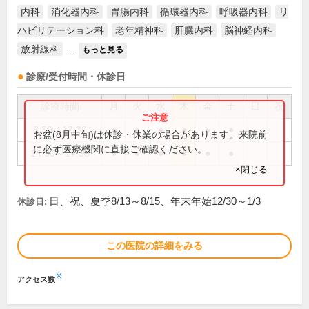
内科
消化器内科
胃腸内科
循環器内科
呼吸器内科
リ
ハビリテーション科
老年精神科
肝臓内科
脳神経内科
放射線科
...
もっと見る
診療/受付時間・休診日
診療時間
月
火
水
木
金
土
日
祝
8:30～12:30
●
●
●
●
●
●
お盆(8月中旬)は休診・休業の場合があります。来院前
に必ず医療機関に直接ご確認ください。
14:30～17:30
●
●
●
●
●
●
×閉じる
日、祝、夏季8/13～8/15、年末年始12/30～1/3
休診日:
この医院の詳細をみる
※
アクセス数