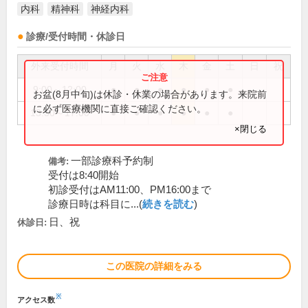
内科
精神科
神経内科
診療/受付時間・休診日
外来受付時間
月
火
水
木
金
土
日
祝
9:00～12:00
●
●
●
●
●
●
お盆(8月中旬)は休診・休業の場合があります。来院前
に必ず医療機関に直接ご確認ください。
13:30～17:00
●
●
●
●
●
●
×閉じる
一部診療科予約制
備考:
受付は8:40開始
初診受付はAM11:00、PM16:00まで
診療日時は科目に...(
続きを読む
)
日、祝
休診日:
この医院の詳細をみる
※
アクセス数