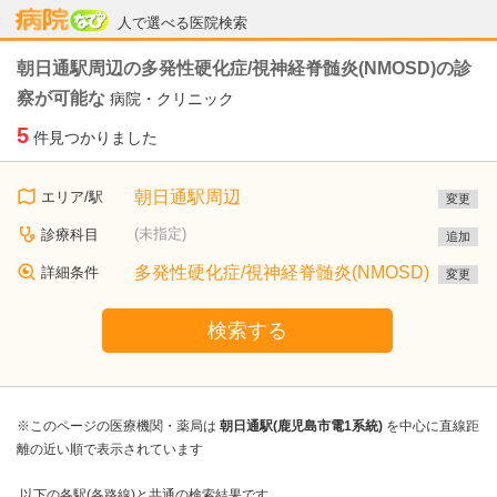
病院なび
人で選べる医院検索
朝日通駅周辺の多発性硬化症/視神経脊髄炎(NMOSD)の診
察が可能な
病院・クリニック
5
件見つかりました
朝日通駅周辺
エリア/駅
変更
(未指定)
診療科目
追加
多発性硬化症/視神経脊髄炎(NMOSD)
詳細条件
変更
検索する
※このページの医療機関・薬局は
朝日通駅(鹿児島市電1系統)
を中心に直線距
離の近い順で表示されています
以下の各駅(各路線)と共通の検索結果です