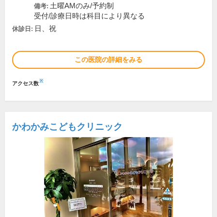
土曜AMのみ/予約制
備考:
受付/診療日時は科目により異なる
日、祝
休診日:
この医院の詳細をみる
※
アクセス数
かわかみこどもクリニック