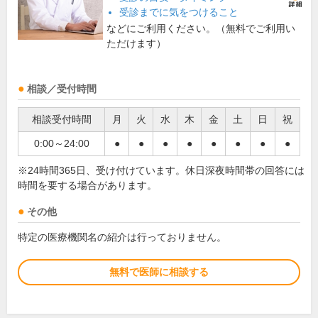
受診までに気をつけること
などにご利用ください。（無料でご利用い
ただけます）
相談／受付時間
相談受付時間
月
火
水
木
金
土
日
祝
0:00～24:00
●
●
●
●
●
●
●
●
※24時間365日、受け付けています。休日深夜時間帯の回答には
時間を要する場合があります。
その他
特定の医療機関名の紹介は行っておりません。
無料で医師に相談する