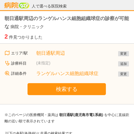
病院なび
人で選べる医院検索
朝日通駅周辺のランゲルハンス細胞組織球症の診察が可能
な
病院・クリニック
2
件見つかりました
朝日通駅周辺
エリア/駅
変更
(未指定)
診療科目
追加
ランゲルハンス細胞組織球症
詳細条件
変更
検索する
※このページの医療機関・薬局は
朝日通駅(鹿児島市電1系統)
を中心に直線距
離の近い順で表示されています
以下の各駅(各路線)と共通の検索結果です